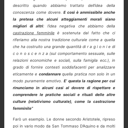
descritto quando abbiamo trattato dell’idea della
conoscenza come dovere.
E così è ammissibile anche
la pretesa che alcuni atteggiamenti morali siano
migliori di altri
: l’idea negativa che abbiamo della
castrazione femminile
è sostenuta dal fatto che ci
riferiamo alla nostra tradizione culturale come a quella
che ha costruito una grande quantità di r a g i o n i e di
c o n o s c e n z a (sul comportamento sessuale, sulle
relazioni economiche e sociali, sulla famigila ecc.), in
grado di fornire contesti soddisfacenti per analizzare
eticamente e
condannare
quella pratica non solo in un
modo puramente emotivo.
E’ questa la ragione per cui
rinunciamo in alcuni casi al dovere di rispettare e
comprendere le pratiche sociali e rituali delle altre
culture (relativismo culturale), come la castrazione
femminile”
Farò un esempio. Le donne secondo Aristotele, ripreso
poi in vario modo da San Tommaso D’Aquino e da molti