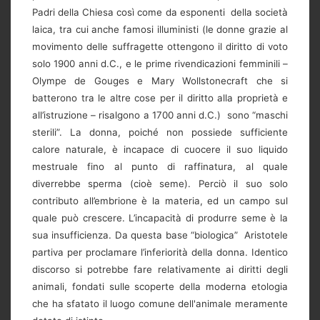
Padri della Chiesa così come da esponenti della società
laica, tra cui anche famosi illuministi (le donne grazie al
movimento delle suffragette ottengono il diritto di voto
solo 1900 anni d.C., e le prime rivendicazioni femminili –
Olympe de Gouges e Mary Wollstonecraft che si
batterono tra le altre cose per il diritto alla proprietà e
all’istruzione – risalgono a 1700 anni d.C.) sono “maschi
sterili”. La donna, poiché non possiede sufficiente
calore naturale, è incapace di cuocere il suo liquido
mestruale fino al punto di raffinatura, al quale
diverrebbe sperma (cioè seme). Perciò il suo solo
contributo all’embrione è la materia, ed un campo sul
quale può crescere. L’incapacità di produrre seme è la
sua insufficienza. Da questa base “biologica” Aristotele
partiva per proclamare l’inferiorità della donna. Identico
discorso si potrebbe fare relativamente ai diritti degli
animali, fondati sulle scoperte della moderna etologia
che ha sfatato il luogo comune dell'animale meramente