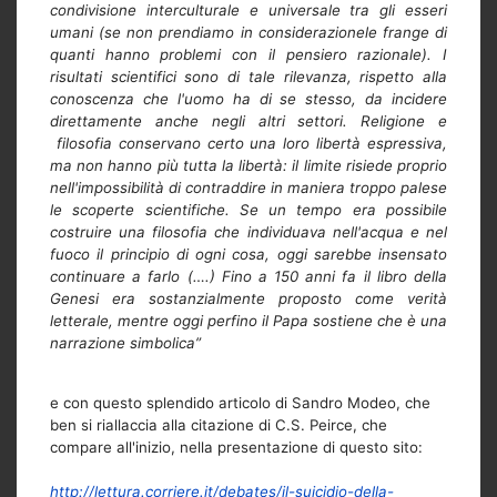
condivisione interculturale e universale tra gli esseri
umani (se non prendiamo in considerazionele frange di
quanti hanno problemi con il pensiero razionale). I
risultati scientifici sono di tale rilevanza, rispetto alla
conoscenza che l'uomo ha di se stesso, da incidere
direttamente anche negli altri settori. Religione e
filosofia conservano certo una loro libertà espressiva,
ma non hanno più tutta la libertà: il limite risiede proprio
nell'impossibilità di contraddire in maniera troppo palese
le scoperte scientifiche. Se un tempo era possibile
costruire una filosofia che individuava nell'acqua e nel
fuoco il principio di ogni cosa, oggi sarebbe insensato
continuare a farlo (….) Fino a 150 anni fa il libro della
Genesi era sostanzialmente proposto come verità
letterale, mentre oggi perfino il Papa sostiene che è una
narrazione simbolica”
e con questo splendido articolo di Sandro Modeo, che
ben si riallaccia alla citazione di C.S. Peirce, che
compare all'inizio, nella presentazione di questo sito:
http://lettura.corriere.it/debates/il-suicidio-della-