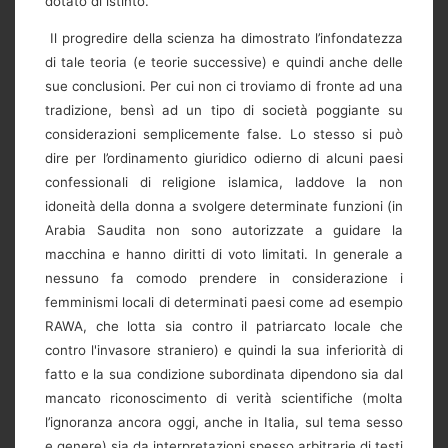
dotato di istinto.
Il progredire della scienza ha dimostrato l’infondatezza
di tale teoria (e teorie successive) e quindi anche delle
sue conclusioni. Per cui non ci troviamo di fronte ad una
tradizione, bensì ad un tipo di società poggiante su
considerazioni semplicemente false. Lo stesso si può
dire per l’ordinamento giuridico odierno di alcuni paesi
confessionali di religione islamica, laddove la non
idoneità della donna a svolgere determinate funzioni (in
Arabia Saudita non sono autorizzate a guidare la
macchina e hanno diritti di voto limitati. In generale a
nessuno fa comodo prendere in considerazione i
femminismi locali di determinati paesi come ad esempio
RAWA, che lotta sia contro il patriarcato locale che
contro l'invasore straniero) e quindi la sua inferiorità di
fatto e la sua condizione subordinata dipendono sia dal
mancato riconoscimento di verità scientifiche (molta
l’ignoranza ancora oggi, anche in Italia, sul tema sesso
e genere) sia da interpretazioni spesso arbitrarie di testi