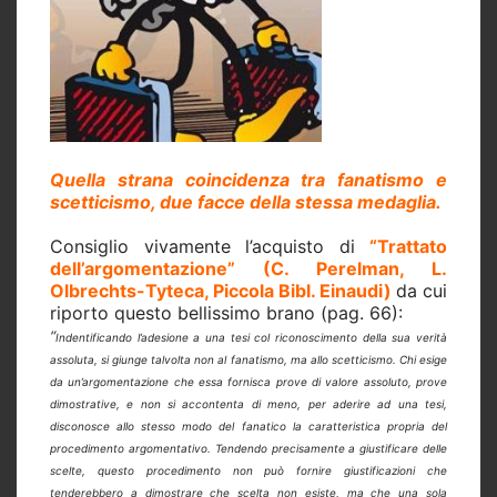
Quella strana coincidenza tra fanatismo e
scetticismo, due facce della stessa medaglia.
Consiglio vivamente l’acquisto di
“Trattato
dell’argomentazione” (C. Perelman, L.
Olbrechts-Tyteca, Piccola Bibl. Einaudi)
da cui
riporto questo bellissimo brano (pag. 66):
“
Indentificando l’adesione a una tesi col riconoscimento della sua verità
assoluta, si giunge talvolta non al fanatismo, ma allo scetticismo. Chi esige
da un’argomentazione che essa fornisca prove di valore assoluto, prove
dimostrative, e non si accontenta di meno, per aderire ad una tesi,
disconosce allo stesso modo del fanatico la caratteristica propria del
procedimento argomentativo. Tendendo precisamente a giustificare delle
scelte, questo procedimento non può fornire giustificazioni che
tenderebbero a dimostrare che scelta non esiste, ma che una sola