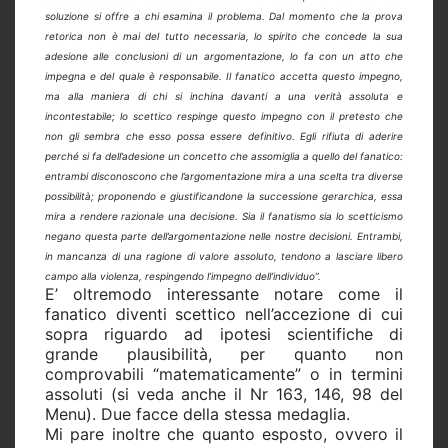
soluzione si offre a chi esamina il problema. Dal momento che la prova
retorica non è mai del tutto necessaria, lo spirito che concede la sua
adesione alle conclusioni di un argomentazione, lo fa con un atto che
impegna e del quale è responsabile. Il fanatico accetta questo impegno,
ma alla maniera di chi si inchina davanti a una verità assoluta e
incontestabile; lo scettico respinge questo impegno con il pretesto che
non gli sembra che esso possa essere definitivo. Egli rifiuta di aderire
perché si fa dell’adesione un concetto che assomiglia a quello del fanatico:
entrambi disconoscono che l’argomentazione mira a una scelta tra diverse
possibilità; proponendo e giustificandone la successione gerarchica, essa
mira a rendere razionale una decisione. Sia il fanatismo sia lo scetticismo
negano questa parte dell’argomentazione nelle nostre decisioni. Entrambi,
in mancanza di una ragione di valore assoluto, tendono a lasciare libero
campo alla violenza, respingendo l’impegno dell’individuo”.
E’ oltremodo interessante notare come il
fanatico diventi scettico nell’accezione di cui
sopra riguardo ad ipotesi scientifiche di
grande plausibilità, per quanto non
comprovabili “matematicamente” o in termini
assoluti (si veda anche il Nr 163, 146, 98 del
Menu). Due facce della stessa medaglia.
Mi pare inoltre che quanto esposto, ovvero il