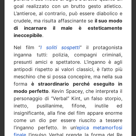
goal realizzato con un brutto gesto atletico.
L’antieroe, al contrario, può essere diabolico e
crudele, ma risulta affascinante se
il suo modo
di incarnare il male è esteticamente
ineccepibile
.
Nel film “
I soliti sospetti
” il protagonista
inganna tutti: polizia, compagni criminali,
presunti amici e spettatore. L’inganno è agli
antipodi rispetto ai valori classici, è l’atto più
meschino che si possa concepire, ma nella sua
forma
è straordinario perché eseguito in
modo perfetto
. Kevin Spacey, che interpreta il
personaggio di “Verbal” Kint, un falso storpio,
inetto, pusillanime, fifone, inutile ed
insignificante, alla fine del film appare enorme
come un dio per essere riuscito a tessere
l’inganno perfetto. In un’
epica metamorfosi
finale
l’insulso Verbal prende la forma del Re