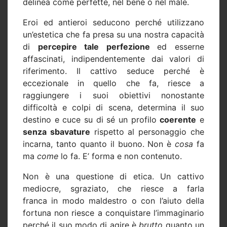
delinea come perfette, nel bene o nel male.
Eroi ed antieroi seducono perché utilizzano
un’estetica che fa presa su una nostra capacità
di
percepire tale perfezione
ed esserne
affascinati, indipendentemente dai valori di
riferimento. Il cattivo seduce perché è
eccezionale in quello che fa, riesce a
raggiungere i suoi obiettivi nonostante
difficoltà e colpi di scena, determina il suo
destino e cuce su di sé un profilo
coerente
e
senza sbavature
rispetto al personaggio che
incarna, tanto quanto il buono. Non è
cosa
fa
ma
come
lo fa. E’ forma e non contenuto.
Non è una questione di etica. Un cattivo
mediocre, sgraziato, che riesce a farla
franca in modo maldestro o con l’aiuto della
fortuna non riesce a conquistare l’immaginario
perché il suo modo di agire è
brutto
quanto un