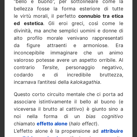
“bello e buono”, per sottolineare come la
bellezza fosse la forma esteriore di tutte
le virtù morali, il perfetto
connubio tra etica
ed estetica
. Gli eroi greci, così come le
divinità, ma anche semplici uomini e donne di
alto profilo morale venivano rappresentati
da figure attraenti e armoniose. Era
inconcepibile immaginare che un animo
valoroso potesse avere un aspetto orribile. Al
contrario
Tersite
, personaggio negativo,
codardo e di incredibile bruttezza,
incarnava l’antitesi della
kalokagathia
.
Questo corto circuito mentale che ci porta ad
associare istintivamente il bello al buono (e
viceversa il brutto al cattivo) è giunto sino a
noi nella forma di un
bias cognitivo
chiamato
effetto alone
(
halo effect
).
L’effetto alone è la propensione ad
attribuire