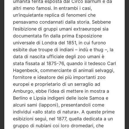
umanità ferita esposta dal Circo Barnum e da
altri meno famosi. In entrambi i casi,
un’inquietante replica di fenomeni che
pensavamo condannati dalla storia. Sebbene
l’esibizione di gruppi umani extraeuropei sia
documentata fin dalla prima Esposizione
universale di Londra del 1851, in cui furono
esibite due troupe di indiani – indù e thug –, la
data di nascita ufficiale degli zoo umani è
stata fissata al 1875-76, quando il tedesco Carl
Hagenbeck, commerciante di animali selvaggi,
fornitore e ideatore dei più importanti zoo
europei e proprietario di un serraglio ad
Amburgo, ebbe l’idea di mettere in mostra a
Berlino e Lipsia indigeni delle isole Samoa e
alcuni sami (lapponi), presentandoli come
individui «allo stato di natura». A queste prime
esibizioni seguì, nel 1877, quella dedicata a un
gruppo di nubiani coi loro dromedari, che