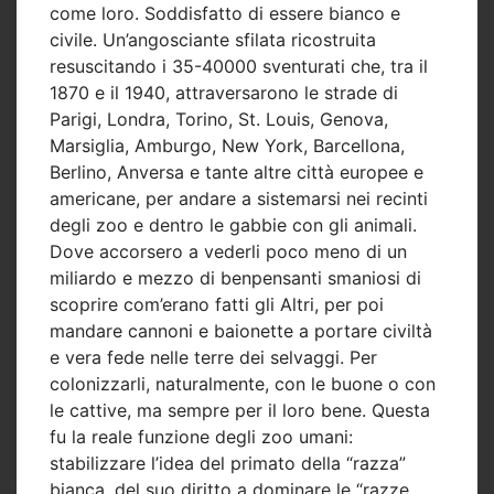
come loro. Soddisfatto di essere bianco e
civile. Un’angosciante sfilata ricostruita
resuscitando i 35-40000 sventurati che, tra il
1870 e il 1940, attraversarono le strade di
Parigi, Londra, Torino, St. Louis, Genova,
Marsiglia, Amburgo, New York, Barcellona,
Berlino, Anversa e tante altre città europee e
americane, per andare a sistemarsi nei recinti
degli zoo e dentro le gabbie con gli animali.
Dove accorsero a vederli poco meno di un
miliardo e mezzo di benpensanti smaniosi di
scoprire com’erano fatti gli Altri, per poi
mandare cannoni e baionette a portare civiltà
e vera fede nelle terre dei selvaggi. Per
colonizzarli, naturalmente, con le buone o con
le cattive, ma sempre per il loro bene. Questa
fu la reale funzione degli zoo umani:
stabilizzare l’idea del primato della “razza”
bianca, del suo diritto a dominare le “razze