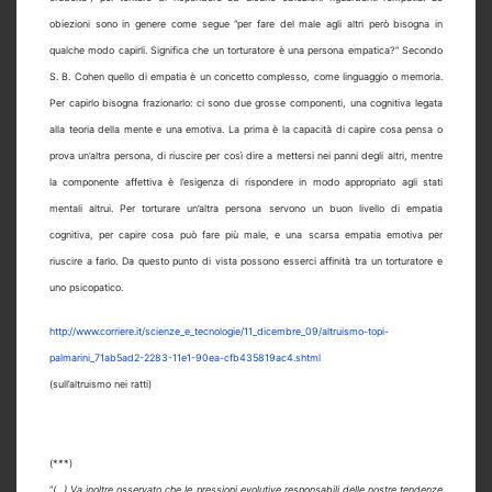
obiezioni sono in genere come segue “per fare del male agli altri però bisogna in
qualche modo capirli. Significa che un torturatore è una persona empatica?” Secondo
S. B. Cohen quello di empatia è un concetto complesso, come linguaggio o memoria.
Per capirlo bisogna frazionarlo: ci sono due grosse componenti, una cognitiva legata
alla teoria della mente e una emotiva. La prima è la capacità di capire cosa pensa o
prova un’altra persona, di riuscire per così dire a mettersi nei panni degli altri, mentre
la componente affettiva è l’esigenza di rispondere in modo appropriato agli stati
mentali altrui. Per torturare un’altra persona servono un buon livello di empatia
cognitiva, per capire cosa può fare più male, e una scarsa empatia emotiva per
riuscire a farlo. Da questo punto di vista possono esserci affinità tra un torturatore e
uno psicopatico.
http://www.corriere.it/scienze_e_tecnologie/11_dicembre_09/altruismo-topi-
palmarini_71ab5ad2-2283-11e1-90ea-cfb435819ac4.shtml
(sull’altruismo nei ratti)
(***)
“
(…)
Va inoltre osservato che le pressioni evolutive responsabili delle nostre tendenze