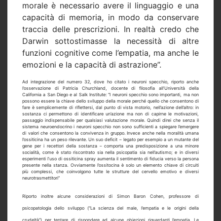
morale è necessario avere il linguaggio e una
capacità di memoria, in modo da conservare
traccia delle prescrizioni. In realtà credo che
Darwin sottostimasse la necessità di altre
funzioni cognitive come l’empatia, ma anche le
emozioni e la capacità di astrazione”.
Ad integrazione del numero 32, dove ho citato i neuroni specchio, riporto anche
l’osservazione di Patricia Churchland, docente di filosofia all’Università della
California a San Diego e al Salk Institute: “I neuroni specchio sono importanti, ma non
possono essere la chiave dello sviluppo della morale perché quello che consentono di
fare è semplicemente di riflettersi, dal punto di vista motorio, nell’azione dell’altro: in
sostanza ci permettono di identificare un’azione ma non di capirne le motivazioni,
passaggio indispensabile per qualsiasi valutazione morale. Quindi direi che senza il
sistema neuroendocrino i neuroni specchio non sono sufficienti a spiegare l’emergere
di valori che consentono la convivenza in gruppo. Invece anche nella moralità umana
l’ossiticina ha un peso rilevante. Un suo deficit – legato per esempio a un mutante del
gene per i recettori della sostanza – comporta una predisposizione a una minore
socialità, come è stato riscontrato sia nella psicopatia sia nell’autismo; e in diversi
esperimenti l’uso di ossiticina spray aumenta il sentimento di fiducia verso la persona
presente nella stanza. Ovviamente l’ossitocina è solo un elemento chiave di circuiti
più complessi, che coinvolgono tutte le strutture del cervello emotivo e diversi
neurotrasmettitori”
Riporto inoltre alcune considerazioni di Simon Baron Cohen, professore di
psicopatologia dello sviluppo (“La scienza del male, l’empatia e le origini della
crudeltà”) per tentare di rispondere ad alcune obiezioni riguardanti l’empatia. Le