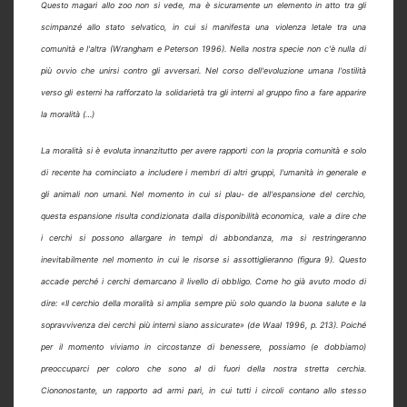
Questo magari allo zoo non si vede, ma è sicuramente un elemento in atto tra gli
scimpanzé allo stato selvatico, in cui si manifesta una violenza letale tra una
comunità e l'altra (Wrangham e Peterson 1996). Nella nostra specie non c'è nulla di
più ovvio che unirsi contro gli avversari. Nel corso dell'evoluzione umana l'ostilità
verso gli esterni ha rafforzato la solidarietà tra gli interni al gruppo fino a fare apparire
la moralità (…)
La moralità si è evoluta innanzitutto per avere rapporti con la propria comunità e solo
di recente ha cominciato a includere i membri di altri gruppi, l'umanità in generale e
gli animali non umani. Nel momento in cui si plau- de all'espansione del cerchio,
questa espansione risulta condizionata dalla disponibilità economica, vale a dire che
i cerchi si possono allargare in tempi di abbondanza, ma si restringeranno
inevitabilmente nel momento in cui le risorse si assottiglieranno (figura 9). Questo
accade perché i cerchi demarcano il livello di obbligo. Come ho già avuto modo di
dire: «Il cerchio della moralità si amplia sempre più solo quando la buona salute e la
sopravvivenza dei cerchi più interni siano assicurate» (de Waal 1996, p. 213). Poiché
per il momento viviamo in circostanze di benessere, possiamo (e dobbiamo)
preoccuparci per coloro che sono al di fuori della nostra stretta cerchia.
Ciononostante, un rapporto ad armi pari, in cui tutti i circoli contano allo stesso