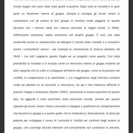
morali magari non sono state tutte gentili e positive. Dopo tutto la moralità è in gran
parte un fenomeno interno al gruppo. Sempre e ovunque gli esseri umani si
comportano con gli esterni al loro gruppo in maniera molto peggiore di quanto
facciano con i membri della loro stessa comunità: le regole morali, in effetti,
difficilmente sembrano valere all'esterno del proprio gruppo. È vero che nella
modernità esiste un orientamento ad allargare il cerchio della moralità e a includervi
anche i combattenti nemici – per esempio la convenzione di Ginevra adottata nel
1949 – ma tutti sappiamo quanto fragile sia un progetto come questo. Con tutta
probabilità la moralità si è evoluta come un fenomeno interno al gruppo insieme ad
altre capacità che di solito si sviluppano all'interno del gruppo, come la risoluzione dei
conflitti, la cooperazione e la spartizione (…)La maggioranza degli individui avrebbe
molto da perdere se la comunità si sfasciasse, da qui il loro interesse affinché si
preservi integra e armoniosa. Boehm (1999), prendendo in esame questioni di questo
tipo, ha aggiunto il ruolo esercitato dalla pressione sociale, almeno per quanto
riguarda gli esseri umani: l'intera comunità si impegna a gratificare un comportamento
che favorisce il gruppo e a punire quello che lo indebolisce. Naturalmente, la forza più
potente per sviluppare il senso di comunità è l'ostilità nei confronti degli esterni al
gruppo, che costringe all'unità elementi che normalmente non sarebbero in armonia.