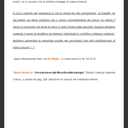
modo, va a cozzare con le antiche strategie di sopravvivenza.
E così il culmine del paradosso è che la nostra più alta acquisizione, la moralità, ha
dei legami sul piano evolutivo con il nostro comportamento più basso, la guerra: il
senso di comunità che esige la prima è stato fornito dalla seconda. Quando abbiamo
superato il punto di equilibrio tra interessi individuali in conflitto e interessi condivisi,
abbiamo aumentato la pressione sociale per assicurarci che tutti contribuissero al
bene comune (…)"
(passi liberamente tratti da
De Waal
) – si veda anche in Nr. 32 di FL
Telmo Pievani
in "
Introduzione alla filosofia della biologia
" (Editori Laterza) riprende
il tema, a partire da pag. 226 (altruismo in natura) nei medesimi termini.