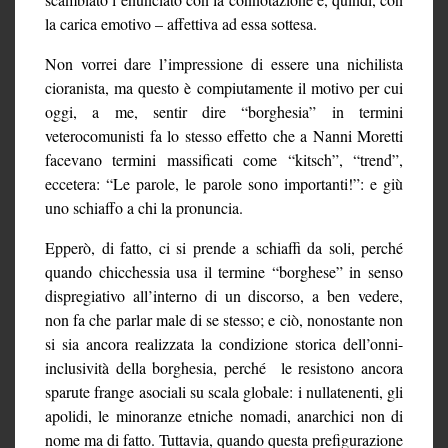
la carica emotivo – affettiva ad essa sottesa.
Non vorrei dare l’impressione di essere una nichilista
cioranista, ma questo è compiutamente il motivo per cui
oggi, a me, sentir dire “borghesia” in termini
veterocomunisti fa lo stesso effetto che a Nanni Moretti
facevano termini massificati come “kitsch”, “trend”,
eccetera: “Le parole, le parole sono importanti!”: e giù
uno schiaffo a chi la pronuncia.
Epperò, di fatto, ci si prende a schiaffi da soli, perché
quando chicchessia usa il termine “borghese” in senso
dispregiativo all’interno di un discorso, a ben vedere,
non fa che parlar male di se stesso; e ciò, nonostante non
si sia ancora realizzata la condizione storica dell’onni-
inclusività della borghesia, perché le resistono ancora
sparute frange asociali su scala globale: i nullatenenti, gli
apolidi, le minoranze etniche nomadi, anarchici non di
nome ma di fatto. Tuttavia, quando questa prefigurazione