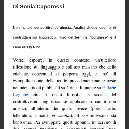
Di Sonia Caporossi
Non ha più senso dire borghesia. Analisi di due esempi di
costruttivismo linguistico: l’uso del termine “borghese” e il
caso Pussy Riot.
Vorrei esporre, in questo contesto, un’ulteriore
riflessione sul linguaggio e sull’uso malsano che delle
etichette concettuali si perpetra oggi, a mo’ di
esemplificazione delle teorie precedentemente esposte
nei miei articoli pubblicati su Critica Impura e su
Fallacie
Logiche
circa i rischi filosofici e sociali del
costruttivismo linguistico se applicato a campi non
artistici, all’interno dei quali, invece (poesia, arte,
letteratura, cinema
et similia
), il costruttivismo sta
benissimo. Per sviluppare questi appunti, mi servirò di
due esempi linguistici e concettuali concreti, uno