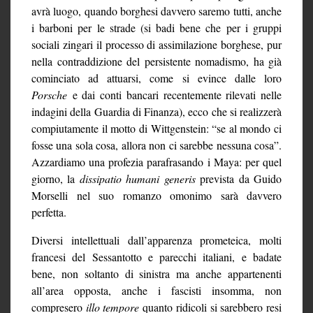
avrà luogo, quando borghesi davvero saremo tutti, anche
i barboni per le strade (si badi bene che per i gruppi
sociali zingari il processo di assimilazione borghese, pur
nella contraddizione del persistente nomadismo, ha già
cominciato ad attuarsi, come si evince dalle loro
Porsche
e dai conti bancari recentemente rilevati nelle
indagini della Guardia di Finanza), ecco che si realizzerà
compiutamente il motto di Wittgenstein: “se al mondo ci
fosse una sola cosa, allora non ci sarebbe nessuna cosa”.
Azzardiamo una profezia parafrasando i Maya: per quel
giorno, la
dissipatio humani generis
prevista da Guido
Morselli nel suo romanzo omonimo sarà davvero
perfetta.
Diversi intellettuali dall’apparenza prometeica, molti
francesi del Sessantotto e parecchi italiani, e badate
bene, non soltanto di sinistra ma anche appartenenti
all’area opposta, anche i fascisti insomma, non
compresero
illo tempore
quanto ridicoli si sarebbero resi