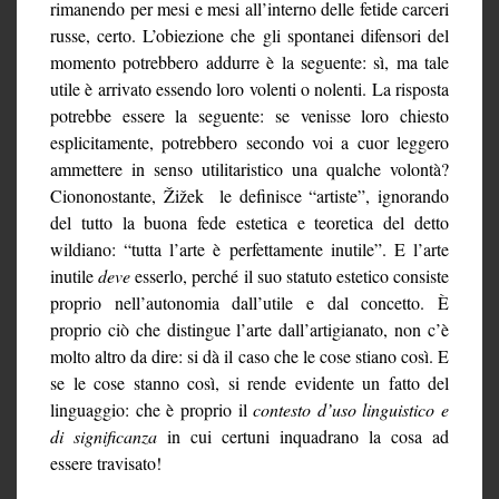
rimanendo per mesi e mesi all’interno delle fetide carceri
russe, certo. L’obiezione che gli spontanei difensori del
momento potrebbero addurre è la seguente: sì, ma tale
utile è arrivato essendo loro volenti o nolenti. La risposta
potrebbe essere la seguente: se venisse loro chiesto
esplicitamente, potrebbero secondo voi a cuor leggero
ammettere in senso utilitaristico una qualche volontà?
Ciononostante, Žižek le definisce “artiste”, ignorando
del tutto la buona fede estetica e teoretica del detto
wildiano: “tutta l’arte è perfettamente inutile”. E l’arte
inutile
deve
esserlo, perché il suo statuto estetico consiste
proprio nell’autonomia dall’utile e dal concetto. È
proprio ciò che distingue l’arte dall’artigianato, non c’è
molto altro da dire: si dà il caso che le cose stiano così. E
se le cose stanno così, si rende evidente un fatto del
linguaggio: che è proprio il
contesto
d’uso linguistico
e
di significanza
in cui certuni inquadrano la cosa ad
essere travisato!