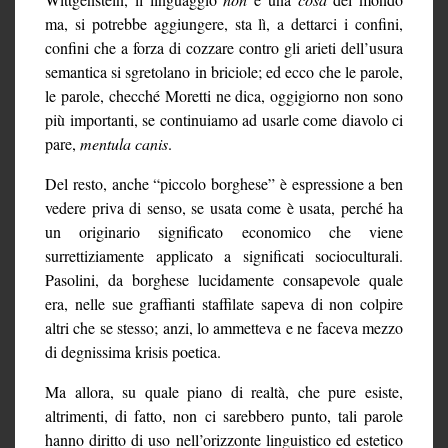
ma, si potrebbe aggiungere, sta lì, a dettarci i confini,
confini che a forza di cozzare contro gli arieti dell’usura
semantica si sgretolano in briciole; ed ecco che le parole,
le parole, checché Moretti ne dica, oggigiorno non sono
più importanti, se continuiamo ad usarle come diavolo ci
pare,
mentula canis
.
Del resto, anche “piccolo borghese” è espressione a ben
vedere priva di senso, se usata come è usata, perché ha
un originario significato economico che viene
surrettiziamente applicato a significati socioculturali.
Pasolini, da borghese lucidamente consapevole quale
era, nelle sue graffianti staffilate sapeva di non colpire
altri che se stesso; anzi, lo ammetteva e ne faceva mezzo
di degnissima krisis poetica.
Ma allora, su quale piano di realtà, che pure esiste,
altrimenti, di fatto, non ci sarebbero punto, tali parole
hanno diritto di uso nell’orizzonte linguistico ed estetico