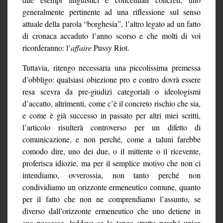
generalmente pertinente ad una riflessione sul senso
attuale della parola “borghesia”, l’altro legato ad un fatto
di cronaca accaduto l’anno scorso e che molti di voi
ricorderanno: l’
affaire
Pussy Riot.
Tuttavia, ritengo necessaria una piccolissima premessa
d’obbligo: qualsiasi obiezione pro e contro dovrà essere
resa scevra da pre-giudizi categoriali o ideologismi
d’accatto, altrimenti, come c’è il concreto rischio che sia,
e come è già successo in passato per altri miei scritti,
l’articolo risulterà controverso per un difetto di
comunicazione, e non perché, come a taluni farebbe
comodo dire, uno dei due, o il mittente o il ricevente,
proferisca idiozie, ma per il semplice motivo che non ci
intendiamo, ovverossia, non tanto perché non
condividiamo un orizzonte ermeneutico comune, quanto
per il fatto che non ne comprendiamo l’assunto, se
diverso dall’orizzonte ermeneutico che uno detiene in
suo possesso, laddove se lo tenga stretto perché unica