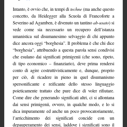
Intanto, è ovvio che, in tempi di
techne
(ma anche questo
concetto, da Heidegger alla Scuola di Francoforte a
Severino ad Agamben, è divenuto un tantino
ab-usato
) si
vede come sia necessario un recupero dell’istanza
umanistica sul disumanesimo selvaggio di chi appunto
dice ancora oggi “borghesia”. Il problema è che chi dice
“borghesia”, attribuendo a questa parola sensi condivisi
che esulano dai significati primigenii (che sono, ripeto,
di tipo economico – finanziario), deve prima rendersi
conto di agire costruttivisticamente e, dunque, proprio
per ciò, di ricadere in pieno in quel disumanismo
spersonificante e reificante dello stesso linguaggio
poieticamente trattato che pure dice di voler rifiutare.
Come dire che generando significati altri, ci si allontana
dai sensi primigenii, ovvero, in qualche modo, e lo si
dica impuramente ed anche un poco provocatoriamente,
l’arricchimento dei significati concide con un
depauperamento dei sensi, laddove i significati sono il