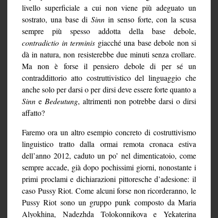
livello superficiale a cui non viene più adeguato un
sostrato, una base di
Sinn
in senso forte, con la scusa
sempre più spesso addotta della base debole,
contradictio in terminis
giacché una base debole non si
dà in natura, non resisterebbe due minuti senza crollare.
Ma non è forse il pensiero debole di per sé un
contraddittorio atto costruttivistico del linguaggio che
anche solo per darsi o per dirsi deve essere forte quanto a
Sinn
e
Bedeutung
, altrimenti non potrebbe darsi o dirsi
affatto?
Faremo ora un altro esempio concreto di costruttivismo
linguistico tratto dalla ormai remota cronaca estiva
dell’anno 2012, caduto un po’ nel dimenticatoio, come
sempre accade, già dopo pochissimi giorni, nonostante i
primi proclami e dichiarazioni pittoresche d’adesione: il
caso Pussy Riot. Come alcuni forse non ricorderanno, le
Pussy Riot sono un gruppo punk composto da Maria
Alyokhina, Nadezhda Tolokonnikova e Yekaterina