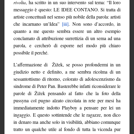
rivolta
, ha scritto in un suo intervento sul tema: “Il loro
messaggio è questo: LE IDEE CONTANO. Si tratta di
artiste concettuali nel senso più nobile della parola: artisti
che incarnano un’Idea”
[iii]
. Non sono d’accordo, in
quanto a me questo sembra essere un altro esempio
conclamato di attribuzione surrettizia di un sema ad una
parola, e cercherò di esporre nel modo più chiaro
possibile il perché.
L’affermazione di Žižek, se posso profondermi in un
giudizio netto e definito, a me sembra ricolma di un
sessantottismo di ritorno, colorato di adolescenzismo da
sindrome di Peter Pan. Basterebbe infatti riconsiderare le
parole di Žižek pensando al fatto che la foto della
pussyna col pugno alzato circolata in rete per mesi ha
immediatamente indotto Playboy a pensare per lei un
ingaggio. E questo sottintende che le ragazze, non dico
in denaro ma anche solo in visibilità, abbiano comunque
tratto un qualche utile al fondo di tutta la vicenda pur