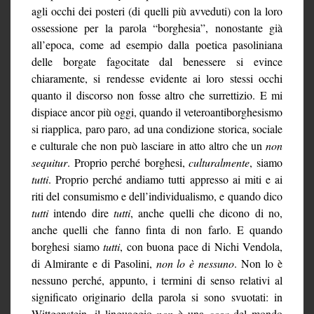
agli occhi dei posteri (di quelli più avveduti) con la loro
ossessione per la parola “borghesia”, nonostante già
all’epoca, come ad esempio dalla poetica pasoliniana
delle borgate fagocitate dal benessere si evince
chiaramente, si rendesse evidente ai loro stessi occhi
quanto il discorso non fosse altro che surrettizio. E mi
dispiace ancor più oggi, quando il veteroantiborghesismo
si riapplica, paro paro, ad una condizione storica, sociale
e culturale che non può lasciare in atto altro che un
non
sequitur
. Proprio perché borghesi,
culturalmente
, siamo
tutti
. Proprio perché andiamo tutti appresso ai miti e ai
riti del consumismo e dell’individualismo, e quando dico
tutti
intendo dire
tutti
, anche quelli che dicono di no,
anche quelli che fanno finta di non farlo. E quando
borghesi siamo
tutti
, con buona pace di Nichi Vendola,
di Almirante e di Pasolini,
non lo è nessuno
. Non lo è
nessuno perché, appunto, i termini di senso relativi al
significato originario della parola si sono svuotati: in
Wittgenstein, il linguaggio
non
è una
cosa
del mondo