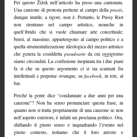
Per questo Žižek nell’articolo ha preso una cantonata.
Una canzone di protesta pertiene al campo della
praxis
,
dunque inutile, a rigore, non è. Pertanto, le Pussy Riot
non rientrano nel campo artistico, neanche in
quell’ibrido che si vuole chiamare arte concettuale;
bensì, al massimo, appartengono al campo politico e a
quella strumentalizzazione ideologica del mezzo artistico
che genera la cosiddetta
pseudoarte
da cui oggigiorno
siamo circondati. La confusione inopinata tra i due piani
fa sì che su questo argomento ci si sia scannati fra
intellettuali e perpetue ovunque, su
facebook
, in rete, al
bar.
Perché la gente dice “condannate a due anni per una
canzone”? Non ha senso pronunciare questa frase, in
quanto non si tratta propriamente di una canzone se non
nell’aspetto esteriore, è infatti un proclama politico. Ora,
shiftando il giusto senso e inquadrando l’evento nel
giusto contesto, notiamo che il loro arresto e