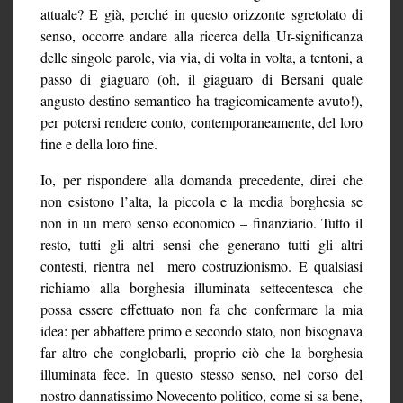
attuale? E già, perché in questo orizzonte sgretolato di
senso, occorre andare alla ricerca della Ur-significanza
delle singole parole, via via, di volta in volta, a tentoni, a
passo di giaguaro (oh, il giaguaro di Bersani quale
angusto destino semantico ha tragicomicamente avuto!),
per potersi rendere conto, contemporaneamente, del loro
fine e della loro fine.
Io, per rispondere alla domanda precedente, direi che
non esistono l’alta, la piccola e la media borghesia se
non in un mero senso economico – finanziario. Tutto il
resto, tutti gli altri sensi che generano tutti gli altri
contesti, rientra nel mero costruzionismo. E qualsiasi
richiamo alla borghesia illuminata settecentesca che
possa essere effettuato non fa che confermare la mia
idea: per abbattere primo e secondo stato, non bisognava
far altro che conglobarli, proprio ciò che la borghesia
illuminata fece. In questo stesso senso, nel corso del
nostro dannatissimo Novecento politico, come si sa bene,