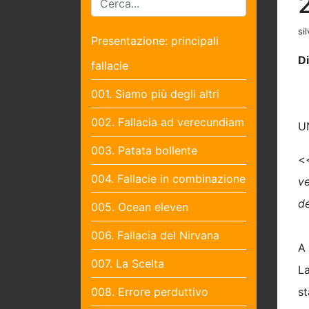
sil
Presentazione: principali
D
fallacie
001. Siamo più degli altri
002. Fallacia ad verecundiam
U
003. Patata bollente
<
004. Fallacie in combinazione
ve
de
005. Ocean eleven
006. Fallacia del Nirvana
A 
007. La Scelta
La
008. Errore perduttivo
st