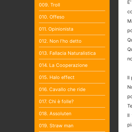
E'
009. Troll
co
010. Offeso
Ma
011. Opinionista
po
Qu
012. Non l'ho detto
Qu
013. Fallacia Naturalistica
no
014. La Cooperazione
015. Halo effect
Il
No
016. Cavallo che ride
po
017. Chi è folle?
Te
018. Assoluten
Il
pi
019. Straw man