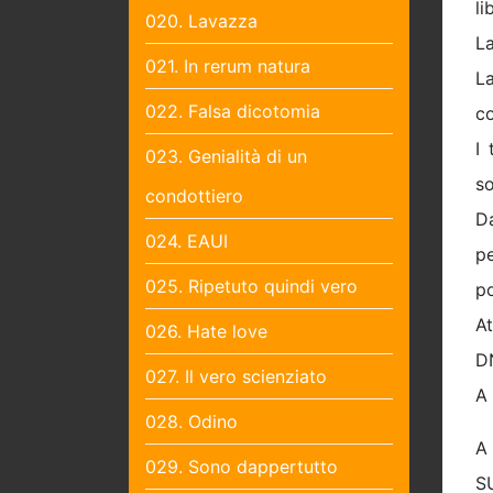
li
020. Lavazza
La
021. In rerum natura
La
022. Falsa dicotomia
co
I 
023. Genialità di un
so
condottiero
D
024. EAUI
pe
025. Ripetuto quindi vero
po
At
026. Hate love
D
027. Il vero scienziato
A 
028. Odino
A
029. Sono dappertutto
S