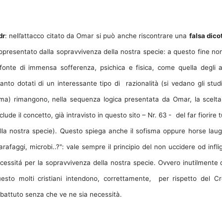
dr
: nell’attacco citato da Omar si può anche riscontrare una
falsa dic
ppresentato dalla sopravvivenza della nostra specie: a questo fine n
fonte di immensa sofferenza, psichica e fisica, come quella degli al
anto dotati di un interessante tipo di
razionalità (si vedano gli st
ma) rimangono, nella sequenza logica presentata da Omar, la scelt
clude il concetto, già intravisto in questo sito – Nr. 63 -
del far fiorire 
lla nostra specie). Questo spiega anche il sofisma oppure horse laug
arafaggi, microbi..?": vale sempre il principio del non uccidere od inf
cessitá per la sopravvivenza della nostra specie. Ovvero inutilmente o
esto molti cristiani intendono, correttamente, per rispetto del C
battuto senza che ve ne sia necessità.