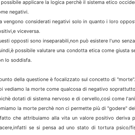
 possibile applicare la logica perchè il sistema etico occid
me negativi.
 vengono considerati negativi solo in quanto i loro oppost
sitivi,e viceversa.
esti opposti sono inseparabili,non può esistere l'uno senza 
indi,è possibile valutare una condotta etica come giusta se
n lo soddisfa.
 punto della questione è focalizzato sul concetto di "morte"
i vediamo la morte come qualcosa di negativo soprattutto
ichè dotati di sistema nervoso e di cervello,così come l'a
miamo la morte perchè non ci permette più di "godere" della
 fatto che attribuiamo alla vita un valore positivo deriva
acere,infatti se si pensa ad uno stato di tortura psico/