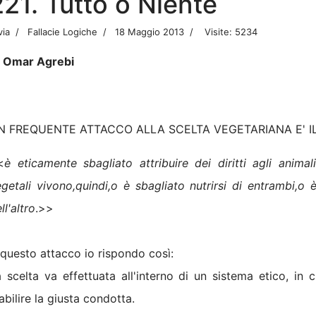
221. Tutto o Niente
via
Fallacie Logiche
18 Maggio 2013
Visite: 5234
i Omar Agrebi
N FREQUENTE ATTACCO ALLA SCELTA VEGETARIANA E' I
<
è eticamente sbagliato attribuire dei diritti agli anim
getali vivono,quindi,o è sbagliato nutrirsi di entrambi,o 
ll'altro
.>>
questo attacco io rispondo così:
 scelta va effettuata all'interno di un sistema etico, in c
abilire la giusta condotta.