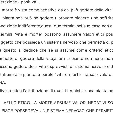
berazione ( positiva ).
 morte è vista come negativa da chi può godere della vita
 pianta non può nè godere ( provare piacere ) nè soffrire,
ndizione indifferente,questi due termini nel suo caso non a
termini "vita e morte" possono assumere valori etici pos
ggetto che possieda un sistema nervoso che permetta di pr
a questo si deduce che se si assume come criterio etic
rmette di godere della vita,allora le piante non rientrano
ssono godere della vita ( sprovvisti di sistema nervoso e di
tribuire alle piante le parole "vita o morte" ha solo valore 
NA.
livello etico l'attribuzione di questi termini ad una pianta n
 LIVELLO ETICO LA MORTE ASSUME VALORI NEGATIVI S
UBISCE POSSEDEVA UN SISTEMA NERVOSO CHE PERMET