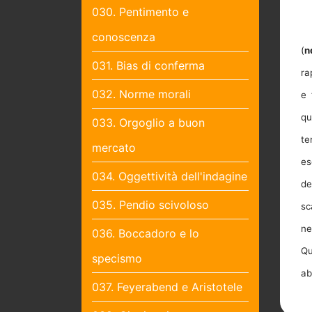
030. Pentimento e
conoscenza
(
n
031. Bias di conferma
ra
032. Norme morali
e 
qu
033. Orgoglio a buon
te
mercato
es
034. Oggettività dell'indagine
de
035. Pendio scivoloso
sc
ne
036. Boccadoro e lo
Qu
specismo
ab
037. Feyerabend e Aristotele