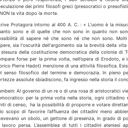
eculazione dei primi filosofi greci (presocratici o presofisti
NON la vita dopo la morte.
rive Protagora intorno al 400 A. C. : « L'uomo è la misura
uanto sono e di quelle che non sono in quanto non son
ossibilità di sapere né che sono né che non sono. Molti
pere, sia l'oscurità dell'argomento sia la brevità della vita
 stesura della costituzione democratica della colonia di 
mpare forse per la prima volta, nell’opera di Erodoto, e i
orico Pierre Hadot) menzione di una attività filosofica. Esis
l senso filosofico del termine e democrazia. In pieno pe
rtezze assolute sbiadiscono, fa ingresso nella storia il co
mbein: Al governo di un re o di una rosa di aristocratici vie
mocratico: per la prima volta nella storia, ogni cittadin
miti di censo,
ha la possibilità di proporre e votare diretta
lo scopo di favorire l’affluenza dei cittadini meno abbient
cevevano un obolo, un gettone di presenza, in grado di pot
 lavoro persa. L’assemblea di tutti i cittadini ateniesi 