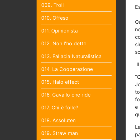
009. Troll
Es
010. Offeso
Q
ne
011. Opinionista
co
012. Non l'ho detto
si
sc
013. Fallacia Naturalistica
I
014. La Cooperazione
“Q
015. Halo effect
J
t
016. Cavallo che ride
fo
e 
017. Chi è folle?
qu
018. Assoluten
L
019. Straw man
p