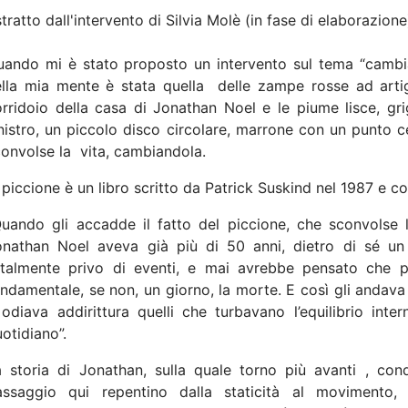
tratto dall'intervento di Silvia Molè (in fase di elaborazione
uando mi è stato proposto un intervento sul tema “cambia
lla mia mente è stata quella
delle zampe rosse ad artigl
rridoio della casa di Jonathan Noel e le piume lisce, gr
nistro, un piccolo disco circolare, marrone con un punto c
onvolse la
vita, cambiandola.
l piccione è un libro scritto da Patrick Suskind nel 1987 e c
uando gli accadde il fatto del piccione, che sconvolse l
onathan Noel aveva già più di 50 anni, dietro di sé un i
otalmente privo di eventi, e mai avrebbe pensato che p
ndamentale, se non, un giorno, la morte. E così gli andava 
odiava addirittura quelli che turbavano l’equilibrio inte
otidiano”.
a storia di Jonathan, sulla quale torno più avanti , con
assaggio qui repentino dalla staticità al movimento,