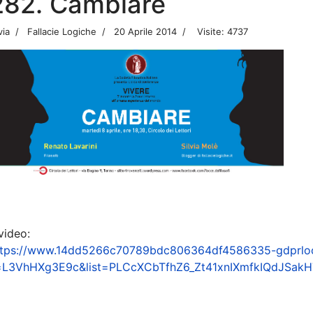
282. Cambiare
via
Fallacie Logiche
20 Aprile 2014
Visite: 4737
 video:
ttps://www.14dd5266c70789bdc806364df4586335-gdprlo
=L3VhHXg3E9c&list=PLCcXCbTfhZ6_Zt41xnIXmfkIQdJSakH