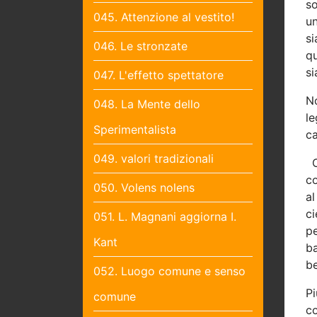
s
045. Attenzione al vestito!
un
si
046. Le stronzate
q
si
047. L'effetto spettatore
No
048. La Mente dello
le
Sperimentalista
ca
049. valori tradizionali
co
050. Volens nolens
al
ci
051. L. Magnani aggiorna I.
pe
Kant
b
be
052. Luogo comune e senso
Pi
comune
co