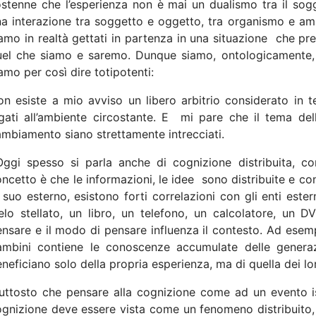
ostenne che l’esperienza non è mai un dualismo tra il so
a interazione tra soggetto e oggetto, tra organismo e am
amo in realtà gettati in partenza in una situazione
che pre
uel che siamo e saremo. Dunque siamo, ontologicamente, i
amo per così dire totipotenti:
n esiste a mio avviso un libero arbitrio considerato in te
gati all’ambiente circostante. E
mi pare che il tema dell
mbiamento siano strettamente intrecciati.
Oggi spesso si parla anche di cognizione distribuita, co
ncetto è che le informazioni, le idee
sono distribuite e c
 suo esterno, esistono forti correlazioni con gli enti este
elo stellato, un libro, un telefono, un calcolatore, un D
nsare e il modo di pensare influenza il contesto. Ad esemp
ambini contiene le conoscenze accumulate delle generaz
neficiano solo della propria esperienza, ma di quella dei lo
uttosto che pensare alla cognizione come ad un evento is
gnizione deve essere vista come un fenomeno distribuito, c