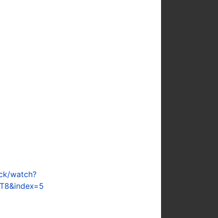
ck/watch?
T8&index=5