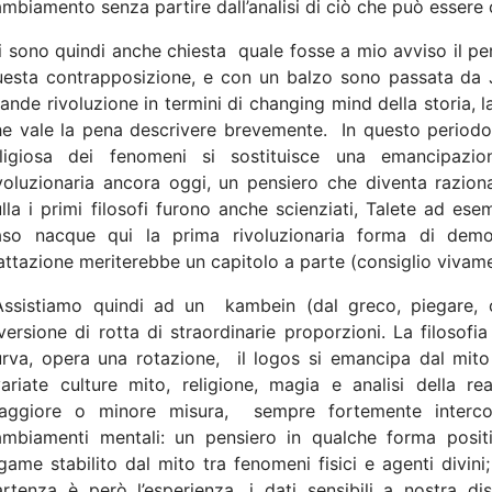
mbiamento senza partire dall’analisi di ciò che può essere 
 sono quindi anche chiesta
quale fosse a mio avviso il p
uesta contrapposizione, e con un balzo sono passata da J
ande rivoluzione in termini di changing mind della storia, la 
he vale la pena descrivere brevemente.
In questo periodo 
eligiosa dei fenomeni si sostituisce una emancipazio
voluzionaria ancora oggi, un pensiero che diventa razion
lla i primi filosofi furono anche scienziati, Talete ad ese
aso nacque qui la prima rivoluzionaria forma di democ
attazione meriterebbe un capitolo a parte (consiglio vivame
Assistiamo quindi ad un
kambein (dal greco, piegare, 
versione di rotta di straordinarie proporzioni. La filosof
urva, opera una rotazione,
il logos si emancipa dal mito
ariate culture mito, religione, magia e analisi della re
aggiore o minore misura,
sempre fortemente interco
ambiamenti mentali: un pensiero in qualche forma posit
game stabilito dal mito tra fenomeni fisici e agenti divini
rtenza è però l’esperienza, i dati sensibili a nostra di