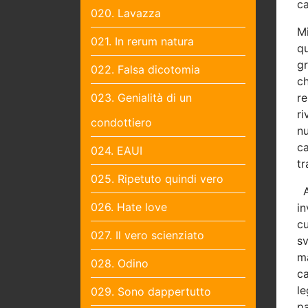
ca
020. Lavazza
Mi
021. In rerum natura
q
gr
022. Falsa dicotomia
c
023. Genialità di un
r
ri
condottiero
nu
c
024. EAUI
tr
025. Ripetuto quindi vero
026. Hate love
in
c
027. Il vero scienziato
sv
m
028. Odino
c
le
029. Sono dappertutto
pa