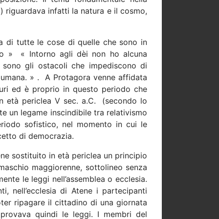
) riguardava infatti la natura e il cosmo,
 di tutte le cose di quelle che sono in
o »
« Intorno agli dèi non ho alcuna
 sono gli ostacoli che impediscono di
 umana. » .
A Protagora venne affidata
Turi ed è proprio in questo periodo che
n età periclea V sec. a.C.
(secondo lo
te un legame inscindibile tra relativismo
riodo sofistico, nel momento in cui le
ncetto di democrazia.
ne sostituito in età periclea un principio
o maschio maggiorenne, sottolineo senza
mente le leggi nell’assemblea o ecclesia.
i, nell’ecclesia di Atene i partecipanti
er ripagare il cittadino di una giornata
approvava quindi le leggi. I membri del