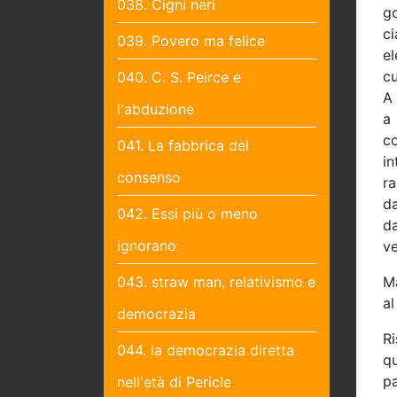
038. Cigni neri
g
c
039. Povero ma felice
el
cu
040. C. S. Peirce e
A 
l'abduzione
a 
co
041. La fabbrica del
i
consenso
ra
da
042. Essi più o meno
da
ignorano
ve
043. straw man, relativismo e
M
al
democrazia
R
044. la democrazia diretta
qu
pa
nell'età di Pericle