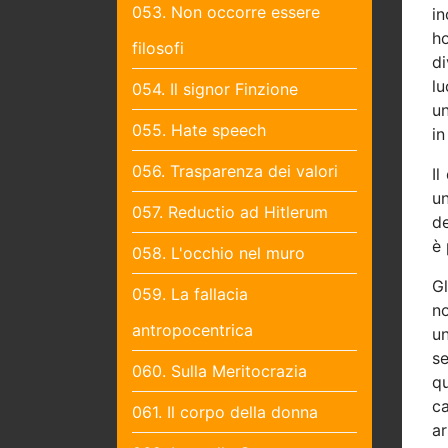
053. Non occorre essere
in
ho
filosofi
di
lu
054. Il signor Finzione
un
055. Hate speech
in
056. Trasparenza dei valori
Il
u
057. Reductio ad Hitlerum
de
è 
058. L'occhio nel muro
Gl
059. La fallacia
no
antropocentrica
un
se
060. Sulla Meritocrazia
qu
c
061. Il corpo della donna
ar