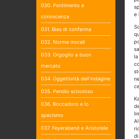
030. Pentimento e
sp
e 
conoscenza
Sc
031. Bias di conferma
q
p
032. Norme morali
sa
033. Orgoglio a buon
la
co
mercato
st
034. Oggettività dell'indagine
ne
ce
035. Pendio scivoloso
Ka
036. Boccadoro e lo
de
li
specismo
Al
037. Feyerabend e Aristotele
ri
di