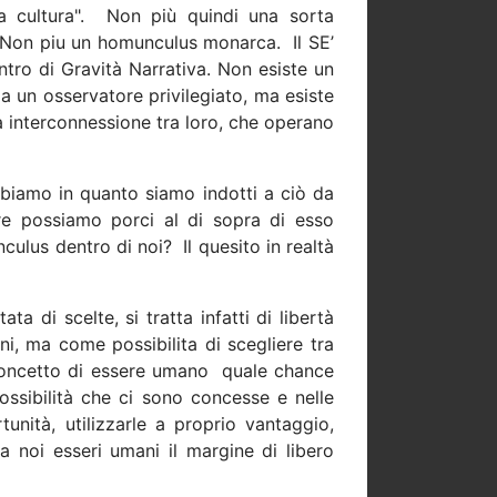
a cultura".
Non più quindi una sorta
à. Non piu un homunculus monarca.
Il SE’
ntro di Gravità Narrativa. Non esiste un
 un osservatore privilegiato, ma esiste
ta interconnessione tra loro, che operano
mbiamo in quanto siamo indotti a ciò da
re possiamo porci al di sopra di esso
culus dentro di noi?
Il quesito in realtà
itata di scelte, si tratta infatti di libertà
i, ma come possibilita di scegliere tra
l concetto di essere umano
quale chance
possibilità che ci sono concesse e nelle
unità, utilizzarle a proprio vantaggio,
 noi esseri umani il margine di libero