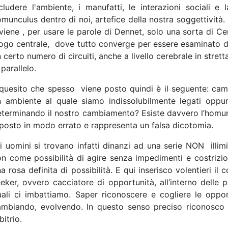
cludere l'ambiente, i manufatti, le interazioni sociali e l
munculus dentro di noi, artefice della nostra soggettivit
viene , per usare le parole di Dennet, solo una sorta di Ce
ogo centrale,
dove tutto converge per essere esaminato da
 certo numero di circuiti, anche a livello cerebrale in stret
 parallelo.
 quesito che spesso
viene posto quindi è il seguente: ca
n ambiente al quale siamo indissolubilmente legati oppu
terminando il nostro cambiamento? Esiste davvero l’homun
posto in modo errato e rappresenta un falsa dicotomia.
i uomini si trovano infatti dinanzi ad una serie NON
illim
n come possibilità di agire senza impedimenti e costrizion
a rosa definita di possibilità. E qui inserisco volentieri i
eker, ovvero cacciatore di opportunità, all’interno delle 
ali ci imbattiamo. Saper riconoscere e cogliere le opport
ambiando, evolvendo. In questo senso preciso riconosco a
bitrio.