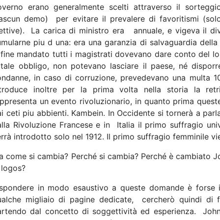
overno erano generalmente scelti attraverso il sorteggio
iascun demo)
per evitare il prevalere di favoritismi (sol
ettive).
La carica di ministro era
annuale, e vigeva il di
mularne piu d una: era una garanzia di salvaguardia dell
fine mandato tutti i magistrati dovevano dare conto del l
tale obbligo, non potevano lasciare il paese, né disporr
ndanne, in caso di corruzione, prevedevano una multa 10 
ntroduce inoltre per la prima volta nella storia la ret
ppresenta un evento rivoluzionario, in quanto prima ques
i ceti piu abbienti. Kambein. In Occidente si tornerà a parla
lla Rivoluzione Francese e in
Italia il primo suffragio un
rrà introdotto solo nel 1912. Il primo suffragio femminile vie
a come si cambia? Perché si cambia? Perché è cambiato Jo
 logos?
ispondere in modo esaustivo a queste domande è forse i
alche migliaio di pagine dedicate,
cercherò quindi di f
rtendo dal concetto di soggettività ed esperienza.
John