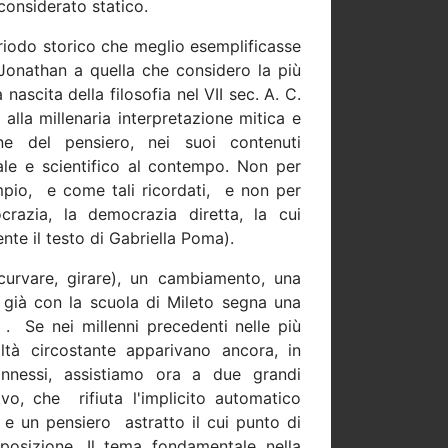
considerato statico.
eriodo storico che meglio esemplificasse
onathan a quella che considero la più
nascita della filosofia nel VII sec. A. C.
alla millenaria interpretazione mitica e
ne del pensiero, nei suoi contenuti
ale e scientifico al contempo. Non per
mpio,
e come tali ricordati,
e non per
razia, la democrazia diretta, la cui
nte il testo di Gabriella Poma).
curvare, girare), un cambiamento, una
ia già con la scuola di Mileto segna una
 .
Se nei millenni precedenti nelle più
altà circostante apparivano ancora, in
nnessi, assistiamo ora a due grandi
ivo, che
rifiuta l'implicito automatico
; e un pensiero
astratto il cui punto di
sposizione. Il tema fondamentale nella