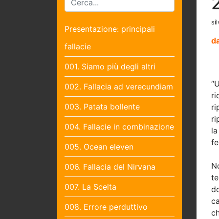
sil
Presentazione: principali
da
fallacie
001. Siamo più degli altri
“U
002. Fallacia ad verecundiam
r
003. Patata bollente
ri
ri
004. Fallacie in combinazione
l
fe
005. Ocean eleven
N
006. Fallacia del Nirvana
te
007. La Scelta
do
ca
008. Errore perduttivo
ch