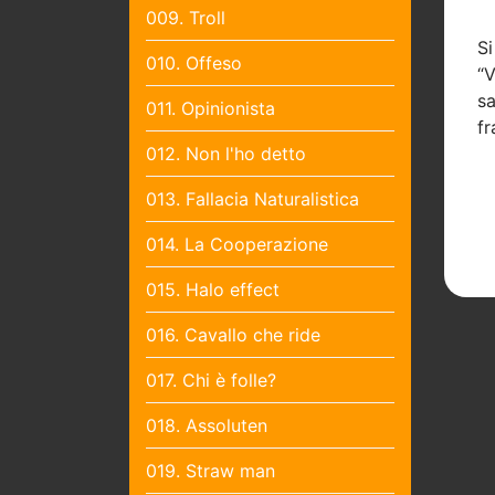
009. Troll
S
010. Offeso
“V
sa
011. Opinionista
fr
012. Non l'ho detto
013. Fallacia Naturalistica
014. La Cooperazione
015. Halo effect
016. Cavallo che ride
017. Chi è folle?
018. Assoluten
019. Straw man