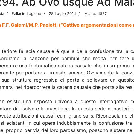
294. Ab Ovo usque Ad Mal
via
Fallacie Logiche
28 Luglio 2014
Visite: 4522
 F.F. Calemi/M.P. Paoletti (“Cattive argomentazioni come 
lteriore fallacia causale è quella della confusione tra la
icordiamo la canzone per bambini che recita ‘per fare un
percorre una fantomatica catena causale che, in un primo 
prende per portare a un esito ameno. Ovviamente la canzo
a sua struttura regressiva ci porta a sollevare un quesi
rmarsi nel ripercorrere la catena causale che porta alla rea
on esiste una risposta univoca a questo interrogativo ed
ntare di risolvere la questione. In questa sede ci basterà 
vute attribuzioni causali cum grano salis. Riconosciamo ch
si eclatanti in cui opera indubbiamente la confusione tr
e, proprio per via del loro parossismo, possono aiutare nel