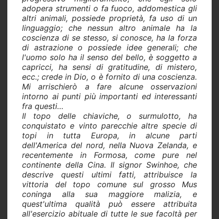
adopera strumenti o fa fuoco, addomestica gli
altri animali, possiede proprietà, fa uso di un
linguaggio; che nessun altro animale ha la
coscienza di se stesso, si conosce, ha la forza
di astrazione o possiede idee generali; che
l'uomo solo ha il senso del bello, è soggetto a
capricci, ha sensi di gratitudine, di mistero,
ecc.; crede in Dio, o è fornito di una coscienza.
Mi arrischierò a fare alcune osservazioni
intorno ai punti più importanti ed interessanti
fra questi…
Il topo delle chiaviche, o surmulotto, ha
conquistato e vinto parecchie altre specie di
topi in tutta Europa, in alcune parti
dell'America del nord, nella Nuova Zelanda, e
recentemente in Formosa, come pure nel
continente della Cina. Il signor Swinhoe, che
descrive questi ultimi fatti, attribuisce la
vittoria del topo comune sul grosso Mus
coninga alla sua maggiore malizia, e
quest'ultima qualità può essere attribuita
all'esercizio abituale di tutte le sue facoltà per