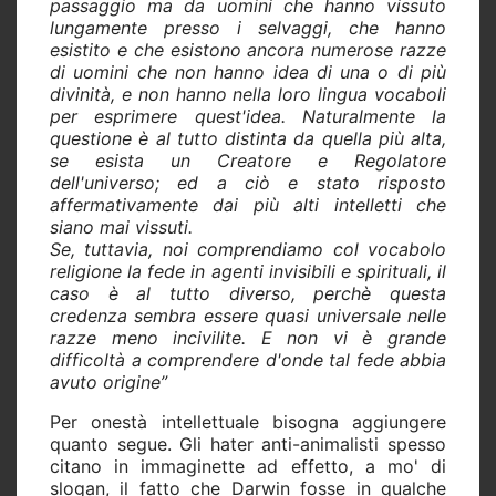
passaggio ma da uomini che hanno vissuto
lungamente presso i selvaggi, che hanno
esistito e che esistono ancora numerose razze
di uomini che non hanno idea di una o di più
divinità, e non hanno nella loro lingua vocaboli
per esprimere quest'idea. Naturalmente la
questione è al tutto distinta da quella più alta,
se esista un Creatore e Regolatore
dell'universo; ed a ciò e stato risposto
affermativamente dai più alti intelletti che
siano mai vissuti.
Se, tuttavia, noi comprendiamo col vocabolo
religione la fede in agenti invisibili e spirituali, il
caso è al tutto diverso, perchè questa
credenza sembra essere quasi universale nelle
razze meno incivilite. E non vi è grande
difficoltà a comprendere d'onde tal fede abbia
avuto origine”
Per onestà intellettuale bisogna aggiungere
quanto segue. Gli hater anti-animalisti spesso
citano in immaginette ad effetto, a mo' di
slogan, il fatto che Darwin fosse in qualche