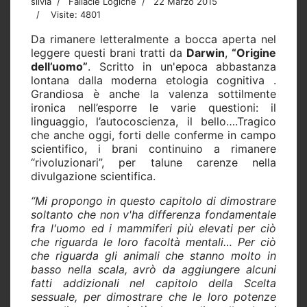
silvia
Fallacie Logiche
22 Marzo 2015
Visite: 4801
Da rimanere letteralmente a bocca aperta nel
leggere questi brani tratti da
Darwin
,
“Origine
dell’uomo”
. Scritto in un'epoca abbastanza
lontana dalla moderna etologia cognitiva .
Grandiosa è anche la valenza sottilmente
ironica nell’esporre le varie questioni: il
linguaggio, l’autocoscienza, il bello….Tragico
che anche oggi, forti delle conferme in campo
scientifico, i brani continuino a rimanere
“rivoluzionari”, per talune carenze nella
divulgazione scientifica.
“Mi propongo in questo capitolo di dimostrare
soltanto che non v'ha differenza fondamentale
fra l'uomo ed i mammiferi più elevati per ciò
che riguarda le loro facoltà mentali… Per ciò
che riguarda gli animali che stanno molto in
basso nella scala, avrò da aggiungere alcuni
fatti addizionali nel capitolo della Scelta
sessuale, per dimostrare che le loro potenze