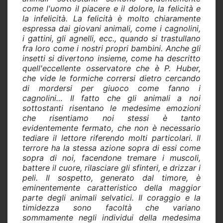
come l'uomo il piacere e il dolore, la felicità e
la infelicità. La felicità è molto chiaramente
espressa dai giovani animali, come i cagnolini,
i gattini, gli agnelli, ecc., quando si trastullano
fra loro come i nostri propri bambini. Anche gli
insetti si divertono insieme, come ha descritto
quell'eccellente osservatore che è P. Huber,
che vide le formiche corrersi dietro cercando
di mordersi per giuoco come fanno i
cagnolini… Il fatto che gli animali a noi
sottostanti risentano le medesime emozioni
che risentiamo noi stessi è tanto
evidentemente fermato, che non è necessario
tediare il lettore riferendo molti particolari. Il
terrore ha la stessa azione sopra di essi come
sopra di noi, facendone tremare i muscoli,
battere il cuore, rilasciare gli sfinteri, e drizzar i
peli. Il sospetto, generato dal timore, è
eminentemente caratteristico della maggior
parte degli animali selvatici. Il coraggio e la
timidezza sono facoltà che variano
sommamente negli individui della medesima