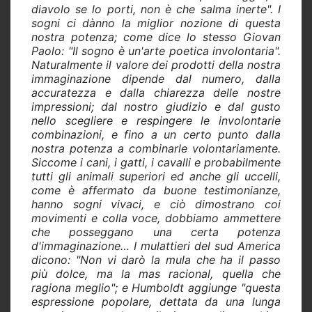
diavolo se lo porti, non è che salma inerte". I
sogni ci dànno la miglior nozione di questa
nostra potenza; come dice lo stesso Giovan
Paolo: "Il sogno è un'arte poetica involontaria".
Naturalmente il valore dei prodotti della nostra
immaginazione dipende dal numero, dalla
accuratezza e dalla chiarezza delle nostre
impressioni; dal nostro giudizio e dal gusto
nello scegliere e respingere le involontarie
combinazioni, e fino a un certo punto dalla
nostra potenza a combinarle volontariamente.
Siccome i cani, i gatti, i cavalli e probabilmente
tutti gli animali superiori ed anche gli uccelli,
come è affermato da buone testimonianze,
hanno sogni vivaci, e ciò dimostrano coi
movimenti e colla voce, dobbiamo ammettere
che posseggano una certa potenza
d'immaginazione… I mulattieri del sud America
dicono: "Non vi darò la mula che ha il passo
più dolce, ma la mas racional, quella che
ragiona meglio"; e Humboldt aggiunge "questa
espressione popolare, dettata da una lunga