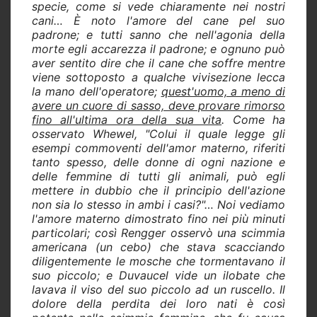
specie, come si vede chiaramente nei nostri
cani… È noto l'amore del cane pel suo
padrone; e tutti sanno che nell'agonia della
morte egli accarezza il padrone; e ognuno può
aver sentito dire che il cane che soffre mentre
viene sottoposto a qualche vivisezione lecca
la mano dell'operatore;
quest'uomo, a meno di
avere un cuore di sasso, deve provare rimorso
fino all'ultima ora della sua vita
. Come ha
osservato Whewel, "Colui il quale legge gli
esempi commoventi dell'amor materno, riferiti
tanto spesso, delle donne di ogni nazione e
delle femmine di tutti gli animali, può egli
mettere in dubbio che il principio dell'azione
non sia lo stesso in ambi i casi?"… Noi vediamo
l'amore materno dimostrato fino nei più minuti
particolari; così Rengger osservò una scimmia
americana (un cebo) che stava scacciando
diligentemente le mosche che tormentavano il
suo piccolo; e Duvaucel vide un ilobate che
lavava il viso del suo piccolo ad un ruscello. Il
dolore della perdita dei loro nati è così