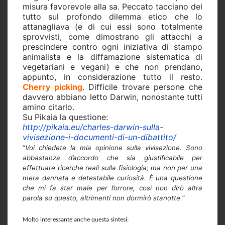
misura favorevole alla sa. Peccato tacciano del
tutto sul profondo dilemma etico che lo
attanagliava (e di cui essi sono totalmente
sprovvisti, come dimostrano gli attacchi a
prescindere contro ogni iniziativa di stampo
animalista e la diffamazione sistematica di
vegetariani e vegani) e che non prendano,
appunto, in considerazione tutto il resto.
Cherry picking
. Difficile trovare persone che
davvero abbiano letto Darwin, nonostante tutti
amino citarlo.
Su Pikaia la questione:
http://pikaia.eu/charles-darwin-sulla-
vivisezione-i-documenti-di-un-dibattito/
“
Voi chiedete la mia opinione sulla vivisezione. Sono
abbastanza d’accordo che sia giustificabile per
effettuare ricerche reali sulla fisiologia; ma non per una
mera dannata e detestabile curiosità. È una questione
che mi fa star male per l’orrore, così non dirò altra
parola su questo, altrimenti non dormirò stanotte.
”
Molto interessante anche questa sintesi: