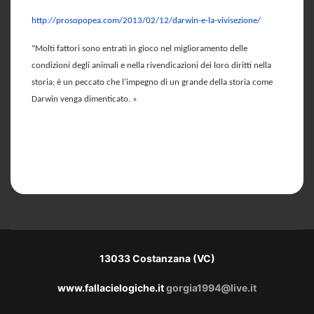
http://prosopopea.com/2013/02/12/darwin-e-la-vivisezione/
“
Molti fattori sono entrati in gioco nel miglioramento delle
condizioni degli animali e nella rivendicazioni dei loro diritti nella
storia; è un peccato che l’impegno di un grande della storia come
Darwin venga dimenticato. »
13033 Costanzana (VC)
www.fallacielogiche.it
gorgia1994@live.it