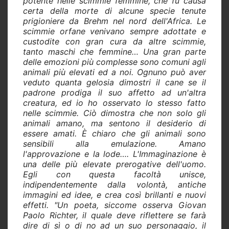
potente nelle scimmie femmine, che fu causa
certa della morte di alcune specie tenute
prigioniere da Brehm nel nord dell'Africa. Le
scimmie orfane venivano sempre adottate e
custodite con gran cura da altre scimmie,
tanto maschi che femmine… Una gran parte
delle emozioni più complesse sono comuni agli
animali più elevati ed a noi. Ognuno può aver
veduto quanta gelosia dimostri il cane se il
padrone prodiga il suo affetto ad un'altra
creatura, ed io ho osservato lo stesso fatto
nelle scimmie. Ciò dimostra che non solo gli
animali amano, ma sentono il desiderio di
essere amati. È chiaro che gli animali sono
sensibili alla emulazione. Amano
l'approvazione e la lode…. L'Immaginazione è
una delle più elevate prerogative dell'uomo.
Egli con questa facoltà unisce,
indipendentemente dalla volontà, antiche
immagini ed idee, e crea così brillanti e nuovi
effetti. "Un poeta, siccome osserva Giovan
Paolo Richter, il quale deve riflettere se farà
dire di sì o di no ad un suo personaggio, il