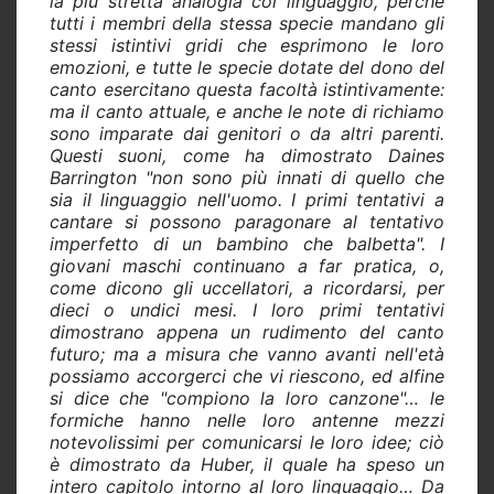
la più stretta analogia col linguaggio, perchè
tutti i membri della stessa specie mandano gli
stessi istintivi gridi che esprimono le loro
emozioni, e tutte le specie dotate del dono del
canto esercitano questa facoltà istintivamente:
ma il canto attuale, e anche le note di richiamo
sono imparate dai genitori o da altri parenti.
Questi suoni, come ha dimostrato Daines
Barrington "non sono più innati di quello che
sia il linguaggio nell'uomo. I primi tentativi a
cantare si possono paragonare al tentativo
imperfetto di un bambino che balbetta". I
giovani maschi continuano a far pratica, o,
come dicono gli uccellatori, a ricordarsi, per
dieci o undici mesi. I loro primi tentativi
dimostrano appena un rudimento del canto
futuro; ma a misura che vanno avanti nell'età
possiamo accorgerci che vi riescono, ed alfine
si dice che "compiono la loro canzone"… le
formiche hanno nelle loro antenne mezzi
notevolissimi per comunicarsi le loro idee; ciò
è dimostrato da Huber, il quale ha speso un
intero capitolo intorno al loro linguaggio… Da