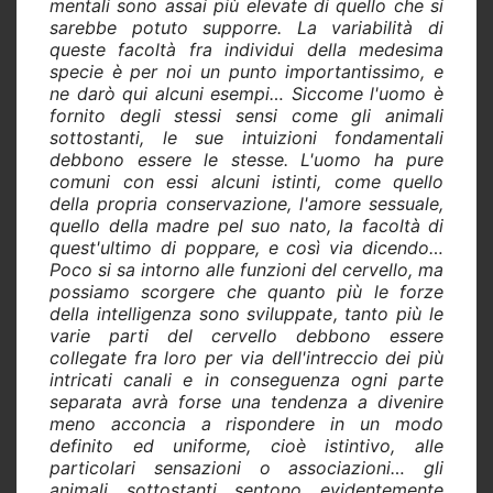
mentali sono assai più elevate di quello che si
sarebbe potuto supporre. La variabilità di
queste facoltà fra individui della medesima
specie è per noi un punto importantissimo, e
ne darò qui alcuni esempi… Siccome l'uomo è
fornito degli stessi sensi come gli animali
sottostanti, le sue intuizioni fondamentali
debbono essere le stesse. L'uomo ha pure
comuni con essi alcuni istinti, come quello
della propria conservazione, l'amore sessuale,
quello della madre pel suo nato, la facoltà di
quest'ultimo di poppare, e così via dicendo…
Poco si sa intorno alle funzioni del cervello, ma
possiamo scorgere che quanto più le forze
della intelligenza sono sviluppate, tanto più le
varie parti del cervello debbono essere
collegate fra loro per via dell'intreccio dei più
intricati canali e in conseguenza ogni parte
separata avrà forse una tendenza a divenire
meno acconcia a rispondere in un modo
definito ed uniforme, cioè istintivo, alle
particolari sensazioni o associazioni… gli
animali sottostanti sentono evidentemente