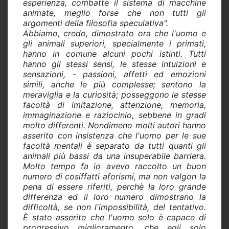
esperienza, combatte il sistema di macchine
animate, meglio forse che non tutti gli
argomenti della filosofia speculativa".
Abbiamo, credo, dimostrato ora che l'uomo e
gli animali superiori, specialmente i primati,
hanno in comune alcuni pochi istinti. Tutti
hanno gli stessi sensi, le stesse intuizioni e
sensazioni, - passioni, affetti ed emozioni
simili, anche le più complesse; sentono la
meraviglia e la curiosità; posseggono le stesse
facoltà di imitazione, attenzione, memoria,
immaginazione e raziocinio, sebbene in gradi
molto differenti. Nondimeno molti autori hanno
asserito con insistenza che l'uomo per le sue
facoltà mentali è separato da tutti quanti gli
animali più bassi da una insuperabile barriera.
Molto tempo fa io avevo raccolto un buon
numero di cosiffatti aforismi, ma non valgon la
pena di essere riferiti, perchè la loro grande
differenza ed il loro numero dimostrano la
difficoltà, se non l'impossibilità, del tentativo.
È stato asserito che l'uomo solo è capace di
progressivo miglioramento, che egli solo