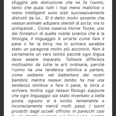
sfuggire alla distruzione che ne fa l'uomo,
tanto che quasi tutti i topi meno maliziosi o
meno intelligenti sono stati successivamente
distrutti da lui… Si è detto molto sovente che
nessun animale adopera utensili di sorta; ma lo
scimpanzé… Come osserva Horne Tooke, uno
dei fondatori di quella nobile scienza che è la
filologia, il linguaggio è un'arte come fare il
pane o far la birra; ma lo scrivere sarebbe
stato un paragone molto più acconcio. Non è
certamente un vero istinto perchè ogni lingua
deve essere imparata. Tuttavia differisce
moltissimo da tutte le arti ordinarie, perchè
l'uomo ha una tendenza istintiva a parlare,
come vediamo nel balbettare dei nostri
bambini; mentre nessun bimbo ha mai una
tendenza istintiva a fare il pane, la birra o
scrivere. Inoltre, oggi nessun filologo suppone
che ogni linguaggio sia stato inventato a bella
posta; ognuno si è svolto lentamente e
inconsciamente mercè molti passi. I suoni
prodotti dagli uccelli offrono in parecchi casi