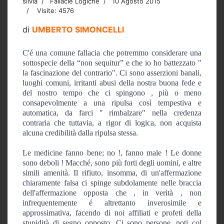
silvia
Fallacie Logiche
10 Agosto 2015
Visite: 4576
di
UMBERTO SIMONCELLI
C'é una comune fallacia che potremmo considerare una
sottospecie della “non sequitur” e che io ho battezzato "
la fascinazione del contrario". Ci sono asserzioni banali,
luoghi comuni, irritanti abusi della nostra buona fede e
del nostro tempo che ci spingono , più o meno
consapevolmente a una ripulsa così tempestiva e
automatica, da farci " rimbalzare" nella credenza
contraria che tuttavia, a rigor di logica, non acquista
alcuna credibilità dalla ripulsa stessa.
Le medicine fanno bene; no !, fanno male ! Le donne
sono deboli ! Macché, sono più forti degli uomini, e altre
simili amenità. Il rifiuto, insomma, di un'affermazione
chiaramente falsa ci spinge subdolamente nelle braccia
dell'affermazione opposta che , in verità , non
infrequentemente é altrettanto inverosimile e
approssimativa, facendo di noi affiliati e profeti della
stupidità di segno opposto. Ci sono persone, noti col