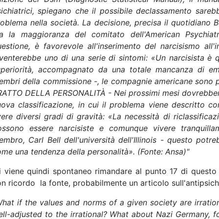
ichiatrici, spiegano che il possibile declassamento sarebb
oblema nella società. La decisione, precisa il quotidiano 
a la maggioranza del comitato dell'American Psychiatr
estione, è favorevole all'inserimento del narcisismo all
venterebbe uno di una serie di sintomi: «Un narcisista è q
uperiorità, accompagnato da una totale mancanza di e
embri della commissione -, le compagnie americane sono p
RATTO DELLA PERSONALITÀ - Nei prossimi mesi dovrebbero p
ova classificazione, in cui il problema viene descritto c
ere diversi gradi di gravità: «La necessità di riclassific
ossono essere narcisiste e comunque vivere tranquilla
mbro, Carl Bell dell'università dell'Illinois - questo pot
me una tendenza della personalità». (Fonte: Ansa)"
 viene quindi spontaneo rimandare al punto 17 di questo s
n ricordo la fonte, probabilmente un articolo sull'antipsichi
hat if the values and norms of a given society are irratio
ll-adjusted to the irrational? What about Nazi Germany, fo