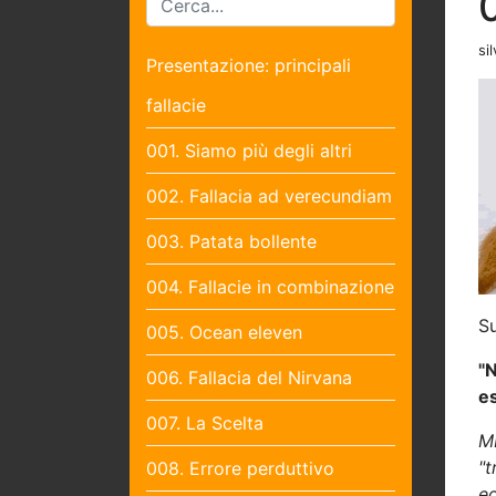
sil
Presentazione: principali
fallacie
001. Siamo più degli altri
002. Fallacia ad verecundiam
003. Patata bollente
004. Fallacie in combinazione
Su
005. Ocean eleven
"N
006. Fallacia del Nirvana
es
007. La Scelta
M
"
008. Errore perduttivo
ed