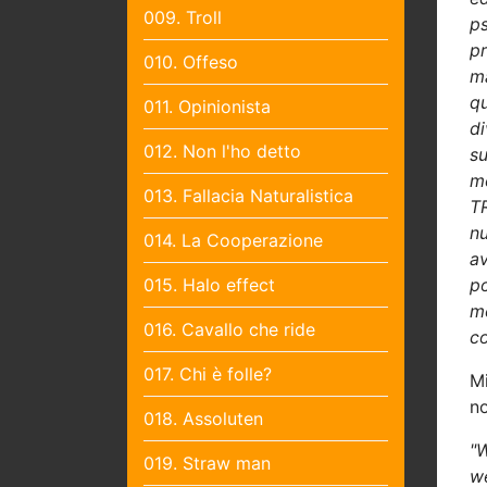
009. Troll
ps
pr
010. Offeso
m
qu
011. Opinionista
di
012. Non l'ho detto
s
m
013. Fallacia Naturalistica
T
nu
014. La Cooperazione
av
015. Halo effect
p
me
016. Cavallo che ride
co
017. Chi è folle?
Mi
no
018. Assoluten
"W
019. Straw man
we