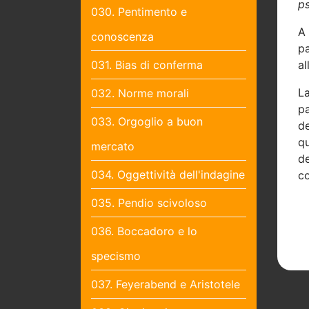
p
030. Pentimento e
A
conoscenza
p
031. Bias di conferma
al
La
032. Norme morali
pa
033. Orgoglio a buon
de
qu
mercato
d
034. Oggettività dell'indagine
c
035. Pendio scivoloso
036. Boccadoro e lo
specismo
037. Feyerabend e Aristotele