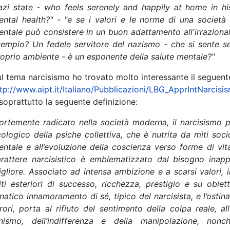
azi state - who feels serenely and happily at home in hi
ntal health?" - "e se i valori e le norme di una società e
ntale può consistere in un buon adattamento all'irraziona
empio? Un fedele servitore del nazismo - che si sente ser
oprio ambiente - è un esponente della salute mentale?"
l tema narcisismo ho trovato molto interessante il seguente
tp://www.aipt.it/Italiano/Pubblicazioni/LBG_ApprIntNarcisi
soprattutto la seguente definizione:
Fortemente radicato nella società moderna, il narcisismo
ologico della psiche collettiva, che è nutrita da miti socioc
ntale e all’evoluzione della coscienza verso forme di vita
arattere narcisistico è emblematizzato dal bisogno inap
gliore. Associato ad intensa ambizione e a scarsi valori, i
ti esteriori di successo, ricchezza, prestigio e su obietti
natico innamoramento di sé, tipico del narcisista, e l’ostina
rori, porta al rifiuto del sentimento della colpa reale, al
inismo, dell’indifferenza e della manipolazione, nonch