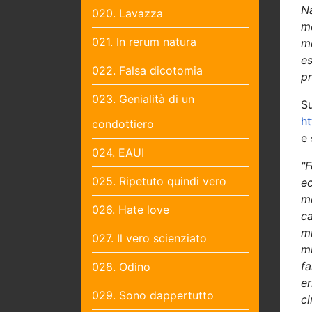
N
020. Lavazza
me
021. In rerum natura
me
es
022. Falsa dicotomia
pr
023. Genialità di un
Su
ht
condottiero
e 
024. EAUI
"
025. Ripetuto quindi vero
ec
me
026. Hate love
c
mi
027. Il vero scienziato
mi
fa
028. Odino
er
029. Sono dappertutto
c