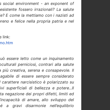
s social environment - an exponent of
sistente fossero irrazionali? La salute
le? E come la mettiamo con i nazisti ad
eno e felice nella propria patria e nel
 link:
smo.htm
 può essere letto come un inquinamento
ulturali perniciosi, contrari alla salute
 più creativa, serena e consapevole. Il
pagabile di essere sempre considerato
l carattere narcisistico è polarizzato su
vi superficiali di bellezza e potere...Il
ta negazione dei propri difetti, limiti ed
l’incapacità di amare, allo sviluppo del
é a gravi disarmonie nell’equilibrio