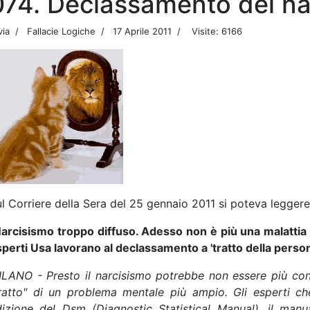
074. Declassamento del na
via
Fallacie Logiche
17 Aprile 2011
Visite: 6166
l Corriere della Sera del 25 gennaio 2011 si poteva leggere 
arcisismo troppo diffuso. Adesso non è più una malattia -
perti Usa lavorano al declassamento a 'tratto della person
ILANO - Presto il narcisismo potrebbe non essere più con
tratto" di un problema mentale più ampio. Gli esperti ch
izione del Dsm (Diagnostic Statistical Manual), il manua