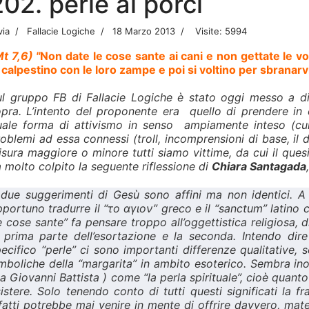
202. perle ai porci
via
Fallacie Logiche
18 Marzo 2013
Visite: 5994
t 7,6) "
Non date le cose sante ai cani e non gettate le vo
 calpestino con le loro zampe e poi si voltino per sbranarv
ul gruppo FB di Fallacie Logiche è stato oggi messo a dis
pra. L’intento del proponente era quello di prendere in 
uale forma di attivismo in senso
ampiamente inteso (cultu
oblemi ad essa connessi (troll, incomprensioni di base, il 
sura maggiore o minore tutti siamo vittime, da cui il ques
 molto colpito la seguente riflessione di
Chiara Santagada
 due suggerimenti di Gesù sono affini ma non identici. A
portuno tradurre il “το αγιον” greco e il “sanctum” latino 
e cose sante” fa pensare troppo all’oggettistica religiosa, d
 prima parte dell’esortazione e la seconda. Intendo dire
ecifico “perle” ci sono importanti differenze qualitative, 
mboliche della “margarita” in ambito esoterico. Sembra inol
a Giovanni Battista ) come “la perla spirituale”, cioè quant
istere. Solo tenendo conto di tutti questi significati la 
fatti potrebbe mai venire in mente di offrire davvero, mate