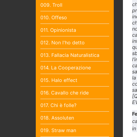
c
009. Troll
pr
in
010. Offeso
ch
n
011. Opinionista
ca
in
012. Non l'ho detto
qu
sb
013. Fallacia Naturalistica
l’
ca
014. La Cooperazione
sa
l
015. Halo effect
co
sa
016. Cavallo che ride
[Q
E
017. Chi è folle?
Fe
018. Assoluten
ca
in
019. Straw man