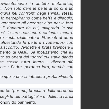
videntemente in ambito metaforico,
i. Non solo dare le perle ai porci è un
iuria nei confronti degli animali stessi,
 lo percepiranno come beffa e dileggio;
eramente gli occorre: cibo per la loro
con il donatore da cui, malgrado le sue
tesi, la loro reazione è violenta, mentre
ro sostanzialmente indifferenti al dono
 calpestando le perle e rivoltandosi con
 malaccorto. Vendetta e bruta bramosia li
amento di Gesù. Se ipotizziamo che lui
tto ad opera dei “porci” cui stava dando
se stesso tutto intero – diventa più
roce: - Padre, perdona loro, perché non
tempo e che si intitolerà probabilmente
e modo:
“
per me, braccata dalla perpetua
gli le tue battaglie' - e 'delimita l'area
 condivido parimenti.