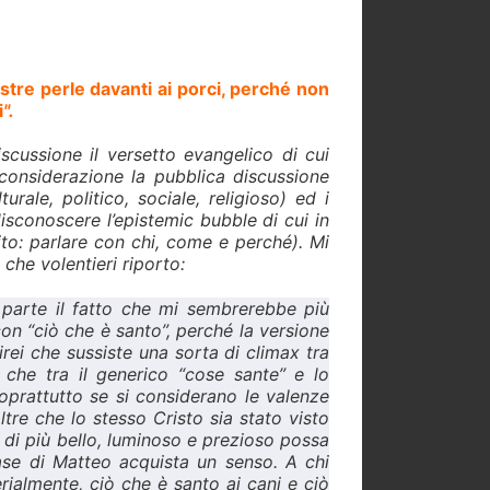
stre perle davanti ai porci, perché non
i
".
cussione il versetto evangelico di cui
considerazione la pubblica discussione
rale, politico, sociale, religioso) ed i
disconoscere l’epistemic bubble di cui in
ito: parlare con chi, come e perché). Mi
, che volentieri riporto:
 parte il fatto che mi sembrerebbe più
con “ciò che è santo”, perché la versione
irei che sussiste una sorta di climax tra
 che tra il generico “cose sante” e lo
soprattutto se si considerano le valenze
tre che lo stesso Cristo sia stato visto
o di più bello, luminoso e prezioso possa
frase di Matteo acquista un senso. A chi
rialmente, ciò che è santo ai cani e ciò