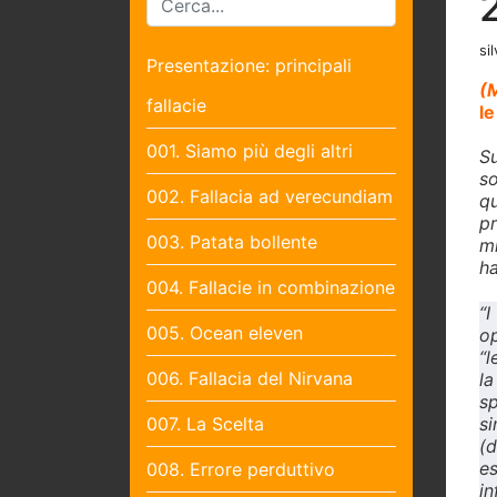
sil
Presentazione: principali
(M
fallacie
le
001. Siamo più degli altri
S
so
002. Fallacia ad verecundiam
q
pr
003. Patata bollente
mi
ha
004. Fallacie in combinazione
“I
005. Ocean eleven
op
“l
006. Fallacia del Nirvana
la
sp
007. La Scelta
si
(d
es
008. Errore perduttivo
in