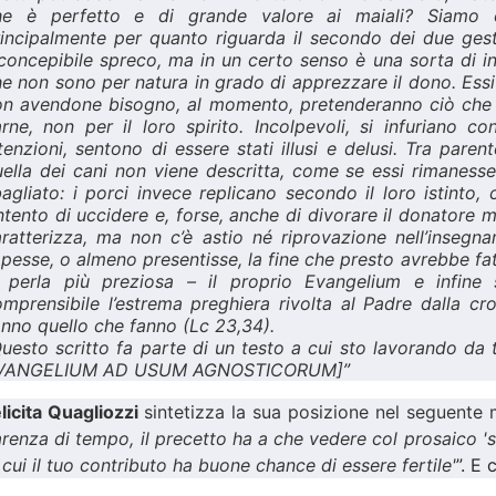
he è perfetto e di grande valore ai maiali? Siamo e
incipalmente per quanto riguarda il secondo dei due gest
concepibile spreco, ma in un certo senso è una sorta di ing
e non sono per natura in grado di apprezzare il dono. Essi
on avendone bisogno, al momento, pretenderanno ciò che v
rne, non per il loro spirito. Incolpevoli, si infuriano 
tenzioni, sentono di essere stati illusi e delusi. Tra paren
ella dei cani non viene descritta, come se essi rimanesse
agliato: i porci invece replicano secondo il loro istinto,
intento di uccidere e, forse, anche di divorare il donatore
ratterizza, ma non c’è astio né riprovazione nell’insegn
pesse, o almeno presentisse, la fine che presto avrebbe fa
a perla più preziosa – il proprio Evangelium e infine 
mprensibile l’estrema preghiera rivolta al Padre dalla c
nno quello che fanno (Lc 23,34).
uesto scritto fa parte di un testo a cui sto lavorando da 
VANGELIUM AD USUM AGNOSTICORUM]
”
licita Quagliozzi
sintetizza la sua posizione nel seguent
renza di tempo, il precetto ha a che vedere col prosaico 'sce
 cui il tuo contributo ha buone chance di essere fertile'
”. E