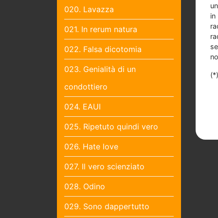
un
020. Lavazza
in
ra
021. In rerum natura
ra
se
022. Falsa dicotomia
no
023. Genialità di un
(*
condottiero
024. EAUI
025. Ripetuto quindi vero
026. Hate love
027. Il vero scienziato
028. Odino
029. Sono dappertutto