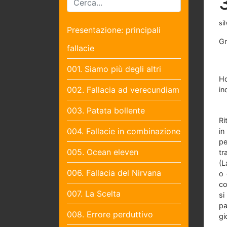
sil
Presentazione: principali
Gr
fallacie
001. Siamo più degli altri
Ho
002. Fallacia ad verecundiam
in
003. Patata bollente
Ri
004. Fallacie in combinazione
in
pe
005. Ocean eleven
tr
(L
006. Fallacia del Nirvana
o 
co
007. La Scelta
si
pa
008. Errore perduttivo
gi