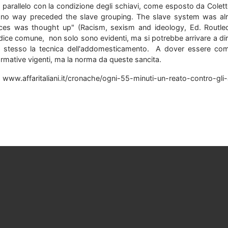
 parallelo con la condizione degli schiavi, come esposto da Colet
 no way preceded the slave grouping. The slave system was alr
ces was thought up" (Racism, sexism and ideology, Ed. Routled
dice comune, non solo sono evidenti, ma si potrebbe arrivare a di
 stesso la tecnica dell'addomesticamento. A dover essere com
rmative vigenti, ma la norma da queste sancita.
) www.affaritaliani.it/cronache/ogni-55-minuti-un-reato-contro-gli