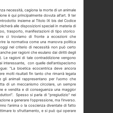
senza necessità, cagiona la morte di un animale
one è qui principalmente dovuta all'art. 9 ter
introdotto insieme al Titolo IX bis del Codice
licherà alle disposizioni speciali in materia di
oo, trasporto, manifestazioni di tipo storico
dire ci troviamo di fronte a eccezioni che
parire la normativa come una manovra politica
oggi nel criterio di necessità non può certo
(anche per ragioni che esulano dai diritti degli
ca). Le ragioni di tale contraddizione vengono
 interessante, con quelle dell'antispecismo
segue: "La bioetica ecocentrica deve ancora
e molti risultati fin tanto che rimarrà legata
 gli animali rappresentano per l'uomo che
 tratta di un meccanismo circolare, un sempre
ne e vendita e di conseguenza una maggior
ttori". Spesso si parla di "pregiudizio" nei
inazione a generare l'oppressione, ma l'inverso.
anno l'anima o la coscienza diventate di fatto
gittimare lo sfruttamento, e si può qui operare