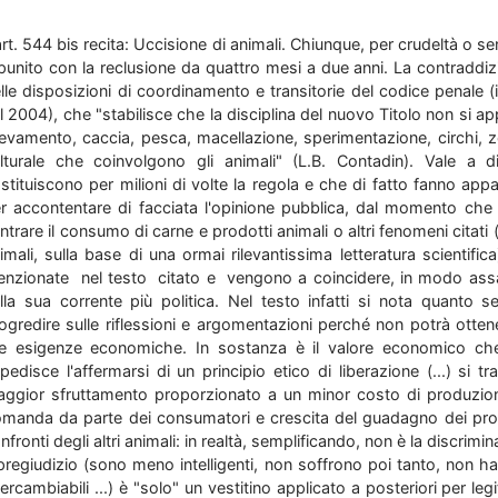
art. 544 bis recita: Uccisione di animali. Chiunque, per crudeltà o 
punito con la reclusione da quattro mesi a due anni. La contraddizi
lle disposizioni di coordinamento e transitorie del codice penale (
l 2004), che "stabilisce che la disciplina del nuovo Titolo non si app
levamento, caccia, pesca, macellazione, sperimentazione, circhi, z
lturale che coinvolgono gli animali" (L.B. Contadin). Vale a 
stituiscono per milioni di volte la regola e che di fatto fanno ap
r accontentare di facciata l'opinione pubblica, dal momento che 
entrare il consumo di carne e prodotti animali o altri fenomeni citati 
imali, sulla base di una ormai rilevantissima letteratura scientifi
nzionate nel testo citato e vengono a coincidere, in modo assai
lla sua corrente più politica. Nel testo infatti si nota quanto 
ogredire sulle riflessioni e argomentazioni perché non potrà ottener
le esigenze economiche. In sostanza è il valore economico che
pedisce l'affermarsi di un principio etico di liberazione (...) si
ggior sfruttamento proporzionato a un minor costo di produzio
manda da parte dei consumatori e crescita del guadagno dei produ
nfronti degli altri animali: in realtà, semplificando, non è la discrim
 pregiudizio (sono meno intelligenti, non soffrono poi tanto, non h
tercambiabili ...) è "solo" un vestitino applicato a posteriori per le