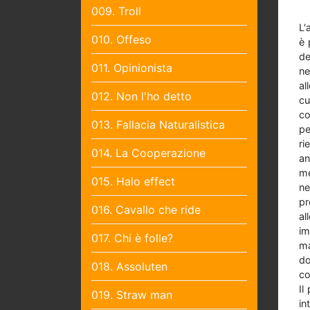
009. Troll
L'
010. Offeso
è 
de
011. Opinionista
ne
al
012. Non l'ho detto
cu
co
013. Fallacia Naturalistica
pe
ri
014. La Cooperazione
an
me
015. Halo effect
ne
pr
016. Cavallo che ride
al
im
017. Chi è folle?
ma
do
018. Assoluten
co
Il
019. Straw man
in