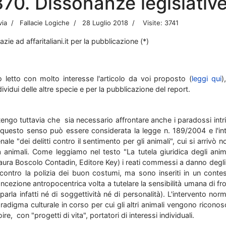
370. Dissonanze legislativ
via
Fallacie Logiche
28 Luglio 2018
Visite: 3741
azie ad affaritaliani.it per la pubblicazione (*)
 letto con molto interesse l'articolo da voi proposto (
leggi qui
)
dividui delle altre specie e per la pubblicazione del report.
tengo tuttavia che sia necessario affrontare anche i paradossi intrin
 questo senso può essere considerata la legge n. 189/2004 e l'int
nale "dei delitti contro il sentimento per gli animali", cui si arrivò
a animali. Come leggiamo nel testo "La tutela giuridica degli anim
aura Boscolo Contadin, Editore Key) i reati commessi a danno degli 
contro la polizia dei buon costumi, ma sono inseriti in un conte
ncezione antropocentrica volta a tutelare la sensibilità umana di fr
 parla infatti né di soggettività né di personalità). L'intervento 
radigma culturale in corso per cui gli altri animali vengono riconosc
oire, con "progetti di vita", portatori di interessi individuali.