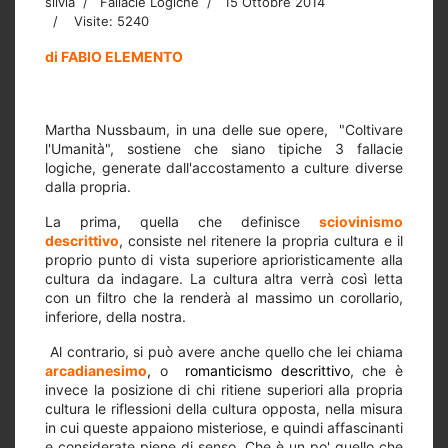
silvia
Fallacie Logiche
15 Ottobre 2014
Visite: 5240
di FABIO ELEMENTO
Martha Nussbaum, in una delle sue opere,
"Coltivare
l'Umanità", sostiene che siano tipiche 3 fallacie
logiche, generate dall'accostamento a culture diverse
dalla propria.
La prima, quella che definisce
sciovinismo
descrittivo
, consiste nel ritenere la propria cultura e il
proprio punto di vista superiore aprioristicamente alla
cultura da indagare. La cultura altra verrà così letta
con un filtro che la renderà al massimo un corollario,
inferiore, della nostra.
Al contrario, si può avere anche quello che lei chiama
arcadianesimo
,
o
romanticismo descrittivo
, che è
invece la posizione di chi ritiene superiori alla propria
cultura le riflessioni della cultura opposta, nella misura
in cui queste appaiono misteriose, e quindi affascinanti
e considerate piene di senso. Che è un po' quello che