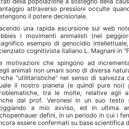
trati della popolazione a sostegno della caus
antaggio attraverso pressioni occulte quan
etengono il potere decisionale.
acendo una rapida escursione sul web note
obbies i movimenti animalisti (nel peggior
agnifico esempio di genocidio intellettuale,
cienziato cognitivista italiano L. Magnani in “F
e motivazioni che spingono ad incrementar
egli animali non umani sono di diversa natura
nche “utilitaristiche” nel senso di salvezza 
uale il nostro pianeta (e quindi pure noi) 
roblematiche, tra le molte, relative agli all
nche dal prof. Veronesi in un suo testo s
oggiando a mio avviso, ed in ultima ana
chopenhauer definì, in un periodo in cui i 
ncora essere confermati su base scientifica d