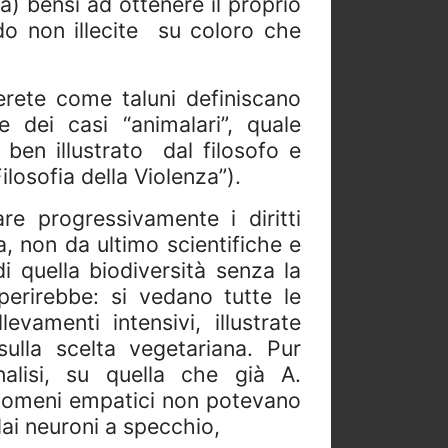
a) bensi ad ottenere il proprio
do non illecite
su coloro che
rete come taluni definiscano
e dei casi “animalari”, quale
 ben illustrato
dal filosofo e
ilosofia della Violenza”).
e progressivamente i diritti
, non da ultimo scientifiche e
di quella biodiversità senza la
perirebbe: si vedano tutte le
evamenti intensivi, illustrate
ulla scelta vegetariana. Pur
lisi, su quella che già A.
fenomeni empatici non potevano
ai neuroni a specchio,