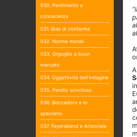
030. Pentimento e
“
p
conoscenza
a
031. Bias di conferma
a
032. Norme morali
A
033. Orgoglio a buon
o
mercato
A
S
034. Oggettività dell'indagine
i
035. Pendio scivoloso
E
a
036. Boccadoro e lo
d
specismo
c
m
037. Feyerabend e Aristotele
m