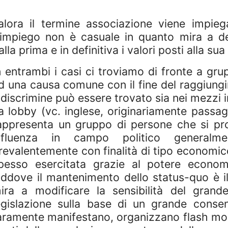
alora il termine associazione viene impieg
’impiego non è casuale in quanto mira a de
alla prima e in definitiva i valori posti alla sua
n entrambi i casi ci troviamo di fronte a gr
d una causa comune con il fine del raggiungim
l discrimine può essere trovato sia nei mezzi im
a lobby (vc. inglese, originariamente passa
appresenta un gruppo di persone che si pro
nfluenza in campo politico general
revalentemente con finalità di tipo economico
pesso esercitata grazie al potere economic
addove il mantenimento dello status-quo è i
ira a modificare la sensibilità del grand
egislazione sulla base di un grande consens
aramente manifestano, organizzano flash mo