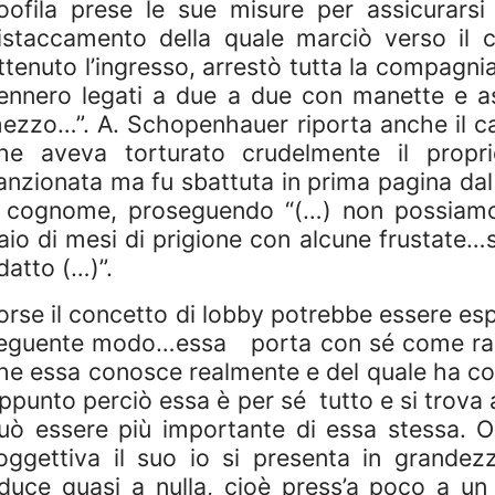
oofila prese le sue misure per assicurarsi l
istaccamento della quale marciò verso il 
ttenuto l’ingresso, arrestò tutta la compagni
ennero legati a due a due con manette e as
ezzo…”. A. Schopenhauer riporta anche il cas
he aveva torturato crudelmente il propri
anzionata ma fu sbattuta in prima pagina da
 cognome, proseguendo “(…) non possiamo
aio di mesi di prigione con alcune frustate…
datto (…)”.
orse il concetto di lobby potrebbe essere e
eguente modo…essa
porta con sé come ra
he essa conosce realmente e del quale ha cont
ppunto perciò essa è per sé
tutto e si trova
uò essere più importante di essa stessa. O
oggettiva il suo io si presenta in grandez
iduce quasi a nulla, cioè press’a poco a un