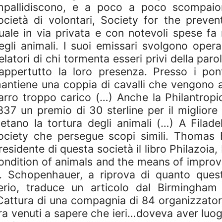
mpallidiscono, e a poco a poco scompaio
ocietà di volontari, Society for the preven
uale in via privata e con notevoli spese fa
egli animali. I suoi emissari svolgono opera
elatori di chi tormenta esseri privi della paro
appertutto la loro presenza. Presso i pont
antiene una coppia di cavalli che vengono a
arro troppo carico (…) Anche la Philantropic
837 un premio di 30 sterline per il migliore 
ietano la tortura degli animali (…) A Filade
ociety che persegue scopi simili.
Thomas Fo
residente di questa società il libro Philazoia
ondition of animals and the means of improv
. Schopenhauer, a riprova di quanto questi
erio, traduce un articolo dal Birmingham
Cattura di una compagnia di 84 organizzatori
ra venuti a sapere che ieri…doveva aver luogo