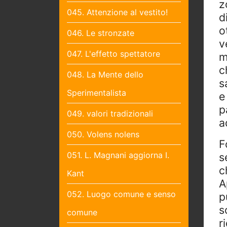
z
045. Attenzione al vestito!
d
o
046. Le stronzate
v
047. L'effetto spettatore
m
c
048. La Mente dello
s
Sperimentalista
e
p
049. valori tradizionali
a
050. Volens nolens
F
051. L. Magnani aggiorna I.
s
c
Kant
A
052. Luogo comune e senso
p
s
comune
r