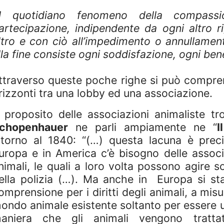
il quotidiano fenomeno della compassi
artecipazione, indipendente da ogni altro r
ltro e con ciò all’impedimento o annullamen
lla fine consiste ogni soddisfazione, ogni bene
ttraverso queste poche righe si può compren
rizzonti tra una lobby ed una associazione.
 proposito delle associazioni animaliste t
chopenhauer
ne parli ampiamente ne “
I
ntorno al 1840: “(…) questa lacuna è prec
uropa e in America c’è bisogno delle associ
nimali, le quali a loro volta possono agire so
ella polizia (…). Ma anche in
Europa si st
omprensione per i diritti degli animali, a misu
ondo animale esistente soltanto per essere util
aniera che gli animali vengono tratt