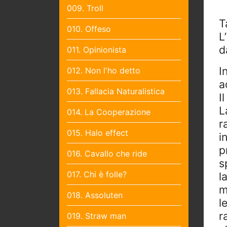
009. Troll
T
010. Offeso
L
d
011. Opinionista
I
012. Non l'ho detto
a
013. Fallacia Naturalistica
I
L
014. La Cooperazione
r
015. Halo effect
i
p
016. Cavallo che ride
s
017. Chi è folle?
l
m
018. Assoluten
l
r
019. Straw man