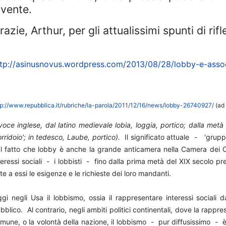
ivente.
razie, Arthur, per gli attualissimi spunti di rif
ttp://asinusnovus.wordpress.com/2013/08/28/lobby-e-asso
tp://www.repubblica.it/rubriche/la-parola/2011/12/16/news/lobby-26740927/
(ad 
voce inglese, dal latino medievale lobia, loggia, portico; dalla metà 
orridoio'; in tedesco, Laube, portico).
Il significato attuale - 'grup
l fatto che lobby è anche la grande anticamera nella Camera dei C
teressi sociali - i lobbisti - fino dalla prima metà del XIX secolo 
te a essi le esigenze e le richieste dei loro mandanti.
gi negli Usa il lobbismo, ossia il rappresentare interessi sociali d
bblico. Al contrario, negli ambiti politici continentali, dove la rappre
mune, o la volontà della nazione, il lobbismo - pur diffusissimo - è