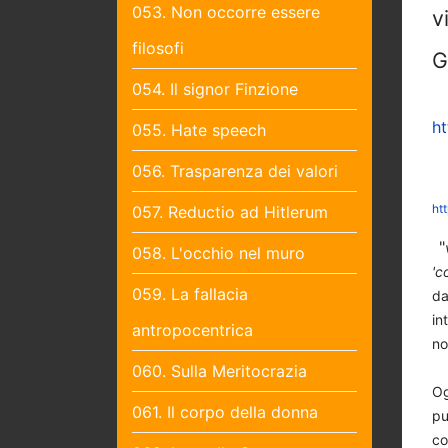
053. Non occorre essere
v
filosofi
G
054. Il signor Finzione
h
055. Hate speech
056. Trasparenza dei valori
ht
057. Reductio ad Hitlerum
"
058. L'occhio nel muro
'c
059. La fallacia
da
in
antropocentrica
no
060. Sulla Meritocrazia
Og
061. Il corpo della donna
pu
co