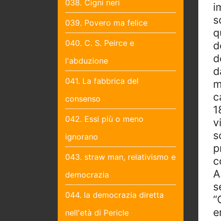
038. Cigni neri
i
s
039. Povero ma felice
q
040. C. S. Peirce e
d
d
l'abduzione
d
041. La fabbrica del
m
c
consenso
1
042. Essi più o meno
v
s
ignorano
p
043. straw man, relativismo e
c
A
democrazia
s
044. la democrazia diretta
“
e
nell'età di Pericle