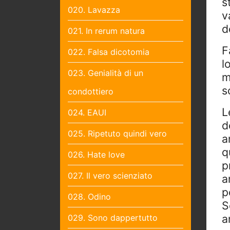
s
020. Lavazza
v
d
021. In rerum natura
F
022. Falsa dicotomia
l
023. Genialità di un
m
s
condottiero
L
024. EAUI
d
025. Ripetuto quindi vero
a
q
026. Hate love
p
027. Il vero scienziato
a
p
028. Odino
S
a
029. Sono dappertutto