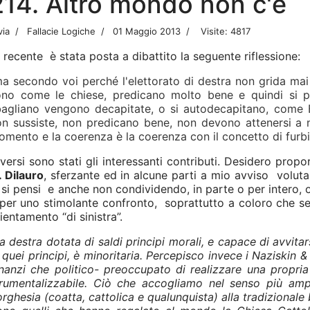
214. Altro mondo non c'è
via
Fallacie Logiche
01 Maggio 2013
Visite: 4817
 recente è stata posta a dibattito la seguente riflessione:
a secondo voi perché l'elettorato di destra non grida mai a
ono come le chiese, predicano molto bene e quindi si 
bagliano vengono decapitate, o si autodecapitano, come B
n sussiste, non predicano bene, non devono attenersi a nu
mento e la coerenza è la coerenza con il concetto di furbi
versi sono stati gli interessanti contributi. Desidero propor
. Dilauro
, sferzante ed in alcune parti a mio avviso vol
 si pensi e anche non condividendo, in parte o per intero, 
 per uno stimolante confronto,
soprattutto a coloro che s
ientamento “di sinistra”.
a destra dotata di saldi principi morali, e capace di avvit
 quei principi, è minoritaria. Percepisco invece i Naziskin
nanzi che politico- preoccupato di realizzare una propria
trumentalizzabile. Ciò che accogliamo nel senso più ampi
rghesia (coatta, cattolica e qualunquista) alla tradizionale 