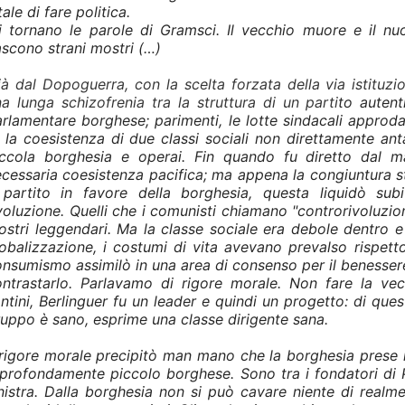
tale di fare politica.
 tornano le parole di Gramsci. Il vecchio muore e il nuo
scono strani mostri (…)
à dal Dopoguerra, con la scelta forzata della via istituzio
a lunga schizofrenia tra la struttura di un parti
to autent
rlamentare borghese; parimenti, le lotte sindacali approd
 la coesistenza di due classi sociali non direttamente an
iccola borghesia e operai. Fin quando fu diretto dal ma
cessaria coesistenza pacifica; ma appena la congiuntura sto
l partito in favore della borghesia, questa liquidò subi
voluzione. Quelli che i comunisti chiamano "controrivoluzio
stri leggendari. Ma la classe sociale era debole dentro e
obalizzazione, i costumi di vita avevano prevalso rispetto ag
nsumismo assimilò in una area di consenso per il benesse
ontrastarlo. Parlavamo di rigore morale. Non fare la vec
ntini, Berlinguer fu un leader e quindi un progetto: di qu
uppo è sano, esprime una classe dirigente sana.
 rigore morale precipitò man mano che la borghesia prese il 
profondamente piccolo borghese. Sono tra i fondatori di PR
nistra. Dalla borghesia non si può cavare niente di realme