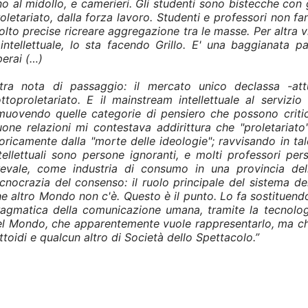
no al midollo, e camerieri. Gli studenti sono bistecche con g
oletariato, dalla forza lavoro. Studenti e professori non fan
lto precise ricreare aggregazione tra le masse. Per altra via
intellettuale, lo sta facendo Grillo. E' una baggianata 
erai (…)
ltra nota di passaggio: il mercato unico declassa -attu
ttoproletariato. E il mainstream intellettuale al serviz
imuovendo quelle categorie di pensiero che possono criti
one relazioni mi contestava addirittura che "proletariat
oricamente dalla "morte delle ideologie"; ravvisando in tal
tellettuali sono persone ignoranti, e molti professori per
revale, come industria di consumo in una provincia dell'
cnocrazia del consenso: il ruolo principale del
sistema de
e altro Mondo non c'è. Questo è il punto. Lo fa sostituendos
ragmatica della comunicazione umana, tramite la tecnolog
l Mondo, che apparentemente vuole rappresentarlo, ma che 
ttoidi e qualcun altro di Società dello Spettacolo.
”