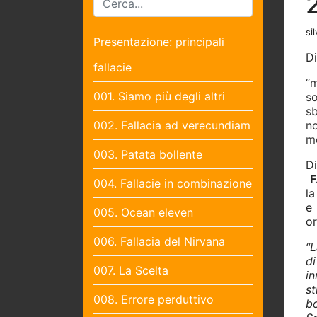
sil
Presentazione: principali
Di
fallacie
“m
001. Siamo più degli altri
s
s
002. Fallacia ad verecundiam
no
mo
003. Patata bollente
Di
F
004. Fallacie in combinazione
la
e
005. Ocean eleven
or
006. Fallacia del Nirvana
“L
di
007. La Scelta
in
s
008. Errore perduttivo
bo