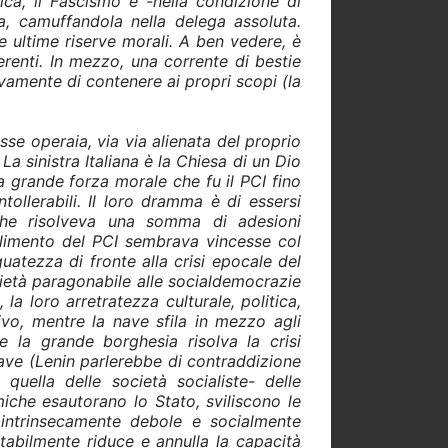
ca, il Fascismo e -nella condizione di
a, camuffandola nella delega assoluta.
le ultime riserve morali. A ben vedere, è
erenti. In mezzo, una corrente di bestie
vamente di contenere ai propri scopi (la
sse operaia, via via alienata del proprio
La sinistra Italiana è la Chiesa di un Dio
la grande forza morale che fu il PCI fino
tollerabili. Il loro dramma è di essersi
che risolveva una somma di adesioni
oglimento del PCI sembrava vincesse col
tezza di fronte alla crisi epocale del
ietà paragonabile alle socialdemocrazie
 loro arretratezza culturale, politica,
ivo, mentre la nave sfila in mezzo agli
e la grande borghesia risolva la crisi
iave (Lenin parlerebbe di contraddizione
quella delle società socialiste- delle
che esautorano lo Stato, sviliscono le
 è intrinsecamente debole e socialmente
tabilmente riduce e annulla la capacità