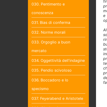
fi
030. Pentimento e
pr
mo
conoscenza
e 
op
031. Bias di conferma
A
032. Norme morali
so
r
033. Orgoglio a buon
bu
st
mercato
in
p
034. Oggettività dell'indagine
te
ch
035. Pendio scivoloso
p
de
036. Boccadoro e lo
fa
specismo
037. Feyerabend e Aristotele