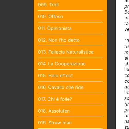
S
009. Troll
pr
Be
010. Offeso
mo
ra
011. Opinionista
ve
012. Non l'ho detto
L'
ru
013. Fallacia Naturalistica
mo
ai
014. La Cooperazione
s
in
c
015. Halo effect
co
de
016. Cavallo che ride
in
s
017. Chi è folle?
(i
p
018. Assoluten
de
na
019. Straw man
su