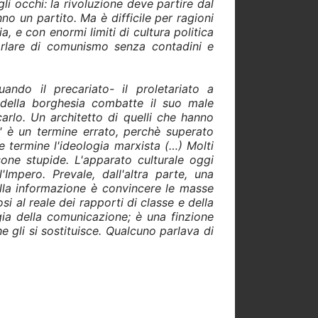
li occhi: la rivoluzione deve partire dal
no un partito. Ma è difficile per ragioni
, e con enormi limiti di cultura politica
parlare di comunismo senza contadini e
ando il precariato- il proletariato a
io della borghesia combatte il suo male
car
lo. Un architetto di quelli che hanno
o" è un termine errato, perchè superato
e termine l'ideologia marxista
(…) Molti
sone stupide. L'apparato culturale oggi
Impero. Prevale, dall'altra parte, una
lla informazione è convincere le masse
i al reale dei rapporti di classe e della
ia della comunicazione; è una finzione
gli si sostituisce. Qualcuno parlava di