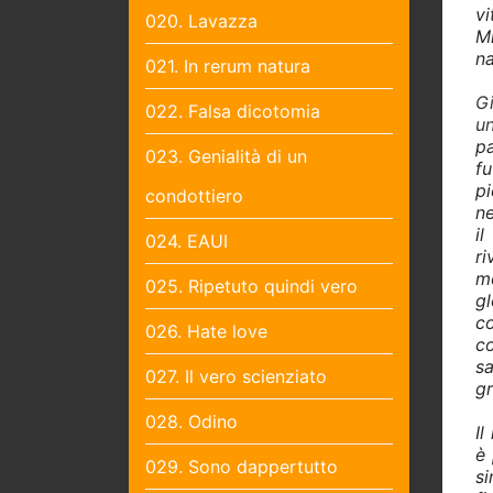
vi
020. Lavazza
Mi
na
021. In rerum natura
Gi
022. Falsa dicotomia
un
pa
023. Genialità di un
fu
p
condottiero
ne
i
024. EAUI
ri
mo
025. Ripetuto quindi vero
gl
co
026. Hate love
c
sa
027. Il vero scienziato
gr
028. Odino
Il
è 
029. Sono dappertutto
si