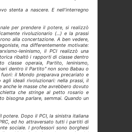
vo stenta a nascere. E nell'interregno
nale per prendere il potere, si realizzò
icamente rivoluzionario (...) e la prassi
arono alla concertazione. A ben vedere,
tagoniste, ma differentemente motivate:
rxismo-leninismo, il PCI realizzò una
rica ribaltò i rapporti di classe dentro
to classe operaia, Partito, leninismo,
nari dentro il Partito" non sono Babau o
 fuori: il Mondo preparava precariato e
li ideali rivoluzionari: nella prassi, il
re anche le masse che avrebbero dovuto
chietta che stringe al petto rosario e
esto bisogna parlare, semmai. Quando un
potere. Dopo il PCI, la sinistra italiana
C, ed ho attraversato tutti i partiti di
nte sociale. I professori sono borghesi