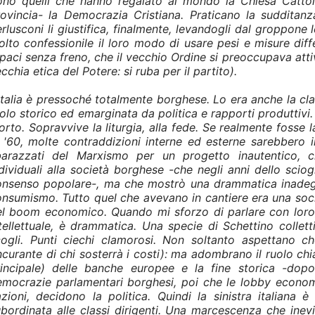
ono quelli che hanno regalato al mondo la Chiesa Cattoli
ovincia- la Democrazia Cristiana. Praticano la sudditanz
rlusconi li giustifica, finalmente, levandogli dal groppone 
lto confessionile il loro modo di usare pesi e misure diff
paci senza freno, che il vecchio Ordine si preoccupava atti
cchia etica del Potere: si ruba per il partito).
Italia è pressoché totalmente borghese. Lo era anche la cla
olo storico ed emarginata da politica e rapporti produttivi. 
rto. Sopravvive la liturgia, alla fede. Se realmente fosse 
 '60, molte contraddizioni interne ed esterne sarebbero in
barazzati del Marxismo per un progetto inautentico, 
dividuali alla società borghese -che negli anni dello sci
onsenso popolare-, ma che mostrò una drammatica inadegua
nsumismo. Tutto quel che avevano in cantiere era una soc
l boom economico. Quando mi sforzo di parlare con loro, la
tellettuale, è drammatica. Una specie di Schettino collett
cogli. Punti ciechi clamorosi. Non soltanto aspettano ch
ncurante di chi sosterrà i costi): ma adombrano il ruolo ch
rincipale) delle banche europee e la fine storica -dopo 
mocrazie parlamentari borghesi, poi che le lobby economi
zioni, decidono la politica. Quindi la sinistra italiana
bordinata alle classi dirigenti. Una marcescenza che inevi