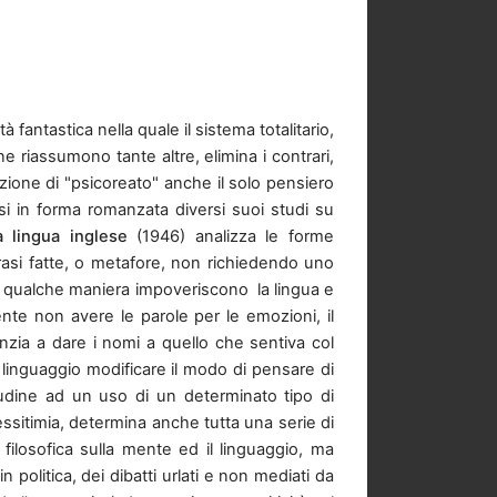
fantastica nella quale il sistema totalitario,
 ne riassumono tante altre, elimina i contrari,
azione di "psicoreato" anche il solo pensiero
si in forma romanzata diversi suoi studi su
a lingua
inglese
(1946) analizza le forme
 frasi fatte, o metafore, non richiedendo uno
 in qualche maniera impoveriscono
la lingua e
ente non avere le parole per le emozioni, il
nzia a dare i nomi a quello che sentiva col
l linguaggio modificare il modo di pensare di
itudine ad un uso di un determinato tipo di
essitimia, determina anche tutta una serie di
ilosofica sulla mente ed il linguaggio, ma
n politica, dei dibatti urlati e non mediati da