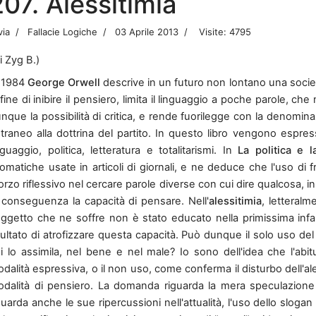
207. Alessitimia
via
Fallacie Logiche
03 Aprile 2013
Visite: 4795
i Zyg B.)
 1984
George Orwell
descrive in un futuro non lontano una società 
 fine di inibire il pensiero, limita il linguaggio a poche parole, che
nque la possibilità di critica, e rende fuorilegge con la denomin
traneo alla dottrina del partito. In questo libro vengono espres
nguaggio, politica, letteratura e totalitarismi. In
La politica e l
iomatiche usate in articoli di giornali, e ne deduce che l'uso di
orzo riflessivo nel cercare parole diverse con cui dire qualcosa,
 conseguenza la capacità di pensare. Nell'
alessitimia
, letteralm
ggetto che ne soffre non è stato educato nella primissima infa
sultato di atrofizzare questa capacità. Può dunque il solo uso de
i lo assimila, nel bene e nel male? Io sono dell'idea che l'ab
dalità espressiva, o il non uso, come conferma il disturbo dell'al
dalità di pensiero. La domanda riguarda la mera speculazione f
guarda anche le sue ripercussioni nell'attualità, l'uso dello slogan i