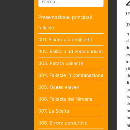
sil
Presentazione: principali
(D
fallacie
In
001. Siamo più degli altri
al
du
002. Fallacia ad verecundiam
es
li
003. Patata bollente
id
004. Fallacie in combinazione
sf
di
005. Ocean eleven
so
ri
006. Fallacia del Nirvana
ch
007. La Scelta
mo
mo
008. Errore perduttivo
ri