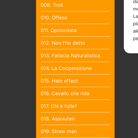
di
009. Troll
me
La
010. Offeso
pl
011. Opinionista
al
pe
012. Non l'ho detto
013. Fallacia Naturalistica
014. La Cooperazione
015. Halo effect
016. Cavallo che ride
017. Chi è folle?
018. Assoluten
019. Straw man