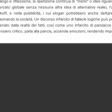
alogo e riflessione, la ripetizione continua di "memi" o idee rigu
rcato globale senza nessuna altra idea di alternativa reale),
koff, e nella pubblicità, i cui slogan potrebbero anche detta
asmando la società. Un discorso infarcito di fallacie logiche può
ienato dalla realtà dei fatti, così come uno infarcito di parolacc
nsiero critico, parla alla pancia, accende emozioni, rendendo imprat