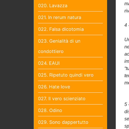
ma
020. Lavazza
ri
021. In rerum natura
4 
022. Falsa dicotomia
Un
023. Genialità di un
ne
condottiero
ac
im
024. EAUI
“t
025. Ripetuto quindi vero
te
m
026. Hate love
027. Il vero scienziato
5 
028. Odino
di
se
029. Sono dappertutto
sp