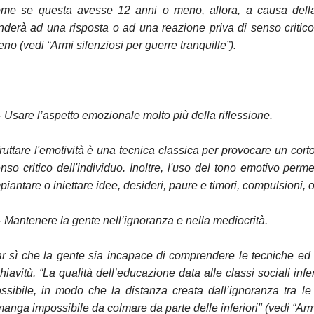
me se questa avesse 12 anni o meno, allora, a causa della 
nderà ad una risposta o ad una reazione priva di senso critic
no (vedi “Armi silenziosi per guerre tranquille”).
- Usare l’aspetto emozionale molto più della riflessione.
ruttare l'emotività è una tecnica classica per provocare un corto c
nso critico dell'individuo. Inoltre, l'uso del tono emotivo perme
piantare o iniettare idee, desideri, paure e timori, compulsioni
- Mantenere la gente nell’ignoranza e nella mediocrità.
r sì che la gente sia incapace di comprendere le tecniche ed i
hiavitù. “La qualità dell’educazione data alle classi sociali in
ssibile, in modo che la distanza creata dall’ignoranza tra le c
manga impossibile da colmare da parte delle inferiori" (vedi “Armi