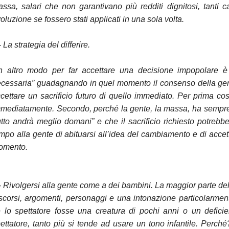
ssa, salari che non garantivano più redditi dignitosi, tant
voluzione se fossero stati applicati in una sola volta.
- La strategia del differire.
 altro modo per far accettare una decisione impopolare è
cessaria” guadagnando in quel momento il consenso della gente
cettare un sacrificio futuro di quello immediato. Per prima co
mediatamente. Secondo, perché la gente, la massa, ha sempr
utto andrà meglio domani” e che il sacrificio richiesto potreb
mpo alla gente di abituarsi all’idea del cambiamento e di acce
omento.
- Rivolgersi alla gente come a dei bambini. La maggior parte del
scorsi, argomenti, personaggi e una intonazione particolarment
 lo spettatore fosse una creatura di pochi anni o un defici
ettatore, tanto più si tende ad usare un tono infantile. Perc