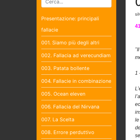
sil
Presentazione: principali
41
fallacie
001. Siamo più degli altri
"I
002. Fallacia ad verecundiam
me
003. Patata bollente
1 
004. Fallacie in combinazione
L’
005. Ocean eleven
l’
ec
006. Fallacia del Nirvana
in
007. La Scelta
le
de
008. Errore perduttivo
se