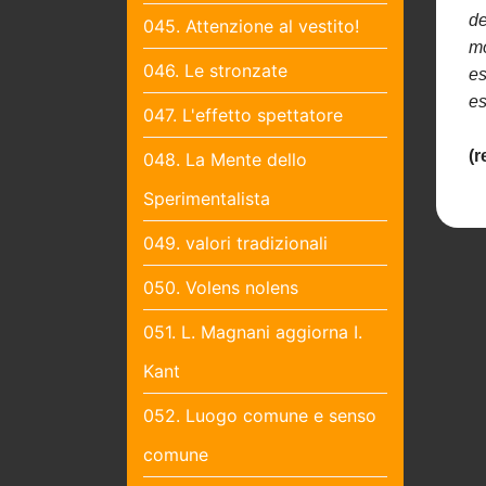
de
045. Attenzione al vestito!
mo
046. Le stronzate
es
es
047. L'effetto spettatore
(r
048. La Mente dello
Sperimentalista
049. valori tradizionali
050. Volens nolens
051. L. Magnani aggiorna I.
Kant
052. Luogo comune e senso
comune