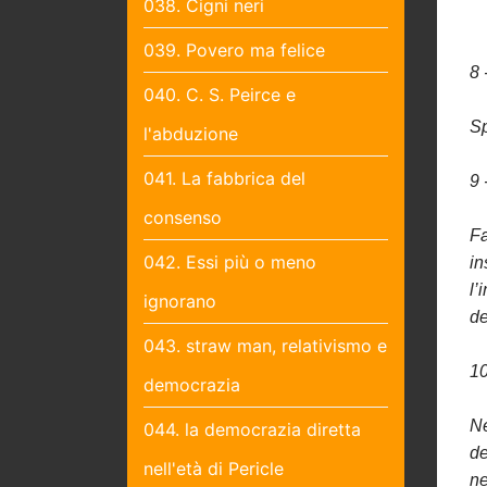
038. Cigni neri
039. Povero ma felice
8 
040. C. S. Peirce e
Sp
l'abduzione
041. La fabbrica del
9 
consenso
Fa
042. Essi più o meno
in
l’
ignorano
de
043. straw man, relativismo e
10
democrazia
Ne
044. la democrazia diretta
de
nell'età di Pericle
ne