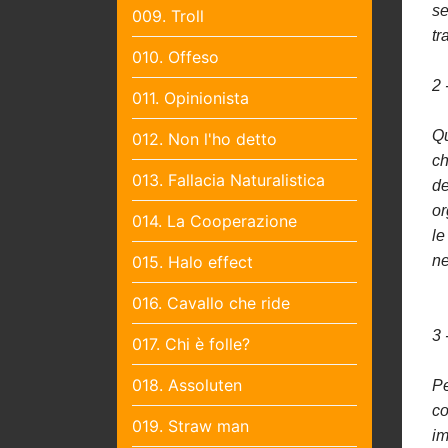
se
009. Troll
tr
010. Offeso
2 
011. Opinionista
Qu
012. Non l'ho detto
ch
013. Fallacia Naturalistica
de
or
014. La Cooperazione
le
015. Halo effect
ne
016. Cavallo che ride
3 
017. Chi è folle?
018. Assoluten
Pe
co
019. Straw man
im