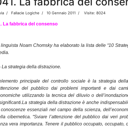
041. La fabbrica del conse
via
Fallacie Logiche
10 Gennaio 2011
Visite: 8024
. La fabbrica del consenso
l linguista Noam Chomsky ha elaborato la lista delle “10 Strat
dia.
- La strategia della distrazione.
elemento principale del controllo sociale è la strategia dell
attenzione del pubblico dai problemi importanti e dai camb
onomiche utilizzando la tecnica del diluvio o dell’inondazione
significanti.La strategia della distrazione è anche indispensabil
 conoscenze essenziali nel campo della scienza, dell’economia
lla cibernetica. “Sviare l’attenzione del pubblico dai veri pro
nza vera importanza. Tenere il pubblico occupato, occupato, 