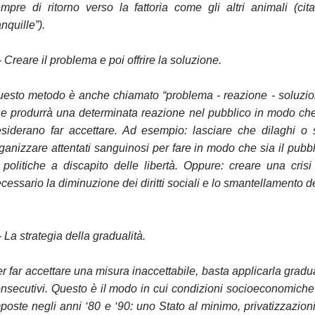
mpre di ritorno verso la fattoria come gli altri animali (cit
anquille”).
- Creare il problema e poi offrire la soluzione.
esto metodo è anche chiamato “problema - reazione - soluzion
e produrrà una determinata reazione nel pubblico in modo che 
siderano far accettare. Ad esempio: lasciare che dilaghi o s
ganizzare attentati sanguinosi per fare in modo che sia il pubbl
 politiche a discapito delle libertà. Oppure: creare una cr
cessario la diminuzione dei diritti sociali e lo smantellamento de
- La strategia della gradualità.
r far accettare una misura inaccettabile, basta applicarla gradu
nsecutivi. Questo è il modo in cui condizioni socioeconomiche
poste negli anni ‘80 e ‘90: uno Stato al minimo, privatizzazioni,