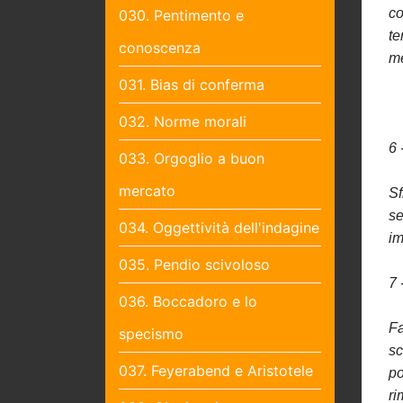
co
030. Pentimento e
te
conoscenza
me
031. Bias di conferma
032. Norme morali
6 
033. Orgoglio a buon
mercato
Sf
se
034. Oggettività dell'indagine
im
035. Pendio scivoloso
7 
036. Boccadoro e lo
Fa
specismo
sc
037. Feyerabend e Aristotele
po
ri