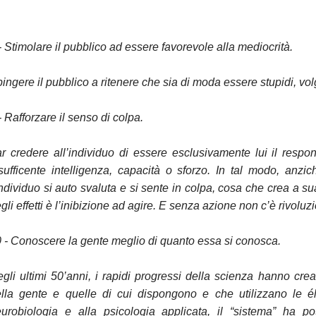
- Stimolare il pubblico ad essere favorevole alla mediocrità.
ingere il pubblico a ritenere che sia di moda essere stupidi, volg
- Rafforzare il senso di colpa.
r credere all’individuo di essere esclusivamente lui il respo
sufficente intelligenza, capacità o sforzo. In tal modo, anzic
individuo si auto svaluta e si sente in colpa, cosa che crea a s
gli effetti è l’inibizione ad agire. E senza azione non c’è rivoluz
 - Conoscere la gente meglio di quanto essa si conosca.
gli ultimi 50’anni, i rapidi progressi della scienza hanno cre
lla gente e quelle di cui dispongono e che utilizzano le éli
urobiologia e alla psicologia applicata, il “sistema” ha p