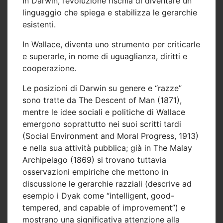
In Darwin, l’evoluzione rischia di diventare un
linguaggio che
spiega e stabilizza le gerarchie
esistenti
.
In Wallace, diventa uno strumento per
criticarle
e superarle
, in nome di uguaglianza, diritti e
cooperazione.
Le posizioni di Darwin su genere e “razze”
sono tratte da
The Descent of Man
(1871),
mentre le idee sociali e politiche di Wallace
emergono soprattutto nei suoi scritti tardi
(
Social Environment and Moral Progress
, 1913)
e nella sua attività pubblica; già in
The Malay
Archipelago
(1869) si trovano tuttavia
osservazioni empiriche che mettono in
discussione le gerarchie razziali (descrive ad
esempio i Dyak come “intelligent, good-
tempered, and capable of improvement”) e
mostrano una significativa attenzione alla