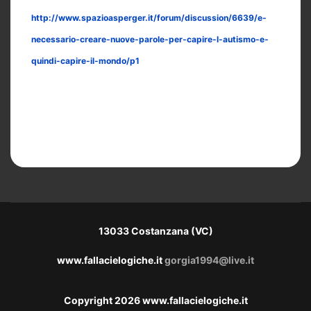
http://www.spazioasperger.it/forum/discussion/6639/e-
necessario-creare-nuove-parole-per-capire-l-autismo-e-
quindi-capire-il-mondo/p1
13033 Costanzana (VC)
www.fallacielogiche.it
gorgia1994@live.it
Copyright 2026 www.fallacielogiche.it