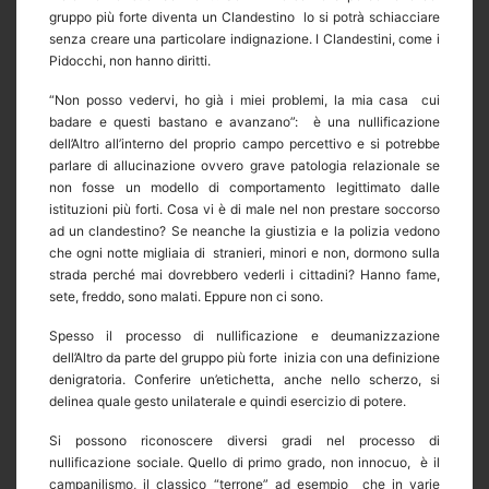
gruppo più forte diventa un Clandestino
lo si potrà schiacciare
senza creare una particolare indignazione. I Clandestini, come i
Pidocchi, non hanno diritti.
“Non posso vedervi, ho già i miei problemi, la mia casa
cui
badare e questi bastano e avanzano”:
è una nullificazione
dell’Altro all’interno del proprio campo percettivo e si potrebbe
parlare di allucinazione ovvero grave patologia relazionale se
non fosse un modello di comportamento legittimato dalle
istituzioni più forti. Cosa vi è di male nel non prestare soccorso
ad un clandestino? Se neanche la giustizia e la polizia vedono
che ogni notte migliaia di
stranieri, minori e non, dormono sulla
strada perché mai dovrebbero vederli i cittadini? Hanno fame,
sete, freddo, sono malati. Eppure non ci sono.
Spesso il processo di nullificazione e deumanizzazione
dell’Altro da parte del gruppo più forte
inizia con una definizione
denigratoria. Conferire un’etichetta, anche nello scherzo, si
delinea quale gesto unilaterale e quindi esercizio di potere.
Si possono riconoscere diversi gradi nel processo di
nullificazione sociale. Quello di primo grado, non innocuo,
è il
campanilismo, il classico “terrone” ad esempio
che in varie