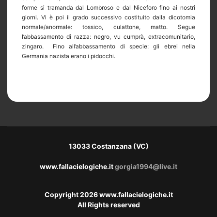
forme si tramanda dal Lombroso e dal Niceforo fino ai nostri
giorni. Vi è poi il grado successivo costituito dalla dicotomia
normale/anormale: tossico, culattone, matto. Segue
l’abbassamento di razza: negro, vu cumprà, extracomunitario,
zingaro.
Fino all’abbassamento di specie: gli ebrei nella
Germania nazista erano i pidocchi.
13033 Costanzana (VC)
www.fallacielogiche.it
gorgia1994@live.it
Copyright 2026 www.fallacielogiche.it
All Rights reserved