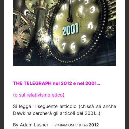
THE TELEGRAPH nel 2012 e nel 2001…
(o sul relativismo etico)
Si legga il seguente articolo (chissà se anche
Dawkins cercherà gli articoli del 2001…):
By Adam Lusher
-
2012
7:48AM GMT 19 Feb