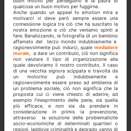
buon motivo per perseguirlo e la paura di
qualcosa un buon motivo per fuggirne.
Anche quando un appeal to emotion mira a
motivarci vi deve però sempre essere una
connessione logica tra ciò che ha suscitato la
nostra emozione e ciò che veniamo spinti a
fare. Banalizzando, la fotografia di un bambino
affamato del
terzo mondo indubbiamente e
ragionevolmente può indurci, quale
mediatore
morale
,
a dare un contributo, ciò non significa
non valutare il tipo di organizzazione alla
quale devolviamo il nostro contributo. Il caso
di una vecchia signora scippata e travolta da
un motorino può indubbiamente e
ragionevolmente essere preso ad emblema di
un problema sociale, ciò non significa che la
proposta cui ci viene chiesto di aderire, ad
esempio l’inasprimento delle pene, sia quella
più efficace, e non sia da prendere in
considerazione in primis la prevenzione,
attraverso
la soluzione delle problematiche
socio-economiche di determinati quartieri o
regioni, laddove criminalità e degrado vanno di