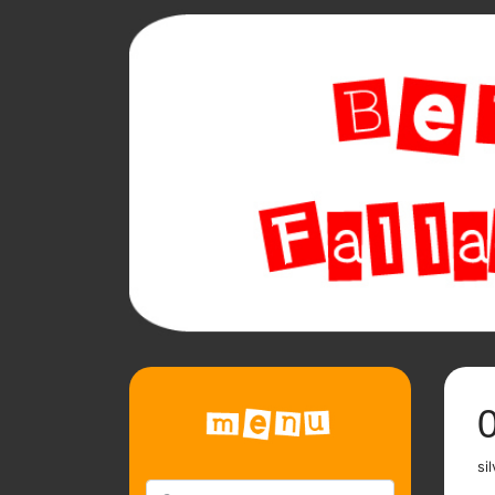
0
sil