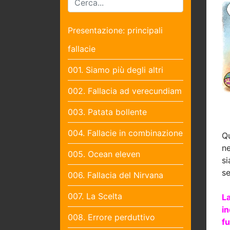
Presentazione: principali
fallacie
001. Siamo più degli altri
002. Fallacia ad verecundiam
003. Patata bollente
004. Fallacie in combinazione
Qu
ne
005. Ocean eleven
si
s
006. Fallacia del Nirvana
007. La Scelta
L
in
008. Errore perduttivo
f