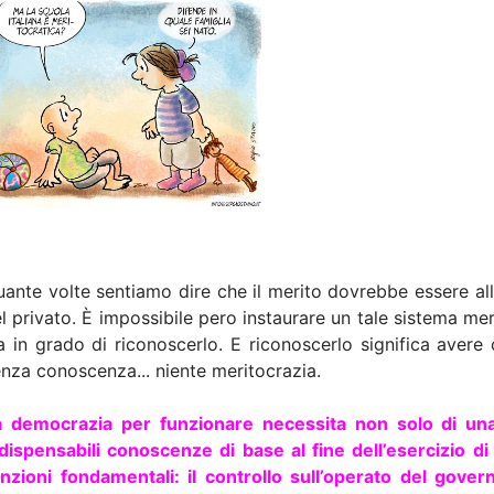
ante volte sentiamo dire che il merito dovrebbe essere all
l privato. È impossibile pero instaurare un tale sistema me
a in grado di riconoscerlo. E riconoscerlo significa avere
enza conoscenza
...
niente meritocrazia.
a democrazia per funzionare necessita non solo di u
dispensabili conoscenze di base al fine dell’esercizio d
unzioni fondamentali: il controllo sull’operato del gove