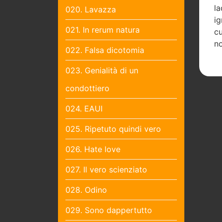
la
020. Lavazza
ig
021. In rerum natura
cu
no
022. Falsa dicotomia
023. Genialità di un
condottiero
024. EAUI
025. Ripetuto quindi vero
026. Hate love
027. Il vero scienziato
028. Odino
029. Sono dappertutto