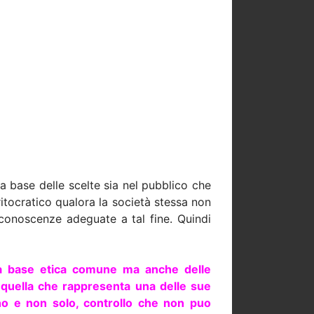
a base delle scelte sia nel pubblico che
ritocratico qualora la società stessa non
 conoscenze adeguate a tal fine. Quindi
na base etica comune ma anche delle
i quella che rappresenta una delle sue
rno e non solo, controllo che non puo