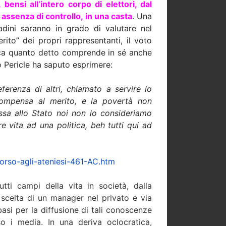
ensi all’intero corpo di elettori, dal
assenza di controllo, in una casta
. Una
adini saranno in grado di valutare nel
erito” dei propri rappresentanti, il voto
tica quanto detto comprende in sé anche
o Pericle ha saputo esprimere:
ferenza di altri, chiamato a servire lo
compensa al merito, e la povertà non
sa allo Stato noi non lo consideriamo
e vita ad una politica, beh tutti qui ad
corso-agli-ateniesi-46
1-AC.htm
ti campi della vita in società, dalla
 scelta di un manager nel privato e via
asi per la diffusione di tali conoscenze
rso i media. In una deriva oclocratica,