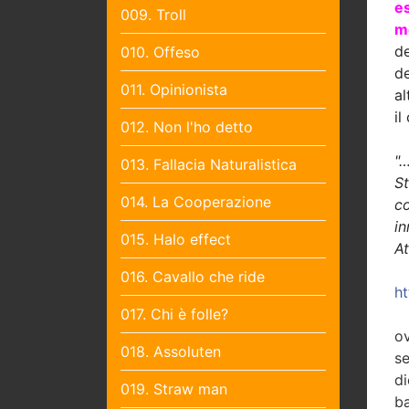
es
009. Troll
mo
d
010. Offeso
de
011. Opinionista
al
il
012. Non l'ho detto
"…
013. Fallacia Naturalistica
S
014. La Cooperazione
c
in
015. Halo effect
At
016. Cavallo che ride
h
017. Chi è folle?
o
018. Assoluten
se
di
019. Straw man
ba