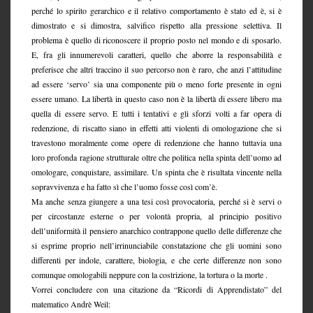
perché lo spirito gerarchico e il relativo comportamento è stato ed è, si è
dimostrato e si dimostra, salvifico rispetto alla pressione selettiva. Il
problema è quello di riconoscere il proprio posto nel mondo e di sposarlo.
E, fra gli innumerevoli caratteri, quello che aborre la responsabilità e
preferisce che altri traccino il suo percorso non è raro, che anzi l’attitudine
ad essere ‘servo’ sia una componente più o meno forte presente in ogni
essere umano. La libertà in questo caso non è la libertà di essere libero ma
quella di essere servo. E tutti i tentativi e gli sforzi volti a far opera di
redenzione, di riscatto siano in effetti atti violenti di omologazione che si
travestono moralmente come opere di redenzione che hanno tuttavia una
loro profonda ragione strutturale oltre che politica nella spinta dell’uomo ad
omologare, conquistare, assimilare. Un spinta che è risultata vincente nella
sopravvivenza e ha fatto sì che l’uomo fosse così com’è.
Ma anche senza giungere a una tesi così provocatoria, perché si è servi o
per circostanze esterne o per volontà propria, al principio positivo
dell’uniformità il pensiero anarchico contrappone quello delle differenze che
si esprime proprio nell’irrinunciabile constatazione che gli uomini sono
differenti per indole, carattere, biologia, e che certe differenze non sono
comunque omologabili neppure con la costrizione, la tortura o la morte .
Vorrei concludere con una citazione da “Ricordi di Apprendistato” del
matematico Andrè Weil: