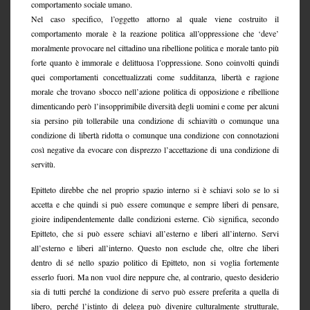
comportamento sociale umano.
Nel caso specifico, l’oggetto attorno al quale viene costruito il
comportamento morale è la reazione politica all’oppressione che ‘deve’
moralmente provocare nel cittadino una ribellione politica e morale tanto più
forte quanto è immorale e delittuosa l’oppressione. Sono coinvolti quindi
quei comportamenti concettualizzati come sudditanza, libertà e ragione
morale che trovano sbocco nell’azione politica di opposizione e ribellione
dimenticando però l’insopprimibile diversità degli uomini e come per alcuni
sia persino più tollerabile una condizione di schiavitù o comunque una
condizione di libertà ridotta o comunque una condizione con connotazioni
così negative da evocare con disprezzo l’accettazione di una condizione di
servitù.
Epitteto direbbe che nel proprio spazio interno si è schiavi solo se lo si
accetta e che quindi si può essere comunque e sempre liberi di pensare,
gioire indipendentemente dalle condizioni esterne. Ciò significa, secondo
Epitteto, che si può essere schiavi all’esterno e liberi all’interno. Servi
all’esterno e liberi all’interno. Questo non esclude che, oltre che liberi
dentro di sé nello spazio politico di Epitteto, non si voglia fortemente
esserlo fuori. Ma non vuol dire neppure che, al contrario, questo desiderio
sia di tutti perché la condizione di servo può essere preferita a quella di
libero, perché l’istinto di delega può divenire culturalmente strutturale,