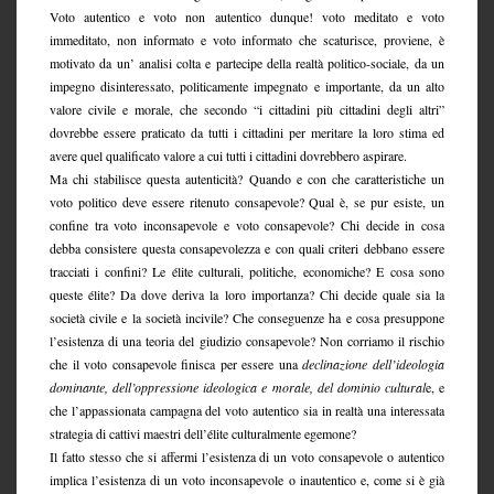
Voto autentico e voto non autentico dunque! voto meditato e voto
immeditato, non informato e voto informato che scaturisce, proviene, è
motivato da un’ analisi colta e partecipe della realtà politico-sociale, da un
impegno disinteressato, politicamente impegnato e importante, da un alto
valore civile e morale, che secondo “i cittadini più cittadini degli altri”
dovrebbe essere praticato da tutti i cittadini per meritare la loro stima ed
avere quel qualificato valore a cui tutti i cittadini dovrebbero aspirare.
Ma chi stabilisce questa autenticità? Quando e con che caratteristiche un
voto politico deve essere ritenuto consapevole? Qual è, se pur esiste, un
confine tra voto inconsapevole e voto consapevole? Chi decide in cosa
debba consistere questa consapevolezza e con quali criteri debbano essere
tracciati i confini? Le élite culturali, politiche, economiche? E cosa sono
queste élite? Da dove deriva la loro importanza? Chi decide quale sia la
società civile e la società incivile? Che conseguenze ha e cosa presuppone
l’esistenza di una teoria del giudizio consapevole? Non corriamo il rischio
che il voto consapevole finisca per essere una
declinazione dell’ideologia
dominante, dell’oppressione ideologica e morale, del dominio cultural
e, e
che l’appassionata campagna del voto autentico sia in realtà una interessata
strategia di cattivi maestri dell’élite culturalmente egemone?
Il fatto stesso che si affermi l’esistenza di un voto consapevole o autentico
implica l’esistenza di un voto inconsapevole o inautentico e, come si è già