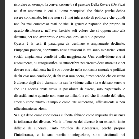
ricordare ad esempio la conversazione tra il generale Della Rovere (De Sica)
nel film omonimo in cui all’uomo ‘semplice’ che chiede perché debba
essere condannato, lui che non si è mai interessato di politica e che quindi
non ha mai commesso reati politici, il generale risponde che proprio in
questo disinteresse, nell’aver lasciato soli coloro che si opponevano alla
dittatura, nel non aver preso le armi con loro, sta il suo peccato.
Questa è la tesi, il paradigma da declinare e ampiamente declinato:
l’impegno politico, soprattutto nelle situazioni in cui sono minacciati valori
sociali ampiamente condivisi dalla maggioranza. Una condivisione che si
autoalimenta, si autogiustifica, si autocelebra nel circuito della moralità e nel
dovere che fatalmente ha il suo rovescio nella condanna (morale e politica)
di chi così non condivide, di chi così non opera, dimenticando che ciascuno
è diverso dagli altri, ciascuno ha sua la visione della vita e del suo senso e
che una società civile trova la possibilità di essere, solo rispettando le
diversità, anche quando non sono assimilabili a ciò che il mondo dell’etica,
emerso come nuovo Olimpo e come tale alimentato, ufficialmente o non
ufficialmente sanziona.
Si è già detto come conoscenza e libertà abbiano come requisito d’esistenza
la tolleranza del diverso. Ma la tolleranza del diverso è un ostacolo tanto
difficile da superare, tanto prolifico da rigenerarsi, perché proprio
l’intolleranza, e la sua sorella omologazione, sono strutturali nel