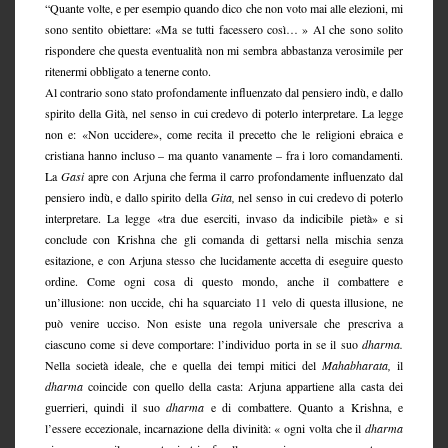
“Quante volte, e per esempio quando dico che non voto mai alle elezioni, mi
sono sentito obiettare: «Ma se tutti facessero così… » Al che sono solito
rispondere che questa eventualità non mi sembra abbastanza verosimile per
ritenermi obbligato a tenerne conto.
Al contrario sono stato profondamente influenzato dal pensiero indù, e dallo
spirito della Gità, nel senso in cui credevo di poterlo interpretare. La legge
non e: «Non uccidere», come recita il precetto che le religioni ebraica e
cristiana hanno incluso – ma quanto vanamente – fra i loro comandamenti.
La
Gasi
apre con Arjuna che ferma il carro profondamente influenzato dal
pensiero indù, e dallo spirito della
Gita,
nel senso in cui credevo di poterlo
interpretare. La legge «tra due eserciti, invaso da indicibile pietà» e si
conclude con Krishna che gli comanda di gettarsi nella mischia senza
esitazione, e con Arjuna stesso che lucidamente accetta di eseguire questo
ordine. Come ogni cosa di questo mondo, anche il combattere e
un’illusione: non uccide, chi ha squarciato 11 velo di questa illusione, ne
può venire ucciso. Non esiste una regola universale che prescriva a
ciascuno come si deve comportare: l’individuo porta in se il suo
dharma.
Nella società ideale, che e quella dei tempi mitici del
Mahabharata,
il
dharma
coincide con quello della casta: Arjuna appartiene alla casta dei
guerrieri, quindi il suo
dharma
e di combattere. Quanto a Krishna, e
l’essere eccezionale, incarnazione della divinità: « ogni volta che il
dharma