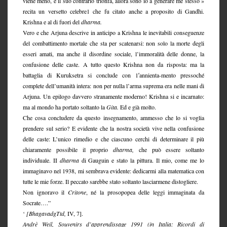
viene meno, e il suo contrario trionfa, allora sono io a generare me stesso »
recita un versetto celebre1 che fu citato anche a proposito di Gandhi.
Krishna e al di fuori del
dharma.
Vero e che Arjuna descrive in anticipo a Krishna le inevitabili conseguenze
del combattimento mortale che sta per scatenarsi: non solo la morte degli
esseri amati, ma anche il disordine sociale, l’immoralità delle donne, la
confusione delle caste. A tutto questo Krishna non da risposta: ma la
battaglia di Kuruksetra si conclude con 1′annienta-mento pressoché
complete dell’umanità intera: non per nulla l’arma suprema era nelle mani di
Arjuna. Un epilogo davvero stranamente moderno! Krishna si e incarnato:
ma al mondo ha portato soltanto la
Gita.
Ed e già molto.
Che cosa concludere da questo insegnamento, ammesso che lo si voglia
prendere sul serio? E evidente che la nostra società vive nella confusione
delle caste: L’unico rimedio e che ciascuno cerchi di determinare il più
chiaramente possibile il proprio
dharma,
che può essere soltanto
individuale. II
dharma
di Gauguin e stato la pittura. Il mio, come me lo
immaginavo nel 1938, mi sembrava evidente: dedicarmi alla matematica con
tutte le mie forze. Il peccato sarebbe stato soltanto lasciarmene distogliere.
Non ignoravo il
Critone
, né la prosopopea delle leggi immaginata da
Socrate….”
‘
[BhagavadgTtd,
IV, 7].
Andrè Weil, Souvenirs d’apprendissage 1991 (in Italia: Ricordi di