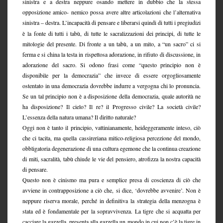
sinistra e a destra neppure osando mettere in dubbio che la stessa
opposizione amico- nemico possa avere altre articolazioni che l’alternativa
sinistra – destra.
L’incapacità di pensare e liberarsi quindi di tutti i pregiudizi
è la fonte di tutti i tabù, di tutte le sacralizzazioni dei principi, di tutte le
mitologie del presente. Di fronte a un tabù, a un mito, a “un sacro” ci si
ferma e si china la testa in rispettosa adorazione, in rifiuto di discussione, in
adorazione del sacro. Si odono frasi come “questo principio non è
disponibile per la democrazia” che invece di essere orgogliosamente
ostentato in una democrazia dovrebbe indurre a vergogna chi lo pronuncia.
Se un tal principio non è a disposizione della democrazia, quale autorità ne
ha disposizione? Il cielo? Il re? il Progresso civile? La società civile?
L’essenza della natura umana? Il diritto naturale?
Oggi non è tanto il principio, vattinianamente, heideggeramente inteso, ciò
che ci tacita, ma quella cassireriana mitico-religiosa percezione del mondo,
obbligatoria degenerazione di una cultura egemone che la continua creazione
di miti, sacralità, tabù chiude le vie del pensiero, atrofizza la nostra capacità
di pensare.
Questo non è cinismo ma pura e semplice presa di coscienza di ciò che
avviene in contrapposizione a ciò che, si dice, ‘dovrebbe avvenire’. Non è
neppure riserva morale, perché in definitiva la strategia della menzogna è
stata ed è fondamentale per la sopravvivenza. La tigre che si acquatta per
cacciare la gazzella, presenta alla gazzella un mondo in cui non c’è la tigre in