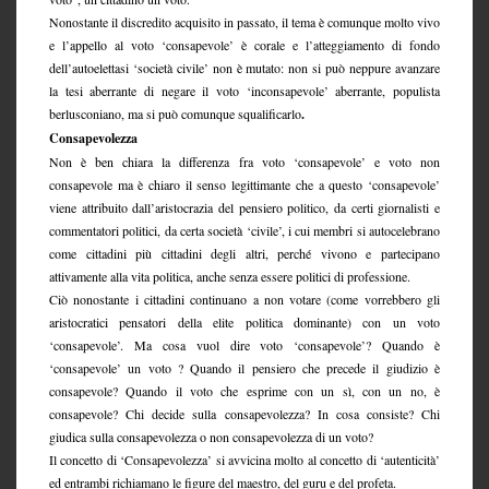
Nonostante il discredito acquisito in passato, il tema è comunque molto vivo
e l’appello al voto ‘consapevole’ è corale e l’atteggiamento di fondo
dell’autoelettasi ‘società civile’ non è mutato: non si può neppure avanzare
la tesi aberrante di negare il voto ‘inconsapevole’ aberrante, populista
berlusconiano, ma si può comunque squalificarlo
.
Consapevolezza
Non è ben chiara la differenza fra voto ‘consapevole’ e voto non
consapevole ma è chiaro il senso legittimante che a questo ‘consapevole’
viene attribuito dall’aristocrazia del pensiero politico, da certi giornalisti e
commentatori politici, da certa società ‘civile’, i cui membri si autocelebrano
come cittadini più cittadini degli altri, perché vivono e partecipano
attivamente alla vita politica, anche senza essere politici di professione.
Ciò nonostante i cittadini continuano a non votare (come vorrebbero gli
aristocratici pensatori della elite politica dominante) con un voto
‘consapevole’. Ma cosa vuol dire voto ‘consapevole’? Quando è
‘consapevole’ un voto ? Quando il pensiero che precede il giudizio è
consapevole? Quando il voto che esprime con un sì, con un no, è
consapevole? Chi decide sulla consapevolezza? In cosa consiste? Chi
giudica sulla consapevolezza o non consapevolezza di un voto?
Il concetto di ‘Consapevolezza’ si avvicina molto al concetto di ‘autenticità’
ed entrambi richiamano le figure del maestro, del guru e del profeta.