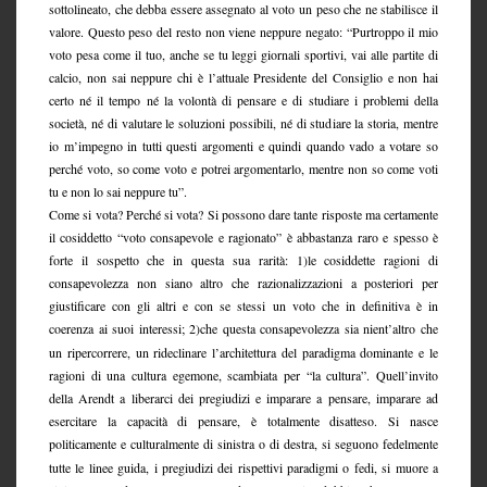
sottolineato, che debba essere assegnato al voto un peso che ne stabilisce il
valore. Questo peso del resto non viene neppure negato: “Purtroppo il mio
voto pesa come il tuo, anche se tu leggi giornali sportivi, vai alle partite di
calcio, non sai neppure chi è l’attuale Presidente del Consiglio e non hai
certo né il tempo né la volontà di pensare e di studiare i problemi della
società, né di valutare le soluzioni possibili, né di studiare la storia, mentre
io m’impegno in tutti questi argomenti e quindi quando vado a votare so
perché voto, so come voto e potrei argomentarlo, mentre non so come voti
tu e non lo sai neppure tu”.
Come si vota? Perché si vota? Si possono dare tante risposte ma certamente
il cosiddetto “voto consapevole e ragionato” è abbastanza raro e spesso è
forte il sospetto che in questa sua rarità: 1)le cosiddette ragioni di
consapevolezza non siano altro che razionalizzazioni a posteriori per
giustificare con gli altri e con se stessi un voto che in definitiva è in
coerenza ai suoi interessi;
2)che questa consapevolezza sia nient’altro che
un ripercorrere, un rideclinare l’architettura del paradigma dominante e le
ragioni di una cultura egemone, scambiata per “la cultura”. Quell’invito
della Arendt a liberarci dei pregiudizi e imparare a pensare, imparare ad
esercitare la capacità di pensare, è totalmente disatteso. Si nasce
politicamente e culturalmente
di sinistra o di destra, si seguono fedelmente
tutte le linee guida, i pregiudizi dei rispettivi paradigmi o fedi, si muore a