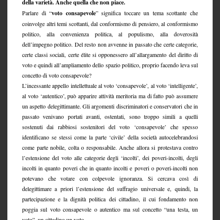
della varietà. Anche quella che non piace.
Parlare di “
voto consapevole
” significa toccare un tema scottante che
coinvolge altri temi scottanti, dal conformismo di pensiero, al conformismo
politico, alla convenienza politica, al populismo, alla doverosità
dell’impegno politico. Del resto non avvenne in passato che certe categorie,
certe classi sociali, certe élite si opponessero all’allargamento del diritto di
voto e quindi all’ampliamento dello spazio politico, proprio facendo leva sul
concetto di voto consapevole?
L’incessante appello intellettuale al voto ‘consapevole’, al voto ‘intelligente’,
al voto ‘autentico’, può apparire attività meritoria ma di fatto può assumere
un aspetto delegittimante. Gli argomenti discriminatori e conservatori che in
passato venivano portati avanti, ostentati, sono troppo simili a quelli
sostenuti dai rabbiosi sostenitori del voto ‘consapevole’ che spesso
identificano se stessi come la parte ‘civile’ della società autocelebrandosi
come parte nobile, colta o responsabile. Anche allora si protestava contro
l’estensione del voto alle categorie degli ‘incolti’, dei poveri-incolti, degli
incolti in quanto poveri che in quanto incolti e poveri o poveri-incolti non
potevano che votare con colpevole ignoranza. Si cercava così di
delegittimare a priori l’estensione del suffragio universale e, quindi, la
partecipazione e la dignità politica dei cittadino, il cui fondamento non
poggia sul voto consapevole o autentico ma sul concetto “una testa, un
voto”, un cittadino un voto.