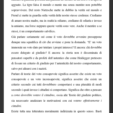
agguato. La tigre falsa il mondo e mente ma senza mentire non potrebbe
sopravvivere. Del resto Nietzsche mette in dubbio la verità sul mondo e
Freud ci mette in guardia sulla verità delle nostre stesse credenze. Crediamo
di amare nostra madre, ma in realtà la odiamo, crediamo di odiarla e invece
la amiamo, ma forse neppure queste verità sono vere. Anche il mentire a se
stessi, è un comportamento salvifico
.
Già parlare seriamente sul come il voto dovrebbe avvenire presuppone
dunque una squalifica di ciò che avviene e pone la domanda. “E’ un voto
immorale un voto dato per tutelare i propri interessi? E ancora: chi dovrebbe
essere delegato al giudizio? E ancora: la storia non è disseminata di
pensatori superbi e da profeti dell’autentico che come Heidegger pretesero
di fissare un criterio di giudizio per l’autenticità del nostro comportamento,
salvo poi allearsi con i nazisti.
Parlare di teorie del voto consapevole significa asserire che esiste un voto
consapevole e un voto inconsapevole, significa asserire che esiste un
criterio secondo cui tutti dovrebbero comportarsi e una pluralità di modi
secondo i quali invece i cittadini si comportano. Significa che oltre a pensare
a
come dovrebbe votare il cittadino
,
ossia alle Teorie del giudizio politico,
sia necessario analizzare le motivazioni con cui
votano effettivamente i
cittadini
.
Esiste tutta una letteratura moralmente indirizzata in questo senso. Basti