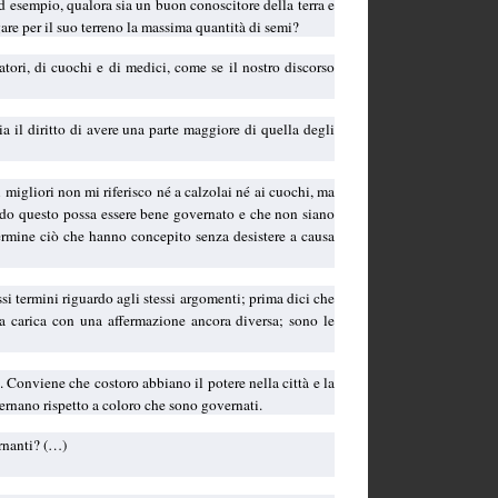
 ad esempio, qualora sia un buon conoscitore della terra e
gare per il suo terreno la massima quantità di semi?
datori, di cuochi e di medici, come se il nostro discorso
a il diritto di avere una parte maggiore di quella degli
migliori non mi riferisco né a calzolai né ai cuochi, ma
modo questo possa essere bene governato e che non siano
termine ciò che hanno concepito senza desistere a causa
ssi termini riguardo agli stessi argomenti; prima dici che
alla carica con una affermazione ancora diversa; sono le
. Conviene che costoro abbiano il potere nella città e la
ernano rispetto a coloro che sono governati.
ernanti? (…)