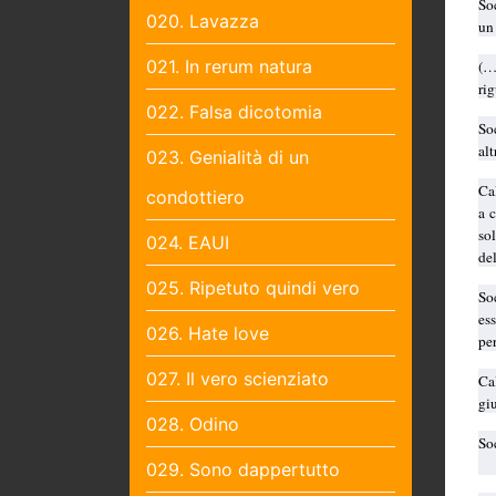
So
020. Lavazza
un 
021. In rerum natura
(…
ri
022. Falsa dicotomia
So
alt
023. Genialità di un
Ca
condottiero
a 
so
024. EAUI
de
025. Ripetuto quindi vero
Soc
es
026. Hate love
pe
027. Il vero scienziato
Ca
gi
028. Odino
So
029. Sono dappertutto