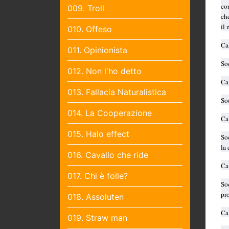
com
009. Troll
che
il
010. Offeso
Cal
011. Opinionista
Soc
012. Non l'ho detto
Cal
013. Fallacia Naturalistica
So
014. La Cooperazione
Cal
015. Halo effect
Soc
la 
016. Cavallo che ride
Ca
017. Chi è folle?
So
pr
018. Assoluten
Ca
019. Straw man