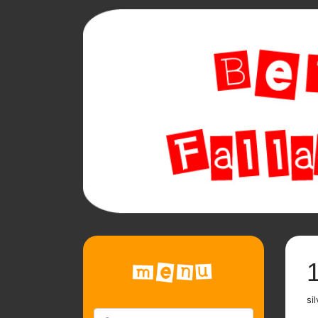
1
sil