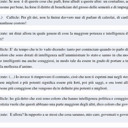
crate: Se non
è di queste cose che parli, forse alludi a queste altre: un contadino,
uomo per bene, ha forse il diritto di beneficiare del grosso delle sementi e di impie
.)
Callicle: Per gli dei, non la finirai davvero mai di parlare di calzolai, di car
guardasse costoro!
crate: mi dirai allora in quale genere di cose la maggiore potenza e intelligenza di
ri?
llicle: E’ da tempo che te lo vado dicendo: tanto per cominciare quando io parlo di 
coloro che sono dotati di intelligenza nell’amministrare lo stato e sanno in che 
lo intelligenti ma anche coraggiosi, in modo tale da essere in grado di portare a 
lla mollezza d’animo.
rate: (…) Io invece ti rimprovero il contrario, cioè che non ti esprimi mai negli ste
sere migliori e più potenti significa essere più forti, poi più saggi, e ora torni 
rsone più coraggiose che vengono da te definite piu potenti e migliori.
llicle: ho già detto che essi sono coloro che hanno intelligenza politica e coraggio
ustizia vuole che questi abbiano una parte maggiore degli altri, dico coloro che gov
crate:
E allora? In rapporto a se stessi che cosa saranno, mio caro, governati o gov