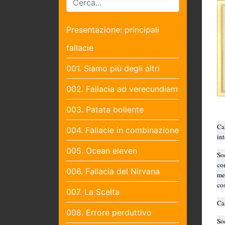
Presentazione: principali
fallacie
001. Siamo più degli altri
002. Fallacia ad verecundiam
003. Patata bollente
Ca
004. Fallacie in combinazione
in
005. Ocean eleven
So
co
006. Fallacia del Nirvana
me
cos
007. La Scelta
Ca
008. Errore perduttivo
So