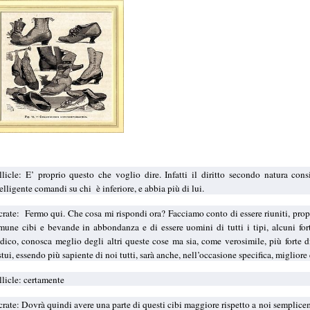
llicle: E’ proprio questo che voglio dire. Infatti il diritto secondo natura cons
telligente comandi su chi
è inferiore, e abbia più di lui.
crate:
Fermo qui. Che cosa mi rispondi ora? Facciamo conto di essere riuniti, propr
mune cibi e bevande in abbondanza e di essere uomini di tutti i tipi, alcuni for
dico, conosca meglio degli altri queste cose ma sia, come verosimile, più forte di
tui, essendo più sapiente di noi tutti, sarà anche, nell’occasione specifica, migliore
llicle: certamente
crate: Dovrà quindi avere una parte di questi cibi maggiore rispetto a noi semplicem