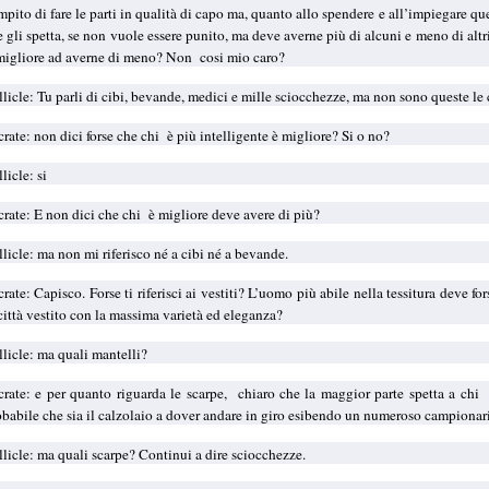
pito di fare le parti in qualità di capo ma, quanto allo spendere e all’impiegare que
 gli spetta, se non vuole essere punito, ma deve averne più di alcuni e meno di altri?
 migliore ad averne di meno? Non
cosi mio caro?
licle: Tu parli di cibi, bevande, medici e mille sciocchezze, ma non sono queste le c
rate: non dici forse che chi
è più intelligente è migliore? Si o no?
licle: si
crate: E non dici che chi
è migliore deve avere di più?
licle: ma non mi riferisco né a cibi né a bevande.
rate: Capisco. Forse ti riferisci ai vestiti? L’uomo più abile nella tessitura deve f
città vestito con la massima varietà ed eleganza?
llicle: ma quali mantelli?
crate: e per quanto riguarda le scarpe,
chiaro che la maggior parte spetta a chi
obabile che sia il calzolaio a dover andare in giro esibendo un numeroso campionar
llicle: ma quali scarpe? Continui a dire sciocchezze.