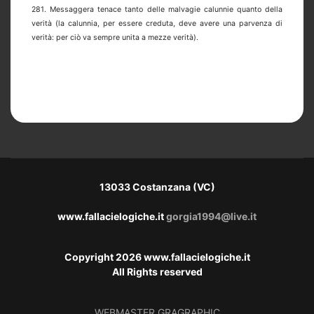
281. Messaggera tenace tanto delle malvagie calunnie quanto della
verità (la calunnia, per essere creduta, deve avere una parvenza di
verità: per ciò va sempre unita a mezze verità).
13033 Costanzana (VC)
www.fallacielogiche.it
gorgia1994@live.it
Copyright 2026 www.fallacielogiche.it
All Rights reserved
WEBMASTER
GRAGRAPHIC