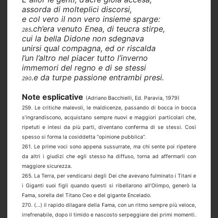
assorda di molteplici discorsi,
e col vero il non vero insieme sparge:
.ch’era venuto Enea, di teucra stirpe,
285
cui la bella Didone non sdegnava
unirsi qual compagna, ed or riscalda
l’un l’altro nel piacer tutto l’inverno
immemori del regno e di se stessi
.e da turpe passione entrambi presi.
290
Note esplicative
(Adriano Bacchielli, Ed. Paravia, 1979)
259. Le critiche malevoli, le maldicenze, passando di bocca in bocca
s’ingrandiscono, acquistano sempre nuovi e maggiori particolari che,
ripetuti e intesi da più parti, diventano conferma di se stessi. Così
spesso si forma la cosiddetta “opinione pubblica”.
261. Le prime voci sono appena sussurrate, ma chi sente poi ripetere
da altri i giudizi che egli stesso ha diffuso, torna ad affermarli con
maggiore sicurezza.
265. La Terra, per vendicarsi degli Dei che avevano fulminato i Titani e
i Giganti suoi figli quando questi si ribellarono all’Olimpo, generò la
Fama, sorella del Titano Ceo e del gigante Encelado.
270. (…) il rapido dilagare della Fama, con un ritmo sempre più veloce,
irrefrenabile, dopo il timido e nascosto serpeggiare dei primi momenti.