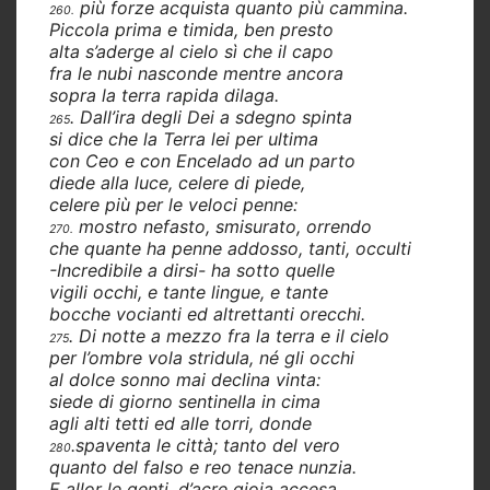
più forze acquista quanto più cammina.
260.
Piccola prima e timida, ben presto
alta s’aderge al cielo sì che il capo
fra le nubi nasconde mentre ancora
sopra la terra rapida dilaga.
. Dall’ira degli Dei a sdegno spinta
265
si dice che la Terra lei per ultima
con Ceo e con Encelado ad un parto
diede alla luce, celere di piede,
celere più per le veloci penne:
mostro nefasto, smisurato, orrendo
270.
che quante ha penne addosso, tanti, occulti
-Incredibile a dirsi- ha sotto quelle
vigili occhi, e tante lingue, e tante
bocche vocianti ed altrettanti orecchi.
. Di notte a mezzo fra la terra e il cielo
275
per l’ombre vola stridula, né gli occhi
al dolce sonno mai declina vinta:
siede di giorno sentinella in cima
agli alti tetti ed alle torri, donde
.spaventa le città; tanto del vero
280
quanto del falso e reo tenace nunzia.
E allor le genti, d’acre gioia accesa,