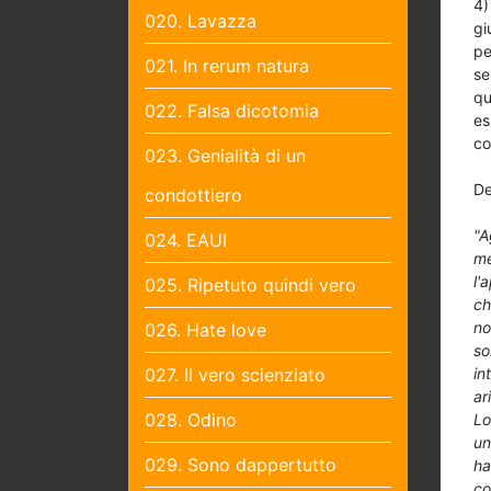
4)
020. Lavazza
gi
pe
021. In rerum natura
se
qu
022. Falsa dicotomia
es
co
023. Genialità di un
De
condottiero
"A
024. EAUI
me
l'
025. Ripetuto quindi vero
ch
no
026. Hate love
so
027. Il vero scienziato
in
ar
028. Odino
Lo
un
029. Sono dappertutto
ha
co