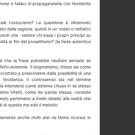
ronei e fallaci di propagandarla con l’evidente
 tale rovescismo? La questione è oltremodo
o della ragione, quindi in un modo o nell’altro
indi che vedere chi basa i propri principi su
ità ai fini del proselitismo? (la Fede autentica
are che la frase potrebbe risultare sensata se
fatto evidente. Il dogmatismo, inteso sia come
cettato a prescindere dalla possibilità di una
 l’evidenza. Il controsenso sta nel termine
da intendersi come sistema chiuso in se stesso
alismo infatti, come da parola stessa, consiste
esto perlomeno a livello ideale) alla realtà che
tà di questa ma solo il metodo.
amente anche molti atei ne fanno ricorso) in