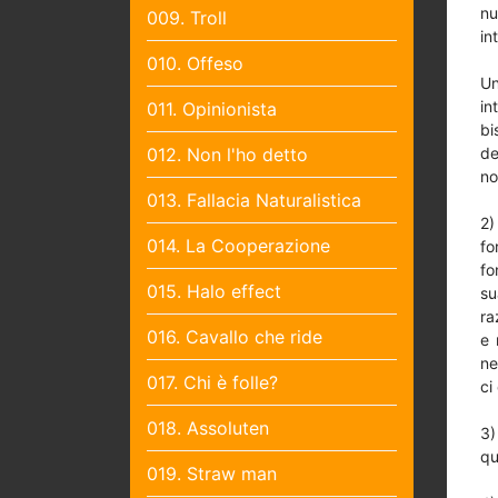
nu
009. Troll
in
010. Offeso
Un
in
011. Opinionista
bi
012. Non l'ho detto
de
no
013. Fallacia Naturalistica
2)
014. La Cooperazione
fo
fo
015. Halo effect
su
ra
016. Cavallo che ride
e 
ne
017. Chi è folle?
ci
018. Assoluten
3)
qu
019. Straw man