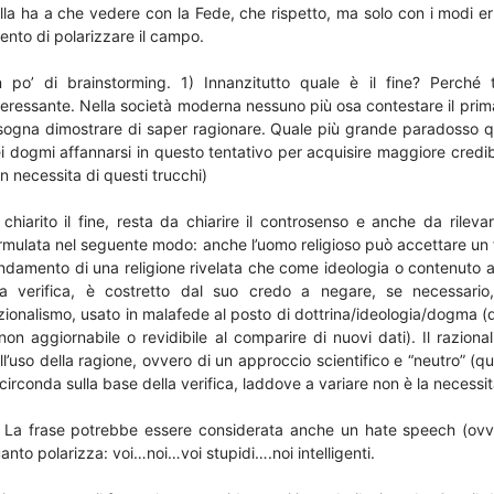
lla ha a che vedere con la Fede, che rispetto, ma solo con i modi er
tento di polarizzare il campo.
 po’ di brainstorming. 1) Innanzitutto quale è il fine? Perché
teressante. Nella società moderna nessuno più osa contestare il primat
sogna dimostrare di saper ragionare. Quale più grande paradosso qu
i dogmi affannarsi in questo tentativo per acquisire maggiore credibil
n necessita di questi trucchi)
 chiarito il fine, resta da chiarire il controsenso e anche da rilev
rmulata nel seguente modo: anche l’uomo religioso può accettare un 
ndamento di una religione rivelata che come ideologia o contenuto ac
a verifica, è costretto dal suo credo a negare, se necessario,
zionalismo, usato in malafede al posto di dottrina/ideologia/dogma (
non aggiornabile o revidibile al comparire di nuovi dati). Il razion
ll’uso della ragione, ovvero di un approccio scientifico e “neutro” (qu
 circonda sulla base della verifica, laddove a variare non è la necessi
 La frase potrebbe essere considerata anche un hate speech (ovvi
anto polarizza: voi…noi…voi stupidi….noi intelligenti.