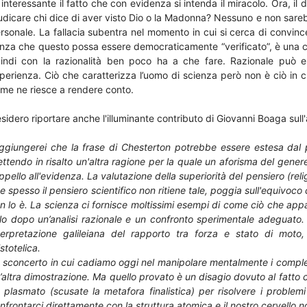
 interessante il fatto che con evidenza si intenda il miracolo. Ora, i
udicare chi dice di aver visto Dio o la Madonna? Nessuno e non sare
rsonale. La fallacia subentra nel momento in cui si cerca di convince
nza che questo possa essere democraticamente “verificato”, è una co
indi con la razionalità ben poco ha a che fare. Razionale può 
perienza. Ciò che caratterizza l’uomo di scienza però non è ciò in
me ne riesce a rendere conto.
sidero riportare anche l'illuminante contributo di Giovanni Boaga sul
ggiungerei che la frase di Chesterton potrebbe essere estesa dal 
ttendo in risalto un'altra ragione per la quale un a
forisma del genere
appello all'evidenza. La valutazione della superiorità del pensiero (r
e spesso il pensiero scientifico non ritiene tale, poggia sull'equivoco 
n lo è. La scienza ci fornisce moltissimi esempi di come ciò che appar
lo dopo un’analisi razionale e un confronto sperimentale adeguato. 
terpretazione galileiana del rapporto tra forza e stato di moto,
istotelica.
 sconcerto in cui cadiamo oggi nel manipolare mentalmente i comple
’altra dimostrazione. Ma quello provato è un disagio dovuto al fatto c
 plasmato (scusate la metafora finalistica) per risolvere i problem
nfrontarci direttamente con la struttura atomica e il nostro cervello 