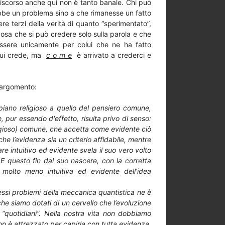
l discorso anche qui non è tanto banale. Chi può
bbe un problema sino a che rimanesse un fatto
re terzi della verità di quanto “sperimentato”,
sa che si può credere solo sulla parola e che
essere unicamente per colui che ne ha fatto
 cui crede, ma
c o m e
è arrivato a crederci e
l'argomento:
piano religioso a quello del pensiero comune,
, pur essendo d'effetto, risulta privo di senso:
eligioso) comune, che accetta come evidente ciò
che l’evidenza sia un criterio affidabile, mentre
e intuitivo ed evidente svela il suo vero volto
E questo fin dal suo nascere, con la corretta
 molto meno intuitiva ed evidente dell’idea
ssi problemi della meccanica quantistica ne è
he siamo dotati di un cervello che l’evoluzione
i “quotidiani”. Nella nostra vita non dobbiamo
non è attrezzato per capirla con tutta evidenza.