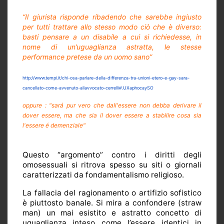
“Il giurista risponde ribadendo che sarebbe ingiusto
per tutti trattare allo stesso modo ciò che è diverso:
basti pensare a un disabile a cui si richiedesse, in
nome di un’uguaglianza astratta, le stesse
performance pretese da un uomo sano”
http://www.tempi.it/chi-osa-parlare-della-differenza-tra-unioni-etero-e-gay-sara-
cancellato-come-avvenuto-allavvocato-cerrelli#.UXaphocaySO
oppure : "sará pur vero che dall'essere non debba derivare il
dover essere, ma che sia il dover essere a stabilire cosa sia
l'essere é demenziale"
Questo “argomento” contro i diritti degli
omosessuali si ritrova spesso su siti o giornali
caratterizzati da fondamentalismo religioso.
La fallacia del ragionamento o artifizio sofistico
è piuttosto banale. Si mira a confondere (straw
man) un mai esistito e astratto concetto di
uguaglianza inteso come l’essere identici in