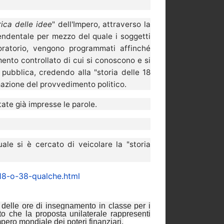
ica delle idee
" dell'Impero, attraverso la
cendentale per mezzo del quale i soggetti
boratorio, vengono programmati affinché
mento controllato di cui si conoscono e si
 pubblica, credendo alla "storia delle 18
rmazione del provvedimento politico.
state già impresse le parole.
le si è cercato di veicolare la "storia
-18-o-38-qualche.html
 delle ore di insegnamento in classe per i
o che la proposta unilaterale rappresenti
pero mondiale dei poteri finanziari.