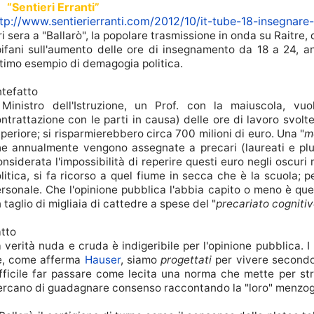
i
“Sentieri Erranti”
tp://www.sentierierranti.com/2012/10/it-tube-18-insegnare
ri sera a "Ballarò", la popolare trasmissione in onda su Raitre, 
ifani sull'aumento delle ore di insegnamento da 18 a 24, a
timo esempio di demagogia politica.
tefatto
l Ministro dell'Istruzione, un Prof. con la maiuscola, v
ntrattazione con le parti in causa)
delle ore di lavoro svolte
periore; si risparmierebbero circa 700 milioni di euro. Una "
m
he annualmente vengono assegnate a precari (
laureati e plu
nsiderata l'impossibilità di reperire questi euro negli oscuri
litica, si fa ricorso a quel fiume in secca che è la scuola; p
rsonale
. Che l'opinione pubblica l'abbia capito o meno è que
 taglio di migliaia di cattedre a spese del "
precariato cogniti
tto
 verità nuda e cruda è indigeribile per l'opinione pubblica. I
e, come afferma
Hauser
,
siamo
progettati
per vivere secondo 
fficile far passare come lecita una norma che mette per str
rcano di guadagnare consenso raccontando la "loro" menzogn