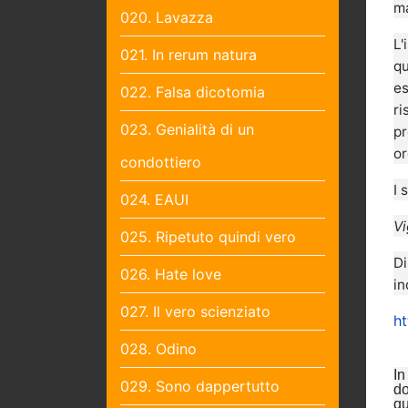
ma
020. Lavazza
L'
021. In rerum natura
qu
es
022. Falsa dicotomia
ri
023. Genialità di un
pr
or
condottiero
I 
024. EAUI
Vi
025. Ripetuto quindi vero
Di
026. Hate love
in
027. Il vero scienziato
ht
028. Odino
In
029. Sono dappertutto
do
qu