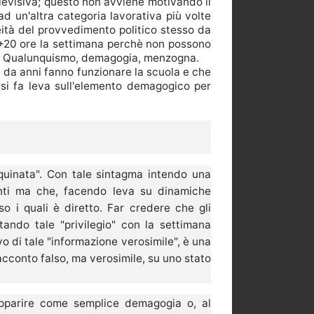
elevisiva; questo non avviene motivando il
d un'altra categoria lavorativa più volte
ceità del provvedimento politico stesso da
X+20 ore la settimana perchè non possono
ore. Qualunquismo, demagogia, menzogna.
 da anni fanno funzionare la scuola e che
; si fa leva sull'elemento demagogico per
quinata". Con tale sintagma intendo una
enti ma che, facendo leva su dinamiche
so i quali è diretto. Far credere che gli
tando tale "privilegio" con la settimana
o di tale "informazione verosimile", è una
racconto falso, ma verosimile, su uno stato
apparire come semplice demagogia o, al