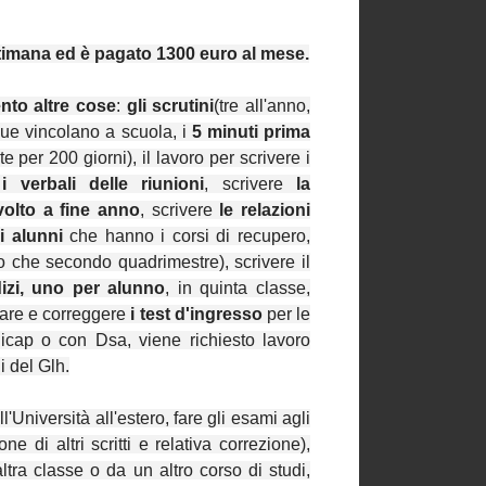
ttimana ed è pagato 1300 euro al mese.
ento altre cose
:
gli scrutini
(tre all'anno,
e vincolano a scuola, i
5 minuti prima
e per 200 giorni), il lavoro per scrivere i
 verbali delle riunioni
, scrivere
la
olto a fine anno
, scrivere
le relazioni
li alunni
che hanno i corsi di recupero,
mo che secondo quadrimestre), scrivere il
dizi, uno per alunno
, in quinta classe,
rare e correggere
i test d'ingresso
per le
dicap o con Dsa, viene richiesto lavoro
i del Glh.
'Università all'estero, fare gli esami agli
 di altri scritti e relativa correzione),
tra classe o da un altro corso di studi,