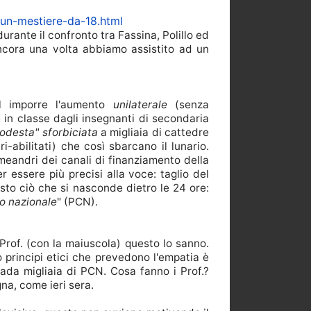
-un-mestiere-da-18.html
durante il confronto tra Fassina, Polillo ed
ncora una volta abbiamo assistito ad un
uol imporre l'aumento
unilaterale
(senza
 in classe dagli insegnanti di secondaria
odesta" sforbiciata
a migliaia di cattedre
ri-abilitati
) che così sbarcano il lunario.
 meandri dei canali di finanziamento della
er essere più precisi alla voce:
taglio del
sto ciò che si nasconde dietro le 24 ore:
vo nazionale
" (PCN).
 Prof. (con la maiuscola) questo lo sanno.
principi etici che prevedono l'empatia è
ada migliaia di PCN. Cosa fanno i Prof.?
a, come ieri sera.