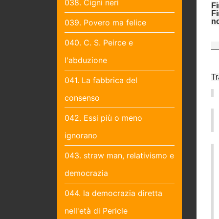
038. Cigni neri
Fi
Fi
n
039. Povero ma felice
040. C. S. Peirce e
_
l'abduzione
Tr
041. La fabbrica del
consenso
042. Essi più o meno
ignorano
043. straw man, relativismo e
democrazia
044. la democrazia diretta
nell'età di Pericle