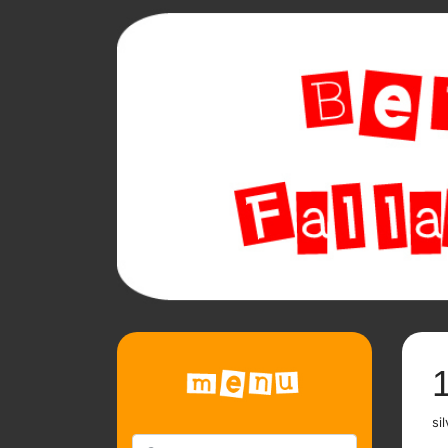
1
sil