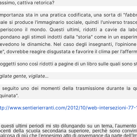
ssimo, cattiva retorica?
importanza sta in una pratica codificata, una sorta di "
fabbr
ale si produce l'immaginario sociale, quindi l'universo tras
periscono il mondo. Questi ultimi, ridotti a cavie da la
spondano agli stimoli indotti dalla "storia" come in un esperi
evedono le dinamiche. Nel caso degli insegnanti, l'opinione
e", dovrebbe reagire disgustata e favorire il clima per l'affe
soggetti sono così ridotti a pagine di un libro sulle quali sono 
gilate gente, vigilate...
 seguito uno dei momenti della trasmissione durante la qua
quinata".
tp://www.sentierierranti.com/2012/10/web-intersezioni-77
 questi ultimi periodi mi sto dilungando su un tema, l'aumento
centi della scuola secondaria superiore, perchè sono convint
alcosa di più che l'ennesimo atto di
governance
da parte dell'Im