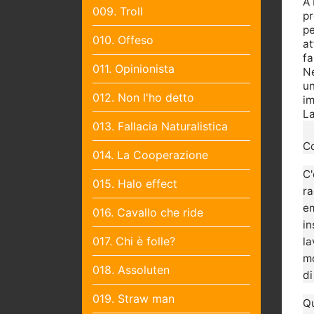
A 
009. Troll
pr
pe
010. Offeso
at
fa
011. Opinionista
Ne
un
012. Non l'ho detto
im
La
013. Fallacia Naturalistica
Co
014. La Cooperazione
C'
015. Halo effect
r
em
016. Cavallo che ride
in
017. Chi è folle?
la
mo
018. Assoluten
di
019. Straw man
Q