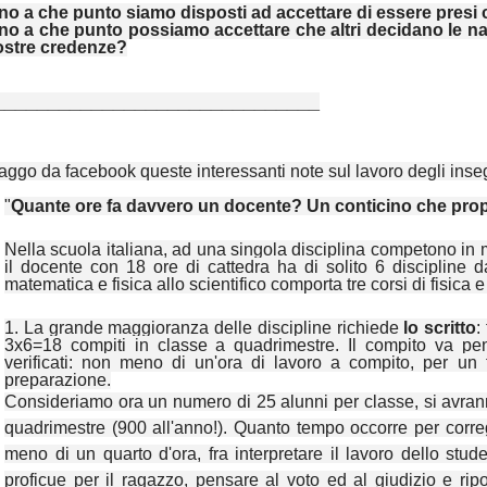
no a che punto siamo disposti ad accettare di essere presi
no a che punto possiamo accettare che altri decidano le nar
ostre credenze?
______________________________
aggo da facebook queste interessanti note sul lavoro degli inseg
"
Quante ore fa davvero un docente? Un conticino che pro
Nella scuola italiana, ad una singola disciplina competono in m
il docente con 18 ore di cattedra ha di solito 6 discipline 
matematica e fisica allo scientifico comporta tre corsi di fisica 
1. La grande maggioranza delle discipline richiede
lo scritto
:
3x6=18 compiti in classe a quadrimestre. Il compito va pens
verificati: non meno di un'ora di lavoro a compito, per un
preparazione.
Consideriamo ora un numero di 25 alunni per classe, si avra
quadrimestre (900 all'anno!). Quanto tempo occorre per corre
meno di un quarto d'ora, fra interpretare il lavoro dello stud
proficue per il ragazzo, pensare al voto ed al giudizio e ripo