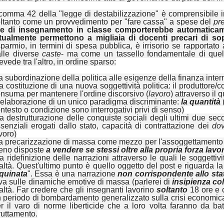
 comma 42 della "legge di destabilizzazione" è comprensibile in
ltanto come un provvedimento per "fare cassa" a spese del
pr
re di insegnamento in classe comporterebbe automaticame
ttualmente permettono a migliaia di docenti precari di s
sparmio, in termini di spesa pubblica, è irrisorio se rapportato
lle diverse
caste
- ma come un tassello fondamentale di que
evede tra l'altro, in ordine sparso:
la subordinazione della politica alle esigenze della finanza inte
la costituzione di una nuova soggettività politica: il produttor
nsuma per mantenere l'ordine discorsivo (
lavoro
) attraverso il 
l'elaborazione di un unico paradigma discriminante:
la quantità
ntesto o condizione sono interrogativi privi di senso)
la destrutturazione delle conquiste sociali degli ultimi due secoli 
senziali erogati dallo stato, capacità di contrattazione dei
dov
voro)
la precarizzazione di massa come mezzo per l'assoggettamento 
eno disposte
a vendere se stessi oltre alla propria forza lavo
la ridefinizione delle narrazioni attraverso le quali le sogget
altà. Quest'ultimo punto è quello oggetto del post e riguarda l
quinata
". Essa è una narrazione
non corrispondente allo stat
va sulle dinamiche emotive di massa (parlerei di
insipienza col
altà. Far credere che gli insegnanti lavorino
soltanto
18 ore e 
 periodo di bombardamento generalizzato sulla crisi economica 
r il varo di norme liberticide che a loro volta faranno da batt
ruttamento.