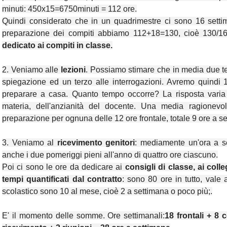
minuti: 450x15=6750minuti = 112 ore.
Quindi considerato che in un quadrimestre ci sono 16 sett
preparazione dei compiti abbiamo 112+18=130, cioè 130/1
dedicato ai compiti in classe.
2. Veniamo alle
lezioni
. Possiamo stimare che in media due ter
spiegazione ed un terzo alle interrogazioni. Avremo quindi 1
preparare a casa. Quanto tempo occorre? La risposta varia
materia, dell'anzianità del docente. Una media ragionevol
preparazione per ognuna delle 12 ore frontale, totale 9 ore a s
3. Veniamo al
ricevimento genitori
: mediamente un'ora a s
anche i due pomeriggi pieni all'anno di quattro ore ciascuno.
Poi ci sono le ore da dedicare ai
consigli di classe, ai colle
tempi quantificati dal contratto
: sono 80 ore in tutto, vale
scolastico sono 10 al mese, cioè 2 a settimana o poco più;.
E' il momento delle somme. Ore settimanali:
18 frontali + 8 