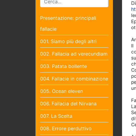
D
ht
Ie
Presentazione: principali
Ep
ot
fallacie
An
001. Siamo più degli altri
I
co
002. Fallacia ad verecundiam
su
c
003. Patata bollente
Co
po
004. Fallacie in combinazione
pe
un
005. Ocean eleven
Fa
006. Fallacia del Nirvana
La
S
007. La Scelta
di
Ce
008. Errore perduttivo