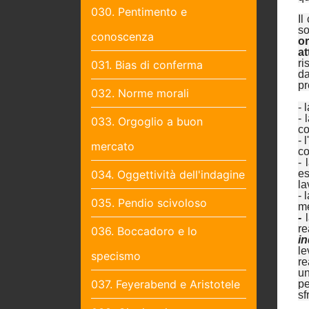
030. Pentimento e
Il
so
conoscenza
o
a
ri
031. Bias di conferma
da
pr
032. Norme morali
- 
- 
033. Orgoglio a buon
co
- 
mercato
co
- 
034. Oggettività dell'indagine
es
la
- 
035. Pendio scivoloso
m
-
re
036. Boccadoro e lo
in
le
specismo
re
un
037. Feyerabend e Aristotele
pe
sf