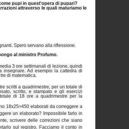
 come pupi in quest'opera di pupari?
razioni attraverso le quali maturiamo le
nanti. Spero servano alla riflessione.
pongo al ministro Profumo.
edia 3 ore settimanali di lezione, quindi
da insegnare. Ad esempio la cattedra di
e tre di matematica.
 tre scritti a quadrimestre, per un totale di
ato, scritto, e stampato e gli esercizi
 totale di 18 ore a quadrimestre per la
nno 18x25=450 elaborati da correggere a
ggere un elaborato? Impossibile farlo in
ente, scrivere delle correzioni che siano
rtarlo sul registro. Facciamo il conto in