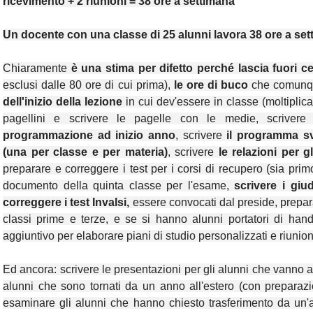
ricevimento + 2 riunioni = 38 ore a settimana
Un docente con una classe di 25 alunni lavora 38 ore a se
Chiaramente
è una stima per difetto perché lascia fuori c
esclusi dalle 80 ore di cui prima),
le ore di buco
che comunqu
dell'inizio della lezione
in cui dev'essere in classe (moltiplicat
pagellini e scrivere le pagelle con le medie, scrivere
i
programmazione ad inizio anno
, scrivere
il programma sv
(una per classe e per materia)
, scrivere
le relazioni per g
preparare e correggere i test per i corsi di recupero (sia pri
documento della quinta classe per l'esame,
scrivere i giu
correggere i test Invalsi,
essere convocati dal preside, prepa
classi prime e terze, e se si hanno alunni portatori di han
aggiuntivo per elaborare piani di studio personalizzati e riunion
Ed ancora: scrivere le presentazioni per gli alunni che vanno all
alunni che sono tornati da un anno all'estero (con preparazione
esaminare gli alunni che hanno chiesto trasferimento da un'al