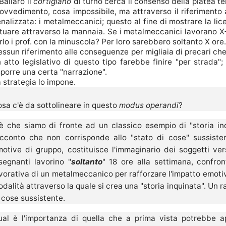
Ballarò il
cortigiano
di turno cerca il consenso della platea t
ovvedimento, cosa impossibile, ma attraverso il riferimento a
nalizzata: i metalmeccanici; questo al fine di mostrare la li
tuare attraverso la mannaia. Se i metalmeccanici lavorano 
rlo i prof. con la minuscola? Per loro sarebbero soltanto X 
ssun riferimento alle conseguenze per migliaia di precari che
 atto legislativo di questo tipo farebbe finire "per strada"
porre una certa "narrazione".
 strategia lo impone.
sa c'è da sottolineare in questo
modus operandi
?
è che siamo di fronte ad un classico esempio di "storia in
acconto che non corrisponde allo "stato di cose" sussist
otive di gruppo, costituisce l'immaginario dei soggetti ver
segnanti lavorino "
soltanto
" 18 ore alla settimana, confron
vorativa di un metalmeccanico per rafforzare l'impatto emotiv
dalità attraverso la quale si crea una "storia inquinata". Un 
 cose sussistente.
ual è l'importanza di quella che a prima vista potrebbe 