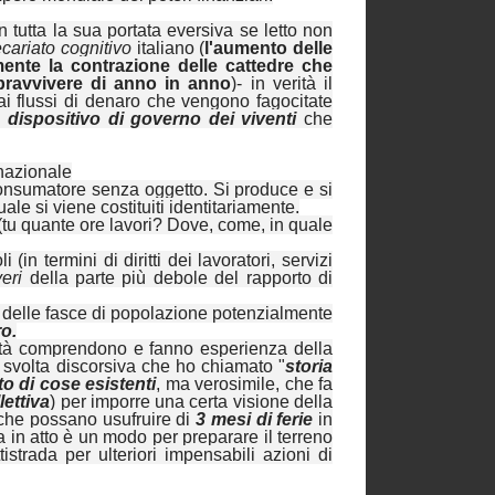
 tutta la sua portata eversiva se letto non
ecariato cognitivo
italiano (
l'aumento delle
nte la contrazione delle cattedre che
opravvivere di anno in anno
)- in verità il
 ai flussi di denaro che vengono fagocitate
l
dispositivo di governo dei viventi
che
rnazionale
e/consumatore senza oggetto. Si produce e si
quale si viene costituiti identitariamente.
(tu quante ore lavori? Dove, come, in quale
(in termini di diritti dei lavoratori, servizi
eri
della parte più debole del rapporto di
delle fasce di popolazione potenzialmente
ro.
tività comprendono e fanno esperienza della
a svolta discorsiva che ho chiamato "
storia
o di cose esistenti
, ma verosimile, che fa
lettiva
) per imporre una certa visione della
che possano usufruire di
3 mesi di ferie
in
in atto è un modo per preparare il terreno
istrada per ulteriori impensabili azioni di