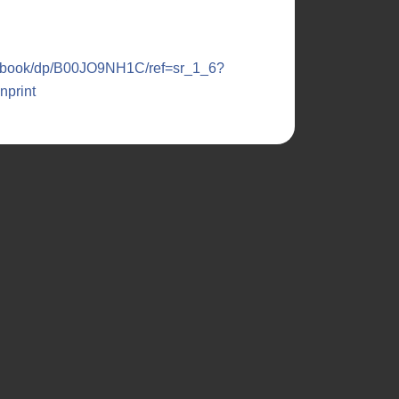
i-ebook/dp/B00JO9NH1C/ref=sr_1_6?
print