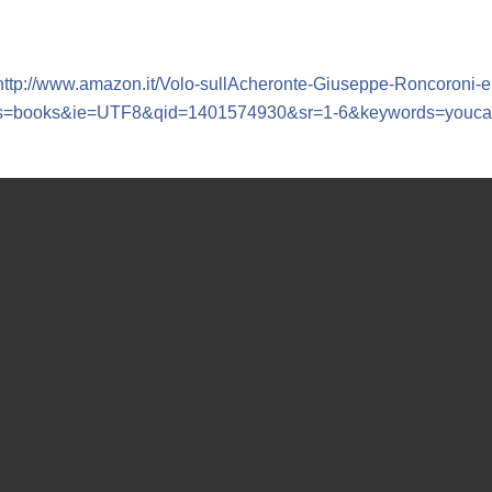
http://www.amazon.it/Volo-sullAcheronte-Giuseppe-Roncoron
s=books&ie=UTF8&qid=1401574930&sr=1-6&keywords=youcan