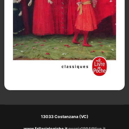
13033 Costanzana (VC)
www.fallacielogiche.it
gorgia1994@live.it